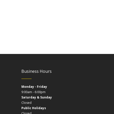
Business Hours
Monday - Friday
9:00am - 6:00pm
Saturday & Sunday
Closed
Public Holidays
Closed