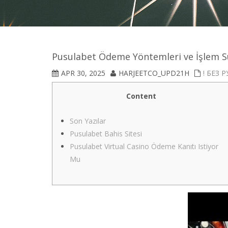
Pusulabet Ödeme Yöntemleri ve İşlem 
APR 30, 2025
HARJEETCO_UPD21H
! БЕЗ 
Content
Son Yazılar
Pusulabet Bahis Sitesi
Pusulabet Virtual Casino Ödeme Kanıtı Istiyor
Mu