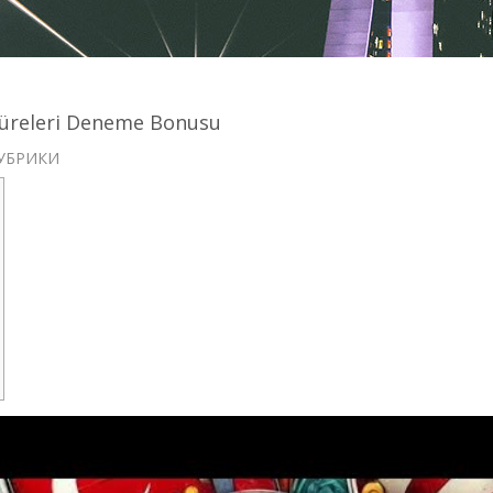
Süreleri Deneme Bonusu
РУБРИКИ