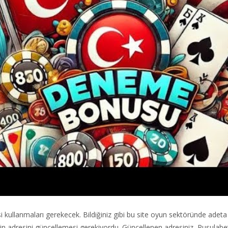
resi kullanmaları gerekecek. Bildiğiniz gibi bu site oyun sektöründe ade
in adresini güncellemesi gerekiyordu. Güncellenen adresiniz, Pusulabe