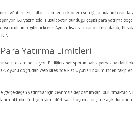
ödeme yöntemleri, kullanıcıların en çok önem verdiği konuların başında
aşarıyor. Bu yazımızda, Pusulabet’in sunduğu çeşitli para yatırma seçenek
yuncuların bilgilerini korur. Ayrıca, lisanslı casino sitesi olarak, Pusu
idir.
ra Yatırma Limitleri
dır ve site tam not alıyor. Bildiğiniz her sporun bahis şemasına dahil 
rak, oyunu doğrudan web sitesinde Pist Oyunları bölümünden takip edebi
.
e gerçekleşen yatırımlar için çevrimsiz deposit imkanı bulunmaktadır
anılmaktadır. Yedi gün yirmi dört saat boyunca erişime açık durumda o