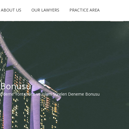
ABOUT US
OUR LAWYERS
PRACTICE AREA
 Bonusu
 Ödeme Yöntemleri ve İşlem Süreleri Deneme Bonusu