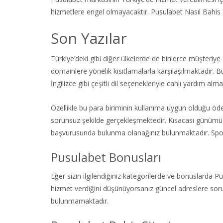
hizmetlere engel olmayacaktır. Pusulabet Nasıl Bahis Yap
Son Yazılar
Türkiye’deki gibi diğer ülkelerde de binlerce müşteriy
domainlere yönelik kısıtlamalarla karşılaşılmaktadır.
İngilizce gibi çeşitli dil seçenekleriyle canlı yardım 
Özellikle bu para biriminin kullanıma uygun olduğu ö
sorunsuz şekilde gerçekleşmektedir. Kısacası günümüz
başvurusunda bulunma olanağınız bulunmaktadır. Spor b
Pusulabet Bonusları
Eğer sizin ilgilendiğiniz kategorilerde ve bonuslarda P
hizmet verdiğini düşünüyorsanız güncel adreslere soruns
bulunmamaktadır.