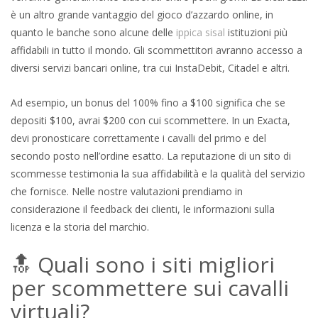
è un altro grande vantaggio del gioco d’azzardo online, in
quanto le banche sono alcune delle
ippica sisal
istituzioni più
affidabili in tutto il mondo. Gli scommettitori avranno accesso a
diversi servizi bancari online, tra cui InstaDebit, Citadel e altri.
Ad esempio, un bonus del 100% fino a $100 significa che se
depositi $100, avrai $200 con cui scommettere. In un Exacta,
devi pronosticare correttamente i cavalli del primo e del
secondo posto nell’ordine esatto. La reputazione di un sito di
scommesse testimonia la sua affidabilità e la qualità del servizio
che fornisce. Nelle nostre valutazioni prendiamo in
considerazione il feedback dei clienti, le informazioni sulla
licenza e la storia del marchio.
🔝 Quali sono i siti migliori
per scommettere sui cavalli
virtuali?