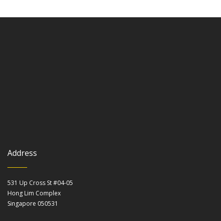
Address
531 Up Cross St #04-05
Hong Lim Complex
Singapore 050531