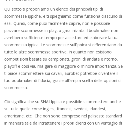
Qui sotto ti proponiamo un elenco dei principali tipi di
scommesse ippiche, e ti spieghiamo come funziona ciascuno di
essi. Quindi, come puoi facilmente capire, non è possibile
piazzare scommesse in-play, a gara iniziata. I bookmaker non
avrebbero sufficiente tempo per accettare ed elaborare la tua
scommessa ippica. Le scommesse sull’ippica si differenziano da
tutte le altre scommesse sportive, in quanto non esistono
competizioni basate su campionati, gironi di andata e ritorno,
playoff e così via, ma gare di maggiore o minore importanza. Se
ti piace scommettere sui cavalli, Eurobet potrebbe diventare il
tuo bookmaker di fiducia, grazie all’ampia scelta delle opzioni di
scommessa.
Ciò significa che su SNAI Ippica è possibile scommettere anche
su tutte quelle corse inglesi, francesi, svedesi, irlandesi,
americane, etc.. Che non sono comprese nel palisesto standard
in maniera tale da intrattenere i propri clienti con un ventaglio di