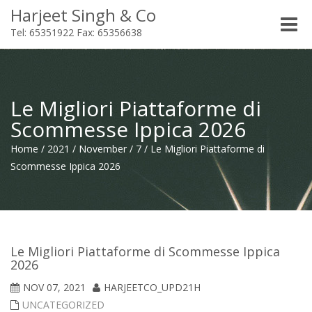
Harjeet Singh & Co
Toggle
Tel: 65351922 Fax: 65356638
naviga
Le Migliori Piattaforme di
Scommesse Ippica 2026
Home
/
2021
/
November
/
7
/
Le Migliori Piattaforme di
Scommesse Ippica 2026
Le Migliori Piattaforme di Scommesse Ippica
2026
NOV 07, 2021
HARJEETCO_UPD21H
UNCATEGORIZED