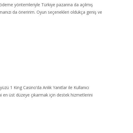
i ödeme yöntemleriyle Türkiye pazarına da açılmış
manızı da öneririm. Oyun seçenekleri oldukça geniş ve
ü 1 King Casino’da Anlık Yanıtlar ile Kullanıcı
ni en üst düzeye çıkarmak için destek hizmetlerini