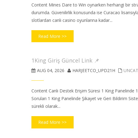
Content Mines Dare to Win oynarken herhangi bir strat
durumda. Güvenilirlik konusunda ise Curacao lisansıyl
slotlardan canlı casino oyunlarına kadar...
Read More >>
1King Giriş Güncel Link 📌
AUG 04, 2026
HARJEETCO_UPD21H
UNCAT
Content Canlı Destek Erişim Süresi 1 King Panelinde 1
Soruları 1 King Panelinde Şikayet ve Geri Bildirim Sist
sürekli olarak...
Read More >>