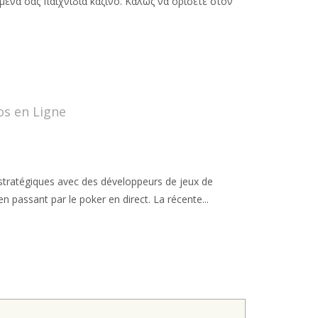
ένα σας παιχνίδια καζίνο. Καλώς να ορίσετε στον
os en Ligne
s stratégiques avec des développeurs de jeux de
passant par le poker en direct. La récente...