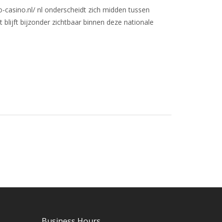
-casino.nl/ nl onderscheidt zich midden tussen
blijft bijzonder zichtbaar binnen deze nationale
Business Hours