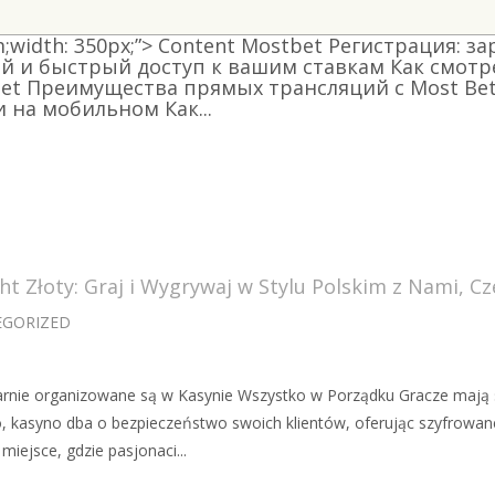
m;width: 350px;”> Content Mostbet Регистрация: з
ный и быстрый доступ к вашим ставкам Как смот
et Преимущества прямых трансляций с Most Bet
 на мобильном Как...
ht Złoty: Graj i Wygrywaj w Stylu Polskim z Nami, C
EGORIZED
egularnie organizowane są w Kasynie Wszystko w Porządku Gracze m
 kasyno dba o bezpieczeństwo swoich klientów, oferując szyfrowane
iejsce, gdzie pasjonaci...