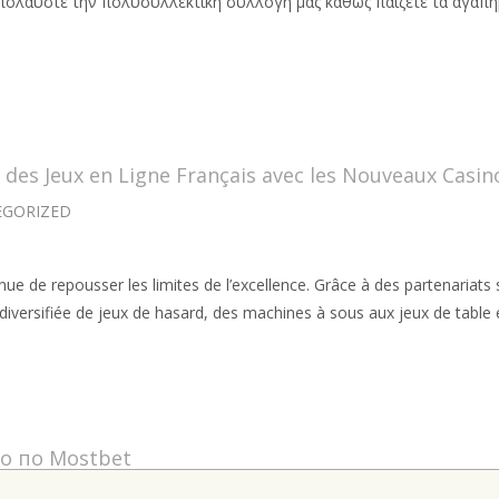
πολαύστε την πολυσυλλεκτική συλλογή μας καθώς παίζετε τα αγαπημ
n des Jeux en Ligne Français avec les Nouveaux Casin
EGORIZED
inue de repousser les limites de l’excellence. Grâce à des partenariat
sifiée de jeux de hasard, des machines à sous aux jeux de table en 
во по Mostbet