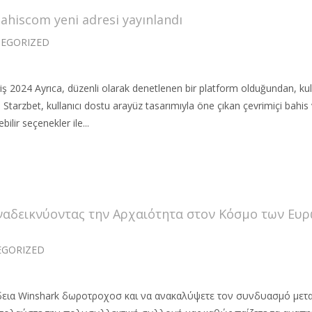
ahiscom yeni adresi yayınlandı
EGORIZED
iş 2024 Ayrıca, düzenli olarak denetlenen bir platform olduğundan, kull
. Starzbet, kullanıcı dostu arayüz tasarımıyla öne çıkan çevrimiçi bahis 
bilir seçenekler ile...
ναδεικνύοντας την Αρχαιότητα στον Κόσμο των Ευ
EGORIZED
αδεια Winshark δωροτροχοσ και να ανακαλύψετε τον συνδυασμό μεταξ