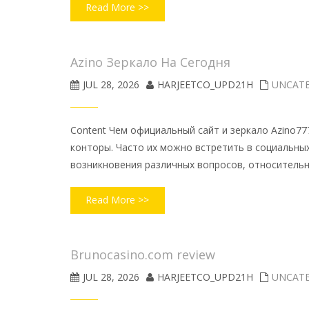
Read More >>
Azino Зеркало На Сегодня
JUL 28, 2026
HARJEETCO_UPD21H
UNCAT
Content Чем официальный сайт и зеркало Azino7
конторы. Часто их можно встретить в социальных
возникновения различных вопросов, относительн
Read More >>
Brunocasino.com review
JUL 28, 2026
HARJEETCO_UPD21H
UNCAT