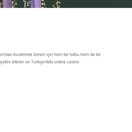
ormları incelemek benim için hem bir tutku hem de bir
lçekte bilinen ve Türkiye’deki online casino