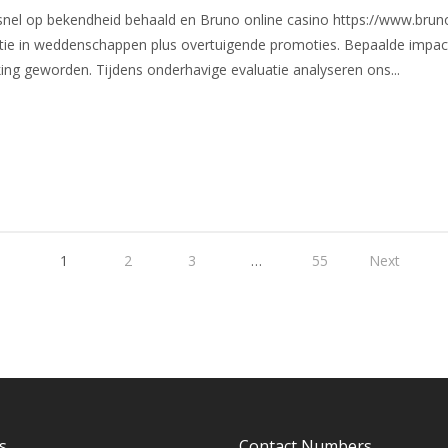
snel op bekendheid behaald en Bruno online casino https://www.bruno
ectie in weddenschappen plus overtuigende promoties. Bepaalde impact 
ing geworden. Tijdens onderhavige evaluatie analyseren ons...
1
2
3
…
55
Next
s
Contact Numbers