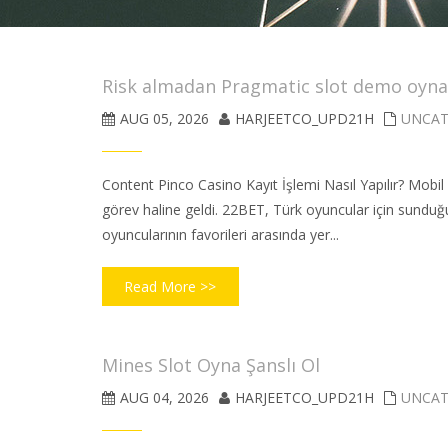
Risk almadan Pragmatic slot demo oyna
AUG 05, 2026
HARJEETCO_UPD21H
UNCAT
Content Pinсo Casino Kayıt İşlemi Nasıl Yapılır? Mobi
görev haline geldi. 22BET, Türk oyuncular için sunduğu 
oyuncularının favorileri arasında yer...
Read More >>
Mines Slot Oyna Şanslı Ol
AUG 04, 2026
HARJEETCO_UPD21H
UNCAT