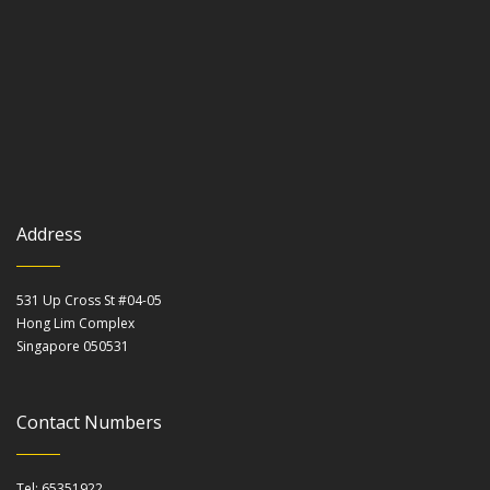
Address
531 Up Cross St #04-05
Hong Lim Complex
Singapore 050531
Contact Numbers
Tel: 65351922