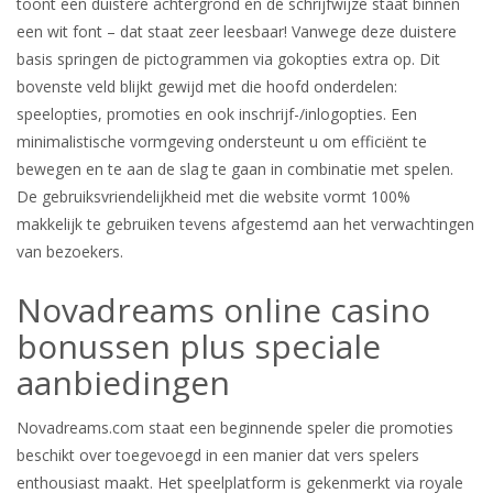
toont een duistere achtergrond en de schrijfwijze staat binnen
een wit font – dat staat zeer leesbaar! Vanwege deze duistere
basis springen de pictogrammen via gokopties extra op. Dit
bovenste veld blijkt gewijd met die hoofd onderdelen:
speelopties, promoties en ook inschrijf-/inlogopties. Een
minimalistische vormgeving ondersteunt u om efficiënt te
bewegen en te aan de slag te gaan in combinatie met spelen.
De gebruiksvriendelijkheid met die website vormt 100%
makkelijk te gebruiken tevens afgestemd aan het verwachtingen
van bezoekers.
Novadreams online casino
bonussen plus speciale
aanbiedingen
Novadreams.com staat een beginnende speler die promoties
beschikt over toegevoegd in een manier dat vers spelers
enthousiast maakt. Het speelplatform is gekenmerkt via royale