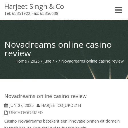
Harjeet Singh & Co
Toggle
Tel: 65351922 Fax: 65356638
naviga
Novadreams online casino
review
Home
/
2025
/
June
/
7
/
Novadreams online casino review
Novadreams online casino review
JUN 07, 2025
HARJEETCO_UPD21H
UNCATEGORIZED
Casino Novadreams betekent een innovatie binnen dit domein