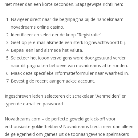
niet meer dan een korte seconden. Stapsgewijze richtlijnen:
Navigeer direct naar die beginpagina bij de handelsnaam
novadreams online casino.
Identificeer en selecteer de knop “Registratie”.
Geef op je e-mail alsmede een sterk loginwachtwoord bij.
Bepaal een land alsmede het valuta.
Selecteer het icoon vervolgens word doorgestuurd verder
naar dit pagina ten behoeve van novadreams af te ronden.
Maak deze specifieke informatieformulier naar waarheid in.
Bevestig de recent aangemaakte account.
Ingeschreven leden selecteren dit schakelaar “Aanmelden” en
typen de e-mail en paswoord.
Novadreams.com – de perfecte geweldige kick-off voor
enthousiaste gokliefhebbers! Novadreams biedt meer dan alleen
de gelegenheid om games uit de toonaangevende spelmakers