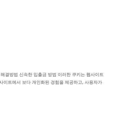
대한 해결방법 신속한 입출금 방법 이러한 쿠키는 웹사이트
웹사이트에서 보다 개인화된 경험을 제공하고, 사용자가