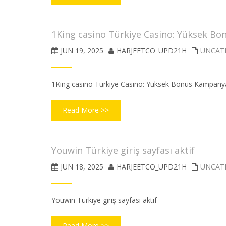
1King casino Türkiye Casino: Yüksek Bo
JUN 19, 2025
HARJEETCO_UPD21H
UNCAT
1King casino Türkiye Casino: Yüksek Bonus Kampanya
Read More >>
Youwin Türkiye giriş sayfası aktif
JUN 18, 2025
HARJEETCO_UPD21H
UNCAT
Youwin Türkiye giriş sayfası aktif
Read More >>