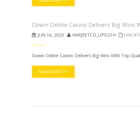
Ozwin Online Casino Delivers Big Wins
JUN 16, 2025
HARJEETCO_UPD21H
UNCAT
Ozwin Online Casino Delivers Big Wins With Top-Qu
Read More >>