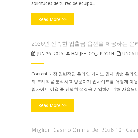
solicitudes de tu red de equipo...
Read More >>
2026년 신속한 입출금 옵션을 제공하는 온
JUN 26, 2025
HARJEETCO_UPD21H
UNCAT
Content 가장 일반적인 온라인 카지노 결제 방법 온
의 트래픽을 분석하고 방문자가 웹사이트를 어떻게 이용
웹사이트 이용 중 선택한 설정을 기억하기 위해 사용됩니다.
Read More >>
Migliori Casinò Online Del 2026 10+ Casi