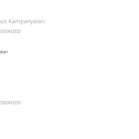
nus Kampanyaları
EGORIZED
ları
EGORIZED