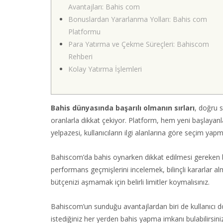
Avantajları: Bahis com
Bonuslardan Yararlanma Yolları: Bahis com
Platformu
Para Yatırma ve Çekme Süreçleri: Bahiscom
Rehberi
Kolay Yatırma İşlemleri
Bahis dünyasında başarılı olmanın sırları
, doğru 
oranlarla dikkat çekiyor. Platform, hem yeni başlayan
yelpazesi, kullanıcıların ilgi alanlarına göre seçim yapm
Bahiscom’da bahis oynarken dikkat edilmesi gereken bi
performans geçmişlerini incelemek, bilinçli kararlar alm
bütçenizi aşmamak için belirli limitler koymalısınız.
Bahiscom’un sunduğu avantajlardan biri de kullanıcı 
istediğiniz her yerden bahis yapma imkanı bulabilirsini