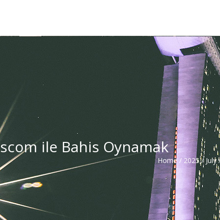
iscom ile Bahis Oynamak
Home
/
2025
/
July