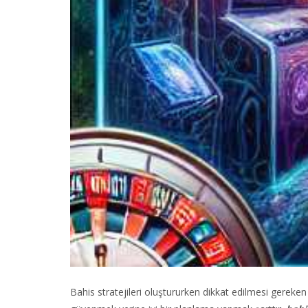
Bahis stratejileri oluştururken dikkat edilmesi gereken