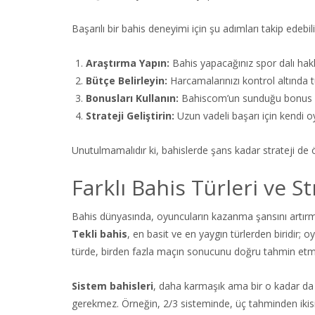
Başarılı bir bahis deneyimi için şu adımları takip edebili
Araştırma Yapın:
Bahis yapacağınız spor dalı hakkı
Bütçe Belirleyin:
Harcamalarınızı kontrol altında t
Bonusları Kullanın:
Bahiscom’un sunduğu bonus fır
Strateji Geliştirin:
Uzun vadeli başarı için kendi oy
Unutulmamalıdır ki, bahislerde şans kadar strateji de ön
Farklı Bahis Türleri ve S
Bahis dünyasında, oyuncuların kazanma şansını artırmak iç
Tekli bahis
, en basit ve en yaygın türlerden biridir; 
türde, birden fazla maçın sonucunu doğru tahmin etmek
Sistem bahisleri
, daha karmaşık ama bir o kadar da 
gerekmez. Örneğin, 2/3 sisteminde, üç tahminden ikisinin