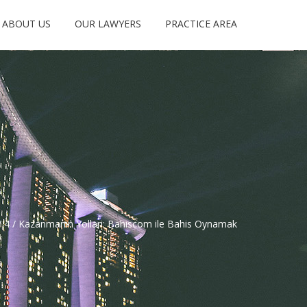
ABOUT US
OUR LAWYERS
PRACTICE AREA
/
4
/
Kazanmanin Yollari: Bahiscom ile Bahis Oynamak