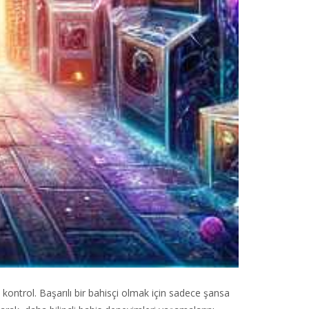
 kontrol. Başarılı bir bahisçi olmak için sadece şansa