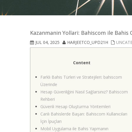
Kazanmanin Yollari: Bahiscom ile Bahi
JUL 04, 2025
HARJEETCO_UPD21H
UNCAT
Content
Farklı Bahis Türleri ve Stratejileri: bahiscom
Üzerinde
Hesap Güvenliğini Nasıl Sağlarsınız? Bahiscom
Rehberi
Güvenli Hesap Oluşturma Yöntemleri
Canlı Bahislerde Başarı: Bahiscom Kullanıcıları
İçin İpuçları
Mobil Uygulama ile Bahis Yapmanın