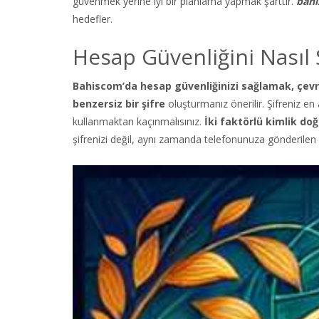
güvenmek yerine iyi bir planlama yapmak şarttır.
bah
hedefler.
Hesap Güvenliğini Nasıl
Bahiscom’da hesap güvenliğinizi sağlamak, çevri
benzersiz bir şifre
oluşturmanız önerilir. Şifreniz en
kullanmaktan kaçınmalısınız.
İki faktörlü kimlik do
şifrenizi değil, aynı zamanda telefonunuza gönderilen b