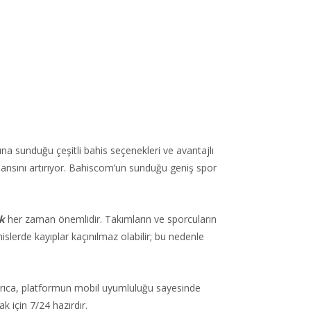
arına sunduğu çeşitli bahis seçenekleri ve avantajlı
şansını artırıyor. Bahiscom’un sunduğu geniş spor
k
her zaman önemlidir. Takımların ve sporcuların
hislerde kayıplar kaçınılmaz olabilir; bu nedenle
Ayrıca, platformun mobil uyumluluğu sayesinde
k için 7/24 hazırdır.