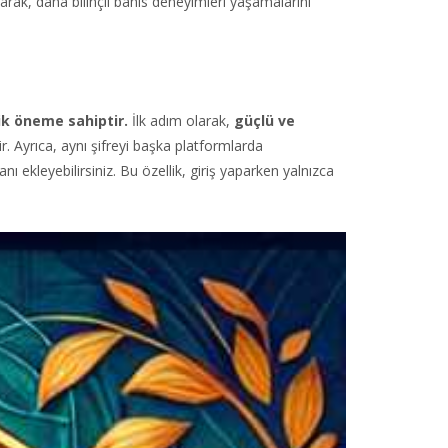
narak, daha bilinçli bahis deneyimleri yaşamalarını
ik öneme sahiptir.
İlk adım olarak,
güçlü ve
r. Ayrıca, aynı şifreyi başka platformlarda
nı ekleyebilirsiniz. Bu özellik, giriş yaparken yalnızca