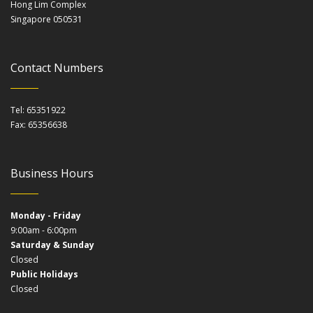
Hong Lim Complex
Singapore 050531
Contact Numbers
Tel: 65351922
Fax: 65356638
Business Hours
Monday - Friday
9:00am - 6:00pm
Saturday & Sunday
Closed
Public Holidays
Closed