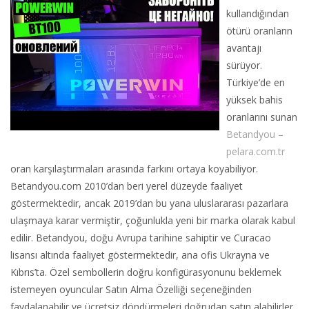
kullandığından
ötürü oranların
avantajı
sürüyor.
Türkiye’de en
yüksek bahis
oranlarını sunan
Betandyou –
pelara.com.tr
oran karşılaştırmaları arasında farkını ortaya koyabiliyor.
Betandyou.com 2010’dan beri yerel düzeyde faaliyet
göstermektedir, ancak 2019’dan bu yana uluslararası pazarlara
ulaşmaya karar vermiştir, çoğunlukla yeni bir marka olarak kabul
edilir. Betandyou, doğu Avrupa tarihine sahiptir ve Curacao
lisansı altında faaliyet göstermektedir, ana ofis Ukrayna ve
Kıbrıs’ta. Özel sembollerin doğru konfigürasyonunu beklemek
istemeyen oyuncular Satın Alma Özelliği seçeneğinden
faydalanabilir ve ücretsiz döndürmeleri doğrudan satın alabilirler.