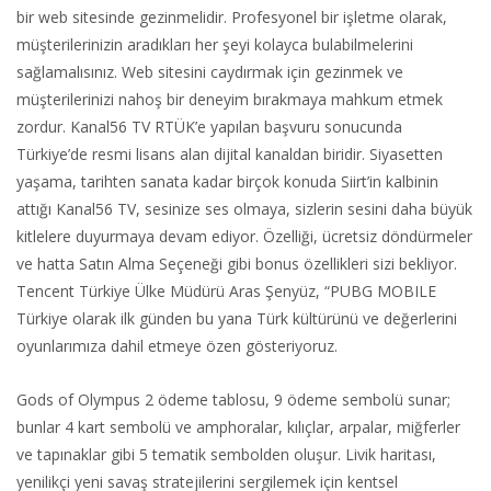
bir web sitesinde gezinmelidir. Profesyonel bir işletme olarak,
müşterilerinizin aradıkları her şeyi kolayca bulabilmelerini
sağlamalısınız. Web sitesini caydırmak için gezinmek ve
müşterilerinizi nahoş bir deneyim bırakmaya mahkum etmek
zordur. Kanal56 TV RTÜK’e yapılan başvuru sonucunda
Türkiye’de resmi lisans alan dijital kanaldan biridir. Siyasetten
yaşama, tarihten sanata kadar birçok konuda Siirt’in kalbinin
attığı Kanal56 TV, sesinize ses olmaya, sizlerin sesini daha büyük
kitlelere duyurmaya devam ediyor. Özelliği, ücretsiz döndürmeler
ve hatta Satın Alma Seçeneği gibi bonus özellikleri sizi bekliyor.
Tencent Türkiye Ülke Müdürü Aras Şenyüz, “PUBG MOBILE
Türkiye olarak ilk günden bu yana Türk kültürünü ve değerlerini
oyunlarımıza dahil etmeye özen gösteriyoruz.
Gods of Olympus 2 ödeme tablosu, 9 ödeme sembolü sunar;
bunlar 4 kart sembolü ve amphoralar, kılıçlar, arpalar, miğferler
ve tapınaklar gibi 5 tematik sembolden oluşur. Livik haritası,
yenilikçi yeni savaş stratejilerini sergilemek için kentsel