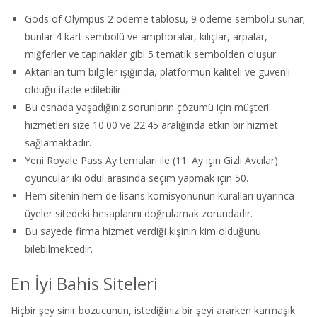
Gods of Olympus 2 ödeme tablosu, 9 ödeme sembolü sunar;
bunlar 4 kart sembolü ve amphoralar, kılıçlar, arpalar,
miğferler ve tapınaklar gibi 5 tematik sembolden oluşur.
Aktarılan tüm bilgiler ışığında, platformun kaliteli ve güvenli
olduğu ifade edilebilir.
Bu esnada yaşadığınız sorunların çözümü için müşteri
hizmetleri size 10.00 ve 22.45 aralığında etkin bir hizmet
sağlamaktadır.
Yeni Royale Pass Ay temaları ile (11. Ay için Gizli Avcılar)
oyuncular iki ödül arasında seçim yapmak için 50.
Hem sitenin hem de lisans komisyonunun kuralları uyarınca
üyeler sitedeki hesaplarını doğrulamak zorundadır.
Bu sayede firma hizmet verdiği kişinin kim olduğunu
bilebilmektedir.
En İyi Bahis Siteleri
Hiçbir şey sinir bozucunun, istediğiniz bir şeyi ararken karmaşık