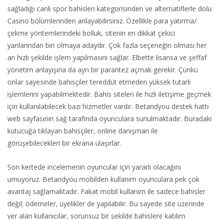
sağladığı canlı spor bahisleri kategorisinden ve alternatiflerle dolu
Casino bölümlerinden anlayabilirsiniz. Özellikle para yatırma/
çekme yöntemlerindeki bolluk, sitenin en dikkat çekici
yanlarından biri olmaya adaydır. Çok fazla seçeneğin olması her
an hızlı şekilde işlem yapılmasını sağlar. Elbette lisansa ve şeffaf
yönetim anlayışına da ayrı bir parantez açmak gerekir. Çünkü
onlar sayesinde bahisçiler tereddüt etmeden yüksek tutarlı
işlemlerini yapabilmektedir. Bahis siteleri ile hızlı iletişime geçmek
için kullanılabilecek bazı hizmetler vardır. Betandyou destek hattı
web sayfasının sağ tarafında oyunculara sunulmaktadır. Buradaki
kutucuğa tıklayan bahisçiler, online danışman ile
görüşebilecekleri bir ekrana ulaşırlar.
Son kertede incelemenin oyuncular için yararlı olacağını
umuyoruz. Betandyou mobilden kullanım oyunculara pek çok
avantaj sağlamaktadır. Fakat mobil kullanım ile sadece bahisler
değil; ödemeler, üyelikler de yapılabilir. Bu sayede site üzerinde
yer alan kullanıcılar, sorunsuz bir şekilde bahislere katılım