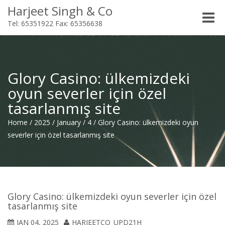
Harjeet Singh & Co
Toggle
Tel: 65351922 Fax: 65356638
naviga
Glory Casino: ülkemizdeki
oyun severler için özel
tasarlanmış site
Home
/
2025
/
January
/
4
/
Glory Casino: ülkemizdeki oyun
severler için özel tasarlanmış site
Glory Casino: ülkemizdeki oyun severler için özel
tasarlanmış site
JAN 04, 2025
HARJEETCO_UPD21H