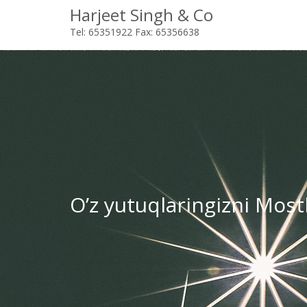
Harjeet Singh & Co
Tel: 65351922 Fax: 65356638
O’z yutuqlaringizni Most