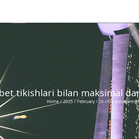
bet tikishlari bilan maksimal da
Home
/
2025
/
February
/
20
/
O’z yutuqlaringi