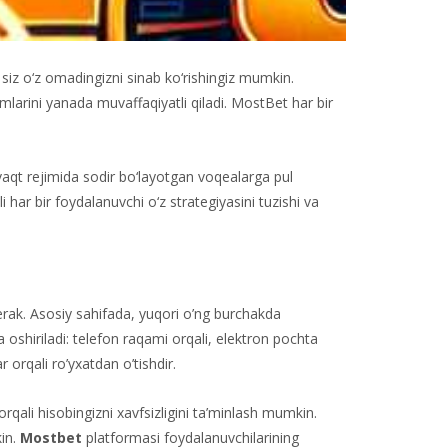
 siz o‘z omadingizni sinab ko‘rishingiz mumkin.
amlarini yanada muvaffaqiyatli qiladi. MostBet har bir
 vaqt rejimida sodir bo‘layotgan voqealarga pul
i har bir foydalanuvchi o‘z strategiyasini tuzishi va
erak. Asosiy sahifada, yuqori o’ng burchakda
oshiriladi: telefon raqami orqali, elektron pochta
r orqali ro’yxatdan o’tishdir.
qali hisobingizni xavfsizligini ta’minlash mumkin.
kin.
Mostbet
platformasi foydalanuvchilarining