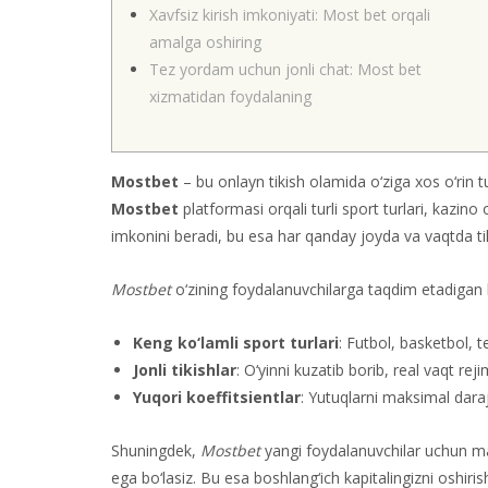
Xavfsiz kirish imkoniyati: Most bet orqali
amalga oshiring
Tez yordam uchun jonli chat: Most bet
xizmatidan foydalaning
Mostbet
– bu onlayn tikish olamida o‘ziga xos o‘rin 
Mostbet
platformasi orqali turli sport turlari, kazino 
imkonini beradi, bu esa har qanday joyda va vaqtda tiki
Mostbet
o‘zining foydalanuvchilarga taqdim etadigan ko‘
Keng ko‘lamli sport turlari
: Futbol, basketbol, t
Jonli tikishlar
: O‘yinni kuzatib borib, real vaqt reji
Yuqori koeffitsientlar
: Yutuqlarni maksimal dara
Shuningdek,
Mostbet
yangi foydalanuvchilar uchun max
ega bo‘lasiz. Bu esa boshlang‘ich kapitalingizni oshir