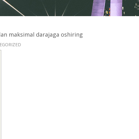
ilan maksimal darajaga oshiring
EGORIZED