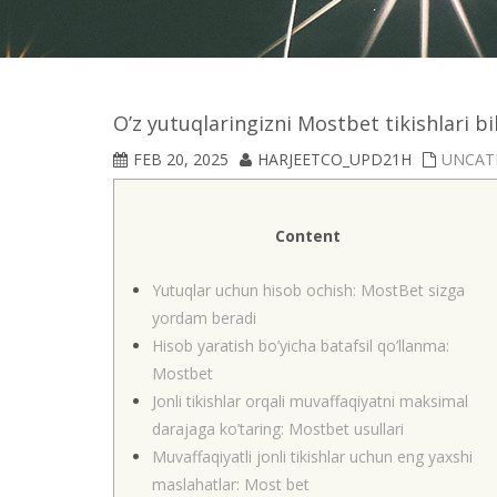
O’z yutuqlaringizni Mostbet tikishlari b
FEB 20, 2025
HARJEETCO_UPD21H
UNCAT
Content
Yutuqlar uchun hisob ochish: MostBet sizga
yordam beradi
Hisob yaratish bo’yicha batafsil qo’llanma:
Mostbet
Jonli tikishlar orqali muvaffaqiyatni maksimal
darajaga ko’taring: Mostbet usullari
Muvaffaqiyatli jonli tikishlar uchun eng yaxshi
maslahatlar: Most bet