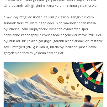
türlü dolandırıcılık girişimine karşı korunmalarına yardımcı olur.
Oyun çeşitliliği
açısından da PinUp Casino, zengin bir içerik
sunarak farklı zevklere hitap eder. Slot makinelerinden masa
oyunlarına, canlı krupiyerlerle oynanan oyunlardan spor
bahislerine kadar geniş bir yelpazede seçenekler mevcuttur. Her
oyunun adil bir şekilde çalıştığını garanti altına almak için rastgele
sayı üreteçleri (RNG) kullanılır, bu da oyuncuların şansa dayalı
gerçek bir deneyim yaşamalarını sağlar.