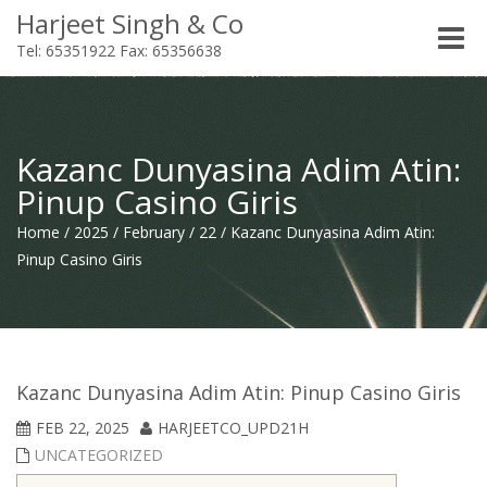
Harjeet Singh & Co
Toggle
Tel: 65351922 Fax: 65356638
naviga
Kazanc Dunyasina Adim Atin:
Pinup Casino Giris
Home
/
2025
/
February
/
22
/
Kazanc Dunyasina Adim Atin:
Pinup Casino Giris
Kazanc Dunyasina Adim Atin: Pinup Casino Giris
FEB 22, 2025
HARJEETCO_UPD21H
UNCATEGORIZED