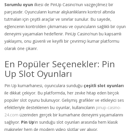
Sorumlu oyun
ilkesi de PinUp Casino’nun vazgeçilmez bir
parçasıdır. Oyuncuların kumar alışkanlıklarını kontrol altında
tutmaları için çeşitli araçlar ve sınırlar sunulur. Bu sayede,
eğlencenin kontrolden çıkmaması ve oyuncuların sağlıklı bir oyun
deneyimi yaşamaları hedeflenir. PinUp Casino’nun bu kapsamlı
yaklaşımı, onu güvenli ve keyifli bir çevrimiçi kumar platformu
olarak öne çıkarır.
En Popüler Seçenekler: Pin
Up Slot Oyunları
Pin Up kumarhanesi, oyunculara sunduğu
çeşitli slot oyunları
ile dikkat çekiyor. Bu platformda, her zevke hitap eden birçok
popüler slot oyunu bulunuyor. Gelişmiş grafikler ve etkileyici ses
efektleriyle desteklenen bu oyunlar, kullanıcıların
pinup-casino-
24.com
üzerinden gerçek bir kumarhane deneyimi yaşamalarını
sağlıyor.
Pin Up
‘ın sunduğu slot oyunları arasında hem klasik
makineler hem de modern video slotlar yer alıyor.