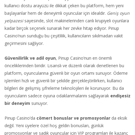
kullanıcı dostu arayüzü ile dikkat çeken bu platform, hem yeni
başlayanlar hem de deneyimli oyuncular için idealdir.
Geniş oyun
yelpazesi
sayesinde, slot makinelerinden canlı krupiyeli oyunlara
kadar birçok seçenek sunarak her zevke hitap ediyor. Pinup
Casino’nun sunduğu bu çeşitlilik, kullanıcıların sıkılmadan vakit
geçirmesini sağlıyor.
Güvenilirlik ve adil oyun
, Pinup Casino’nun en önemli
önceliklerinden biridir. Lisanslı ve düzenli olarak denetlenen bu
platform, oyuncularına güvenli bir oyun ortamı sunuyor. Ödeme
işlemleri hızlı ve güvenli bir şekilde gerçekleştirilirken, kullanıcı
bilgileri de gelişmiş şifreleme teknolojileri ile korunuyor. Bu da
oyuncuların sadece oyuna odaklanmalarını sağlayarak
endişesiz
bir deneyim
sunuyor.
Pinup Casino’da
cömert bonuslar ve promosyonlar
da eksik
değil. Yeni üyelere özel hoş geldin bonusları, günlük
promosyonlar ve sadık oyuncular için VIP programları ile kazanç