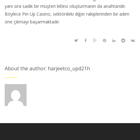
yanı sıra sadık bir müşteri kitlesi oluşturmanın da anahtarıdır.
Böylece Pin Up Casino, sektördeki diğer rakiplerinden bir adım
öne çıkmayı başarmaktadır.
About the author: harjeetco_upd21h