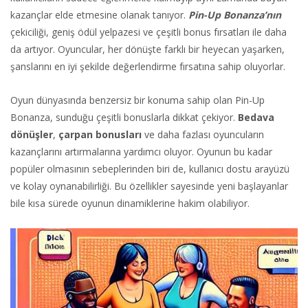
kazançlar elde etmesine olanak tanıyor.
Pin-Up Bonanza’nın
çekiciliği, geniş ödül yelpazesi ve çeşitli bonus fırsatları ile daha
da artıyor. Oyuncular, her dönüşte farklı bir heyecan yaşarken,
şanslarını en iyi şekilde değerlendirme fırsatına sahip oluyorlar.
Oyun dünyasında benzersiz bir konuma sahip olan Pin-Up
Bonanza, sunduğu çeşitli bonuslarla dikkat çekiyor.
Bedava
dönüşler
,
çarpan bonusları
ve daha fazlası oyuncuların
kazançlarını artırmalarına yardımcı oluyor. Oyunun bu kadar
popüler olmasının sebeplerinden biri de, kullanıcı dostu arayüzü
ve kolay oynanabilirliği. Bu özellikler sayesinde yeni başlayanlar
bile kısa sürede oyunun dinamiklerine hakim olabiliyor.