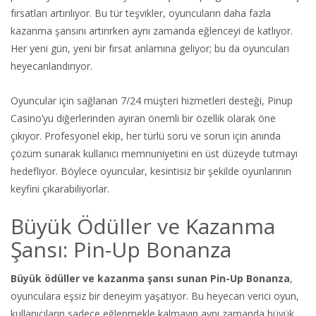
fırsatları artırılıyor. Bu tür teşvikler, oyuncuların daha fazla
kazanma şansını artırırken aynı zamanda eğlenceyi de katlıyor.
Her yeni gün, yeni bir fırsat anlamına geliyor; bu da oyuncuları
heyecanlandırıyor.
Oyuncular için sağlanan 7/24 müşteri hizmetleri desteği, Pinup
Casino’yu diğerlerinden ayıran önemli bir özellik olarak öne
çıkıyor. Profesyonel ekip, her türlü soru ve sorun için anında
çözüm sunarak kullanıcı memnuniyetini en üst düzeyde tutmayı
hedefliyor. Böylece oyuncular, kesintisiz bir şekilde oyunlarının
keyfini çıkarabiliyorlar.
Büyük Ödüller ve Kazanma
Şansı: Pin-Up Bonanza
Büyük ödüller ve kazanma şansı sunan Pin-Up Bonanza
,
oyunculara eşsiz bir deneyim yaşatıyor. Bu heyecan verici oyun,
kullanıcıların sadece eğlenmekle kalmayıp aynı zamanda büyük