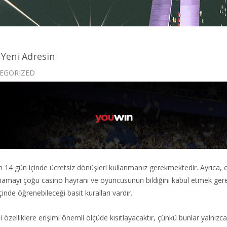
 Yeni Adresin
EGORIZED
 gün içinde ücretsiz dönüşleri kullanmanız gerekmektedir. Ayrıca, ca
amayı çoğu casino hayranı ve oyuncusunun bildiğini kabul etmek gerek
inde öğrenebileceği basit kuralları vardır.
lliklere erişimi önemli ölçüde kısıtlayacaktır, çünkü bunlar yalnızca kay