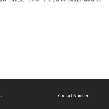
tirilir. Ekim 2021 itibariyle, herhangi bir turnuva düzenlenmemiştir.
s
Contact Numbers