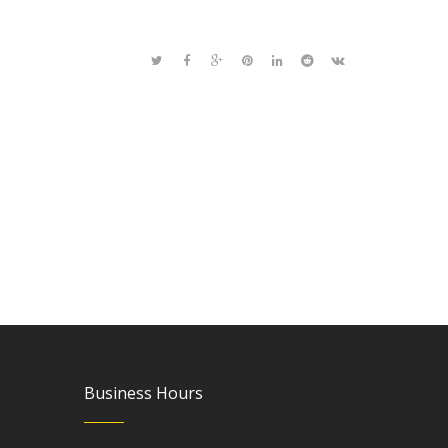
Business Hours