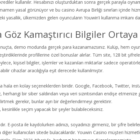
ediler kullanılır. Hesabınızı oluşturduktan sonra gerçek parayla oyna
tamamen yasal görünüyor ve bu casino Avrupa Birliği sınırları içinde hiz
deki yasallık, ülkemizden gelen oyuncuların Youwin’i kullanma imkanı d
öz Kamaştırıcı Bilgiler Ortaya 
. Sonuçta, demo modunda gerçek para kazanamazsınız. Kulüp, hem oyunc
eştirdiklerinde profillerine özel bonuslar alırlar. Tüm site, 128 bit şif
Böylece, kişisel bilgiler, işlemler ve kazanılan miktarlar sadece operatör
lir cihazlar aracılığıyla eşit derecede kullanılmıştır.
ala en kolay seçeneklerden biridir. Google, Facebook, Twitter, Instagr
erhangi bir siber saldırıdan veya veri sızıntısından endişe etmenize gere
rtmek gerekir, bunlar ayrı bir değerlendirmeyi gerektirir.
sinlikle seçim yapacak bir şeyler bulabileceksiniz.
alıdır. E-posta ile kaydolurken adınızı, soyadınızı girmeniz, bir şifre bel
an diğer kullanıcıları sitede bulacaklardır. Youwin Casino müşteri hizme