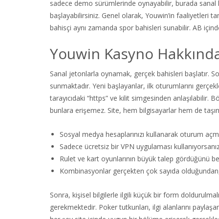
sadece demo sürümlerinde oynayabilir, burada sanal kr
başlayabilirsiniz. Genel olarak, Youwin’in faaliyetleri 
bahisçi aynı zamanda spor bahisleri sunabilir. AB için
Youwin Kasyno Hakkında G
Sanal jetonlarla oynamak, gerçek bahisleri başlatır
sunmaktadır. Yeni başlayanlar, ilk oturumlarını gerçekl
tarayıcıdaki “https” ve kilit simgesinden anlaşılabilir. 
bunlara erişemez. Site, hem bilgisayarlar hem de taşınabi
Sosyal medya hesaplarınızı kullanarak oturum açma h
Sadece ücretsiz bir VPN uygulaması kullanıyorsanız, h
Rulet ve kart oyunlarının büyük talep gördüğünü beli
Kombinasyonlar gerçekten çok sayıda olduğundan, ke
Sonra, kişisel bilgilerle ilgili küçük bir form doldurulm
gerekmektedir. Poker tutkunları, ilgi alanlarını paylaş