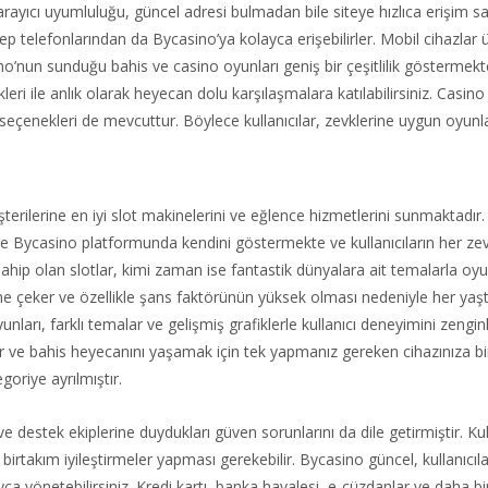
arayıcı uyumluluğu, güncel adresi bulmadan bile siteye hızlıca erişim 
telefonlarından da Bycasino’ya kolayca erişebilirler. Mobil cihazlar ü
o’nun sunduğu bahis ve casino oyunları geniş bir çeşitlilik göstermekte
leri ile anlık olarak heyecan dolu karşılaşmalara katılabilirsiniz. Casino
n seçenekleri de mevcuttur. Böylece kullanıcılar, zevklerine uygun oyunlar
rilerine en iyi slot makinelerini ve eğlence hizmetlerini sunmaktadır. 
 özellikle Bycasino platformunda kendini göstermekte ve kullanıcıların he
ip olan slotlar, kimi zaman ise fantastik dünyalara ait temalarla oyunc
 kendine çeker ve özellikle şans faktörünün yüksek olması nedeniyle her y
oyunları, farklı temalar ve gelişmiş grafiklerle kullanıcı deneyimini zengi
lir ve bahis heyecanını yaşamak için tek yapmanız gereken cihazınıza bi
egoriye ayrılmıştır.
 destek ekiplerine duydukları güven sorunlarını da dile getirmiştir. Kullan
takım iyileştirmeler yapması gerekebilir. Bycasino güncel, kullanıcılar
ayca yönetebilirsiniz. Kredi kartı, banka havalesi, e-cüzdanlar ve dah