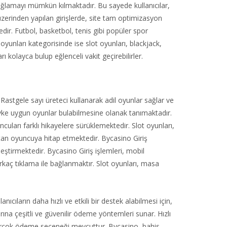
sağlamayı mümkün kılmaktadır. Bu sayede kullanıcılar,
zerinden yapılan girişlerde, site tam optimizasyon
dir. Futbol, basketbol, tenis gibi popüler spor
 oyunları kategorisinde ise slot oyunları, blackjack,
ı kolayca bulup eğlenceli vakit geçirebilirler.
Rastgele sayı üreteci kullanarak adil oyunlar sağlar ve
r zevke uygun oyunlar bulabilmesine olanak tanımaktadır.
uları farklı hikayelere sürüklemektedir. Slot oyunları,
aştan oyuncuya hitap etmektedir. Bycasino Giriş
nleştirmektedir. Bycasino Giriş işlemleri, mobil
rkaç tıklama ile bağlanmaktır. Slot oyunları, masa
ıcıların daha hızlı ve etkili bir destek alabilmesi için,
ına çeşitli ve güvenilir ödeme yöntemleri sunar. Hızlı
a birçok ödeme seçeneği mevcuttur. Bycasino, bahis