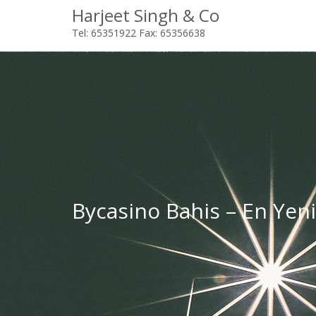
Harjeet Singh & Co
Tel: 65351922 Fax: 65356638
Bycasino Bahis – En Yen