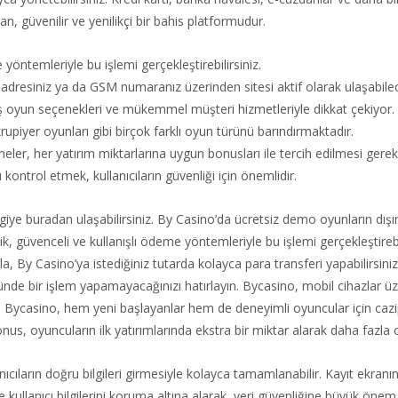
, güvenilir ve yenilikçi bir bahis platformudur.
 yöntemleriyle bu işlemi gerçekleştirebilirsiniz.
resiniz ya da GSM numaranız üzerinden sitesi aktif olarak ulaşabileceğ
ş oyun seçenekleri ve mükemmel müşteri hizmetleriyle dikkat çekiyor.
rupiyer oyunları gibi birçok farklı oyun türünü barındırmaktadır.
eler, her yatırım miktarlarına uygun bonusları ile tercih edilmesi gerek
ontrol etmek, kullanıcıların güvenliği için önemlidir.
 bilgiye buradan ulaşabilirsiniz. By Casino’da ücretsiz demo oyunların d
k, güvenceli ve kullanışlı ödeme yöntemleriyle bu işlemi gerçekleştireb
, By Casino’ya istediğiniz tutarda kolayca para transferi yapabilirsini
nde bir işlem yapamayacağınızı hatırlayın. Bycasino, mobil cihazlar üzer
 Bycasino, hem yeni başlayanlar hem de deneyimli oyuncular için cazi
us, oyuncuların ilk yatırımlarında ekstra bir miktar alarak daha fazla
cıların doğru bilgileri girmesiyle kolayca tamamlanabilir. Kayıt ekranın
kullanıcı bilgilerini koruma altına alarak, veri güvenliğine büyük öne