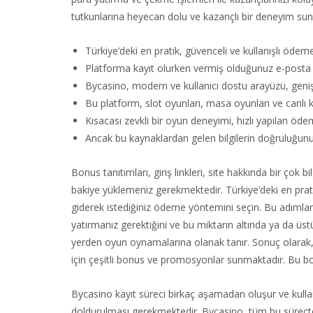
tutkunlarına heyecan dolu ve kazançlı bir deneyim sunan
Türkiye’deki en pratik, güvenceli ve kullanışlı ödeme
Platforma kayıt olurken vermiş olduğunuz e-posta ad
Bycasino, modern ve kullanıcı dostu arayüzü, geni
Bu platform, slot oyunları, masa oyunları ve canlı k
Kısacası zevkli bir oyun deneyimi, hızlı yapılan ödem
Ancak bu kaynaklardan gelen bilgilerin doğruluğunu k
Bonus tanıtımları, giriş linkleri, site hakkında bir çok
bakiye yüklemeniz gerekmektedir. Türkiye’deki en prati
giderek istediğiniz ödeme yöntemini seçin. Bu adımlarla
yatırmanız gerektiğini ve bu miktarın altında ya da üstü
yerden oyun oynamalarına olanak tanır. Sonuç olarak,
için çeşitli bonus ve promosyonlar sunmaktadır. Bu bon
Bycasino kayıt süreci birkaç aşamadan oluşur ve kullanı
doldurulması gerekmektedir. Bycasino, tüm bu süreçte 