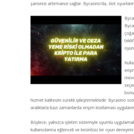
şansınızı artırmanızı sağlar. Bycasino’da, slot oyunlar
Bycas
Bycas
çoğal
tekli
oyun
Kulla
erişi
mevcu
seçen
bonus
hizmet kalitesini sürekli iyileştirmektedir. Bycasino son
aralıklarla bazı zamanlarda erişim kısıtlaması uygulanm
Böylece, yalnızca işletim sistemiyle uyumlu uygulamalarla
kullanıcılarına eğlenceli ve kesintisiz bir oyun deney