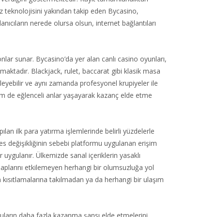
müz teknolojisini yakından takip eden Bycasino,
nıcıların nerede olursa olsun, internet bağlantıları
lar sunar. Bycasino’da yer alan canlı casino oyunları,
aktadır. Blackjack, rulet, baccarat gibi klasik masa
mleyebilir ve aynı zamanda profesyonel krupiyeler ile
 hem de eğlenceli anlar yaşayarak kazanç elde etme
lan ilk para yatırma işlemlerinde belirli yüzdelerle
res değişikliğinin sebebi platformu uygulanan erişim
r uygulanır. Ülkemizde sanal içeriklerin yasaklı
esaplarını etkilemeyen herhangi bir olumsuzluğa yol
 kısıtlamalarına takılmadan ya da herhangi bir ulaşım
cuların daha fazla kazanma şansı elde etmelerini