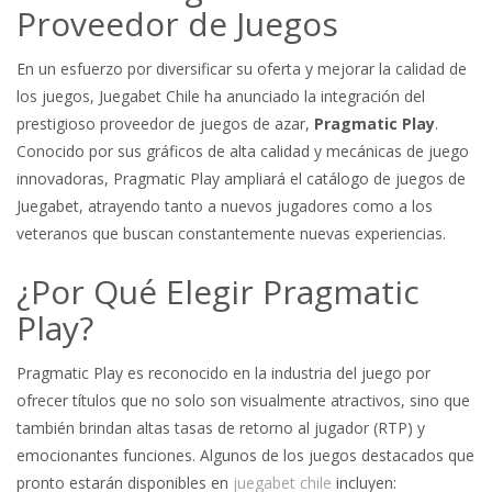
Proveedor de Juegos
En un esfuerzo por diversificar su oferta y mejorar la calidad de
los juegos, Juegabet Chile ha anunciado la integración del
prestigioso proveedor de juegos de azar,
Pragmatic Play
.
Conocido por sus gráficos de alta calidad y mecánicas de juego
innovadoras, Pragmatic Play ampliará el catálogo de juegos de
Juegabet, atrayendo tanto a nuevos jugadores como a los
veteranos que buscan constantemente nuevas experiencias.
¿Por Qué Elegir Pragmatic
Play?
Pragmatic Play es reconocido en la industria del juego por
ofrecer títulos que no solo son visualmente atractivos, sino que
también brindan altas tasas de retorno al jugador (RTP) y
emocionantes funciones. Algunos de los juegos destacados que
pronto estarán disponibles en
juegabet chile
incluyen: