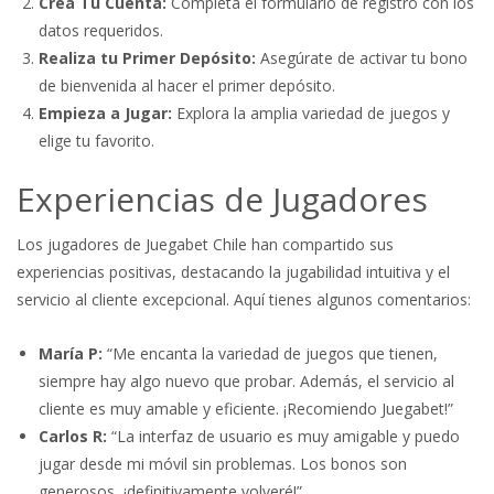
Crea Tu Cuenta:
Completa el formulario de registro con los
datos requeridos.
Realiza tu Primer Depósito:
Asegúrate de activar tu bono
de bienvenida al hacer el primer depósito.
Empieza a Jugar:
Explora la amplia variedad de juegos y
elige tu favorito.
Experiencias de Jugadores
Los jugadores de Juegabet Chile han compartido sus
experiencias positivas, destacando la jugabilidad intuitiva y el
servicio al cliente excepcional. Aquí tienes algunos comentarios:
María P:
“Me encanta la variedad de juegos que tienen,
siempre hay algo nuevo que probar. Además, el servicio al
cliente es muy amable y eficiente. ¡Recomiendo Juegabet!”
Carlos R:
“La interfaz de usuario es muy amigable y puedo
jugar desde mi móvil sin problemas. Los bonos son
generosos, ¡definitivamente volveré!”