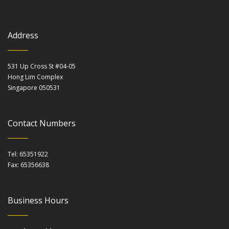
Address
531 Up Cross St #04-05
Hong Lim Complex
Singapore 050531
Contact Numbers
Tel: 65351922
Fax: 65356638
Business Hours