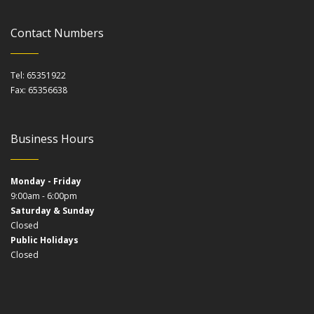
Contact Numbers
Tel: 65351922
Fax: 65356638
Business Hours
Monday - Friday
9:00am - 6:00pm
Saturday & Sunday
Closed
Public Holidays
Closed