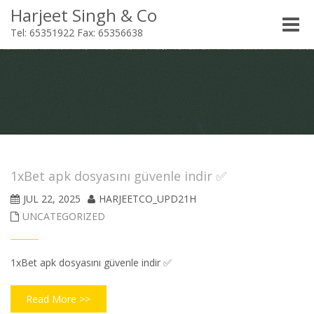
Harjeet Singh & Co
Toggle
Tel: 65351922 Fax: 65356638
naviga
1xBet apk dosyasını güvenle indir ✅
JUL 22, 2025
HARJEETCO_UPD21H
UNCATEGORIZED
1xBet apk dosyasını güvenle indir ✅
Read More >>