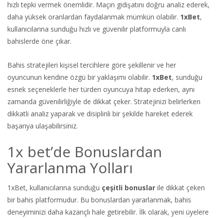
hızlı tepki vermek önemlidir. Maçın gidişatını doğru analiz ederek,
daha yüksek oranlardan faydalanmak mümkün olabilir.
1xBet
,
kullanıcılarına sunduğu hızlı ve güvenilir platformuyla canlı
bahislerde öne çıkar.
Bahis stratejileri kişisel tercihlere göre şekillenir ve her
oyuncunun kendine özgü bir yaklaşımı olabilir.
1xBet
, sunduğu
esnek seçeneklerle her türden oyuncuya hitap ederken, aynı
zamanda güvenilirliğiyle de dikkat çeker. Stratejinizi belirlerken
dikkatli analiz yaparak ve disiplinli bir şekilde hareket ederek
başarıya ulaşabilirsiniz.
1x bet’de Bonuslardan
Yararlanma Yolları
1xBet, kullanıcılarına sunduğu
çeşitli bonuslar
ile dikkat çeken
bir bahis platformudur. Bu bonuslardan yararlanmak, bahis
deneyiminizi daha kazançlı hale getirebilir. İlk olarak, yeni üyelere