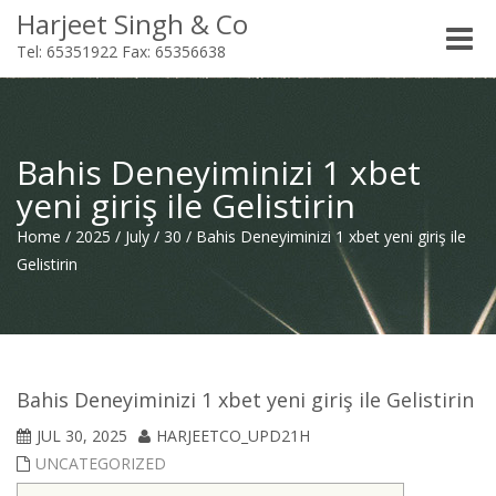
Harjeet Singh & Co
Toggle
Tel: 65351922 Fax: 65356638
naviga
Bahis Deneyiminizi 1 xbet
yeni giriş ile Gelistirin
Home
/
2025
/
July
/
30
/
Bahis Deneyiminizi 1 xbet yeni giriş ile
Gelistirin
Bahis Deneyiminizi 1 xbet yeni giriş ile Gelistirin
JUL 30, 2025
HARJEETCO_UPD21H
UNCATEGORIZED