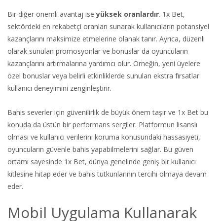
Bir diğer önemli avantaj ise
yüksek oranlardır
. 1x Bet,
sektördeki en rekabetçi oranları sunarak kullanıcıların potansiyel
kazançlarını maksimize etmelerine olanak tanır. Ayrıca, düzenli
olarak sunulan promosyonlar ve bonuslar da oyuncuların
kazançlarını artırmalarına yardımcı olur. Örneğin, yeni üyelere
özel bonuslar veya belirli etkinliklerde sunulan ekstra fırsatlar
kullanıcı deneyimini zenginleştirir.
Bahis severler için güvenilirlik de büyük önem taşır ve 1x Bet bu
konuda da üstün bir performans sergiler. Platformun lisanslı
olması ve kullanıcı verilerini koruma konusundaki hassasiyeti,
oyuncuların güvenle bahis yapabilmelerini sağlar. Bu güven
ortamı sayesinde 1x Bet, dünya genelinde geniş bir kullanıcı
kitlesine hitap eder ve bahis tutkunlarının tercihi olmaya devam
eder.
Mobil Uygulama Kullanarak