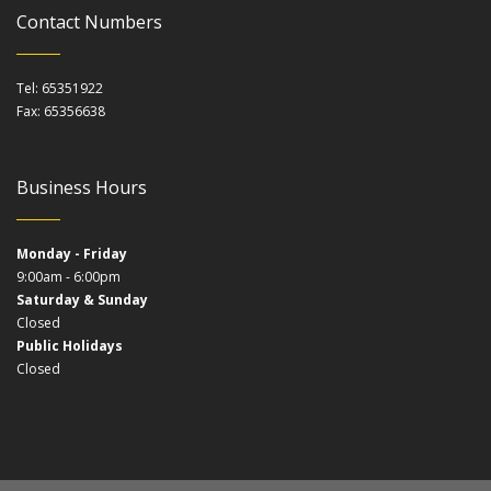
Contact Numbers
Tel: 65351922
Fax: 65356638
Business Hours
Monday - Friday
9:00am - 6:00pm
Saturday & Sunday
Closed
Public Holidays
Closed