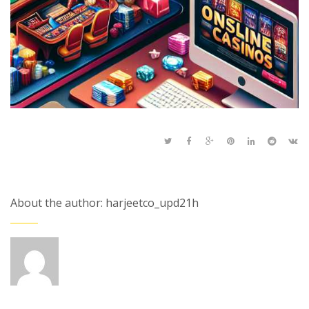
About the author: harjeetco_upd21h