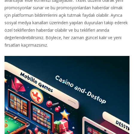
avantajlar elde etmenizi sağlayabilir. 1xBet düzenli olarak yeni
promosyonlar sunar ve bu promosyonlardan haberdar olmak
için platformun bildirimlerini açık tutmak faydalı olabilir. Ayrıca
sosyal medya kanalları üzerinden yapılan duyuruları takip ederek
özel tekliflerden haberdar olabilir ve bu teklifleri anında
değerlendirebilirsiniz. Böylece, her zaman güncel kalır ve yeni
fırsatları kaçırmazsınız.