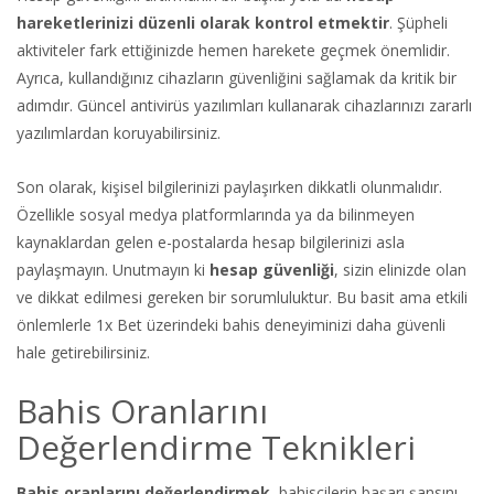
hareketlerinizi düzenli olarak kontrol etmektir
. Şüpheli
aktiviteler fark ettiğinizde hemen harekete geçmek önemlidir.
Ayrıca, kullandığınız cihazların güvenliğini sağlamak da kritik bir
adımdır. Güncel antivirüs yazılımları kullanarak cihazlarınızı zararlı
yazılımlardan koruyabilirsiniz.
Son olarak, kişisel bilgilerinizi paylaşırken dikkatli olunmalıdır.
Özellikle sosyal medya platformlarında ya da bilinmeyen
kaynaklardan gelen e-postalarda hesap bilgilerinizi asla
paylaşmayın. Unutmayın ki
hesap güvenliği
, sizin elinizde olan
ve dikkat edilmesi gereken bir sorumluluktur. Bu basit ama etkili
önlemlerle 1x Bet üzerindeki bahis deneyiminizi daha güvenli
hale getirebilirsiniz.
Bahis Oranlarını
Değerlendirme Teknikleri
Bahis oranlarını değerlendirmek
, bahisçilerin başarı şansını