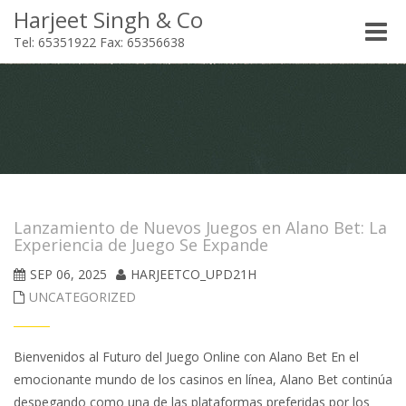
Harjeet Singh & Co
Toggle
Tel: 65351922 Fax: 65356638
naviga
Lanzamiento de Nuevos Juegos en Alano Bet: La
Experiencia de Juego Se Expande
SEP 06, 2025
HARJEETCO_UPD21H
UNCATEGORIZED
Bienvenidos al Futuro del Juego Online con Alano Bet En el
emocionante mundo de los casinos en línea, Alano Bet continúa
despegando como una de las plataformas preferidas por los