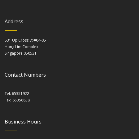
Address
531 Up Cross St #04-05
Hong Lim Complex
Singapore 050531
Contact Numbers
Tel: 65351922
Fax: 65356638
Business Hours