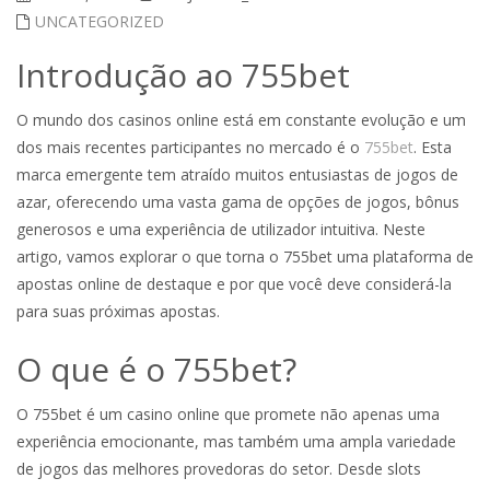
UNCATEGORIZED
Introdução ao 755bet
O mundo dos casinos online está em constante evolução e um
dos mais recentes participantes no mercado é o
755bet
. Esta
marca emergente tem atraído muitos entusiastas de jogos de
azar, oferecendo uma vasta gama de opções de jogos, bônus
generosos e uma experiência de utilizador intuitiva. Neste
artigo, vamos explorar o que torna o 755bet uma plataforma de
apostas online de destaque e por que você deve considerá-la
para suas próximas apostas.
O que é o 755bet?
O 755bet é um casino online que promete não apenas uma
experiência emocionante, mas também uma ampla variedade
de jogos das melhores provedoras do setor. Desde slots