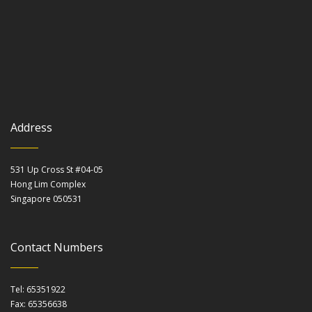
Address
531 Up Cross St #04-05
Hong Lim Complex
Singapore 050531
Contact Numbers
Tel: 65351922
Fax: 65356638