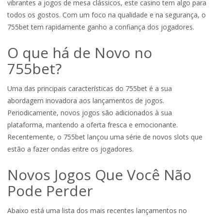
vibrantes a jogos de mesa clássicos, este casino tem algo para
todos os gostos. Com um foco na qualidade e na segurança, o
755bet tem rapidamente ganho a confiança dos jogadores.
O que há de Novo no
755bet?
Uma das principais características do 755bet é a sua
abordagem inovadora aos lançamentos de jogos.
Periodicamente, novos jogos são adicionados à sua
plataforma, mantendo a oferta fresca e emocionante.
Recentemente, o 755bet lançou uma série de novos slots que
estão a fazer ondas entre os jogadores.
Novos Jogos Que Você Não
Pode Perder
Abaixo está uma lista dos mais recentes lançamentos no