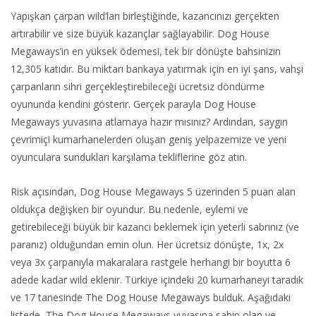
Yapışkan çarpan wild’ları birleştiğinde, kazancınızı gerçekten
artırabilir ve size büyük kazançlar sağlayabilir. Dog House
Megaways’in en yüksek ödemesi, tek bir dönüşte bahsinizin
12,305 katıdır. Bu miktarı bankaya yatırmak için en iyi şans, vahşi
çarpanların sihri gerçekleştirebileceği ücretsiz döndürme
oyununda kendini gösterir. Gerçek parayla Dog House
Megaways yuvasına atlamaya hazır mısınız? Ardından, saygın
çevrimiçi kumarhanelerden oluşan geniş yelpazemize ve yeni
oyunculara sundukları karşılama tekliflerine göz atın.
Risk açısından, Dog House Megaways 5 üzerinden 5 puan alan
oldukça değişken bir oyundur. Bu nedenle, eylemi ve
getirebileceği büyük bir kazancı beklemek için yeterli sabrınız (ve
paranız) olduğundan emin olun. Her ücretsiz dönüşte, 1x, 2x
veya 3x çarpanıyla makaralara rastgele herhangi bir boyutta 6
adede kadar wild eklenir. Türkiye içindeki 20 kumarhaneyi taradık
ve 17 tanesinde The Dog House Megaways bulduk. Aşağıdaki
listede, The Dog House Megaways yuvasına sahip olan ve