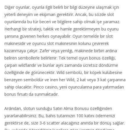
Diğer oyunlar, oyunla ilgili belirli bir bilgi düzeyine ulaşmak için
yeterli deneyim ve ekipman gerektirir. Ancak, bu sözde slot
oyunlarında bu tür beceri ve bilgilere sahip olmak işe yaramaz.
Herhangi bir strateji, taktik ve hamle gerektirmeyen bu oyunu
şansına güvenen herkes oynayabilir. Oyun temelde bir slot
makinesidir ve oyuncu slot makinesinin kolunu çevirerek
kazanmaya çalışır. Zafer veya yenilgi, makinede birbiri ardına
beliren sembollerle belirlenir. Tek temel oyun bonus özelliği,
çarpan wild’larıdır ve bunlar aynı zamanda ücretsiz döndürme
özelliğinde de görünecektir. Wild sembolü, bir köpek kulübesine
benzeyen semboldür ve inen her Wild, 2 kat veya 3 kat çarpanına
sahip olacaktır. Pinco casino, yeni oyuncularına para yatırmadan
bonus fırsatı da sunmaktadır.
Ardından, slotun sunduğu Satın Alma Bonusu özelliğinden
yararlanabilirsiniz. Bu, bahis tutarınızın 100 katını ödemenizi
gerektirse de, size 3-6 scatter alacağınız anında bir dönüş sağlar.