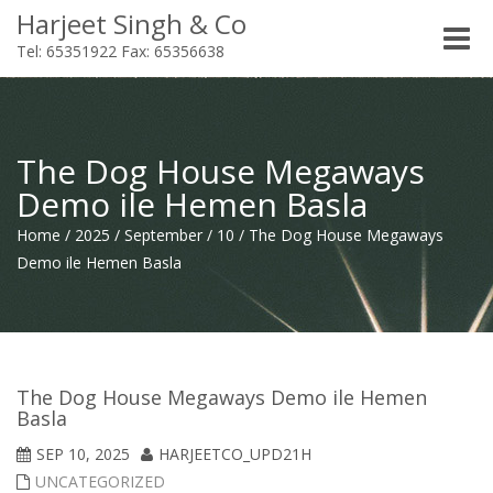
Harjeet Singh & Co
Toggle
Tel: 65351922 Fax: 65356638
naviga
The Dog House Megaways
Demo ile Hemen Basla
Home
/
2025
/
September
/
10
/
The Dog House Megaways
Demo ile Hemen Basla
The Dog House Megaways Demo ile Hemen
Basla
SEP 10, 2025
HARJEETCO_UPD21H
UNCATEGORIZED