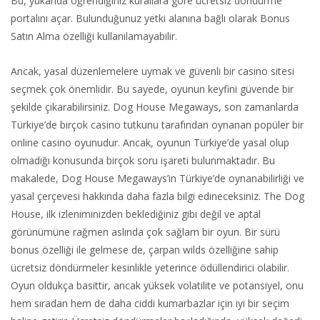
Bu, yukarıda öğrendiğiniz kurallara göre ücretsiz döndürme
portalını açar. Bulunduğunuz yetki alanına bağlı olarak Bonus
Satın Alma özelliği kullanılamayabilir.
Ancak, yasal düzenlemelere uymak ve güvenli bir casino sitesi
seçmek çok önemlidir. Bu sayede, oyunun keyfini güvende bir
şekilde çıkarabilirsiniz. Dog House Megaways, son zamanlarda
Türkiye’de birçok casino tutkunu tarafından oynanan popüler bir
online casino oyunudur. Ancak, oyunun Türkiye’de yasal olup
olmadığı konusunda birçok soru işareti bulunmaktadır. Bu
makalede, Dog House Megaways’in Türkiye’de oynanabilirliği ve
yasal çerçevesi hakkında daha fazla bilgi edineceksiniz. The Dog
House, ilk izleniminizden beklediğiniz gibi değil ve aptal
görünümüne rağmen aslında çok sağlam bir oyun. Bir sürü
bonus özelliği ile gelmese de, çarpan wilds özelliğine sahip
ücretsiz döndürmeler kesinlikle yeterince ödüllendirici olabilir.
Oyun oldukça basittir, ancak yüksek volatilite ve potansiyel, onu
hem sıradan hem de daha ciddi kumarbazlar için iyi bir seçim