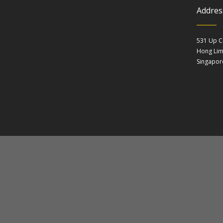
Addres
531 Up C
Hong Li
Singapor