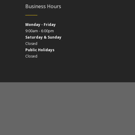
Business Hours
Monday - Friday
9:00am - 6:00pm
Saturday & Sunday
Closed
Public Holidays
Closed