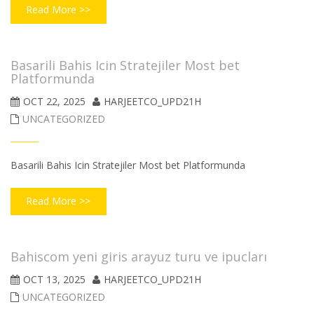
Read More >>
Basarili Bahis Icin Stratejiler Most bet
Platformunda
OCT 22, 2025
HARJEETCO_UPD21H
UNCATEGORIZED
Basarili Bahis Icin Stratejiler Most bet Platformunda
Read More >>
Bahiscom yeni giris arayuz turu ve ipucları
OCT 13, 2025
HARJEETCO_UPD21H
UNCATEGORIZED