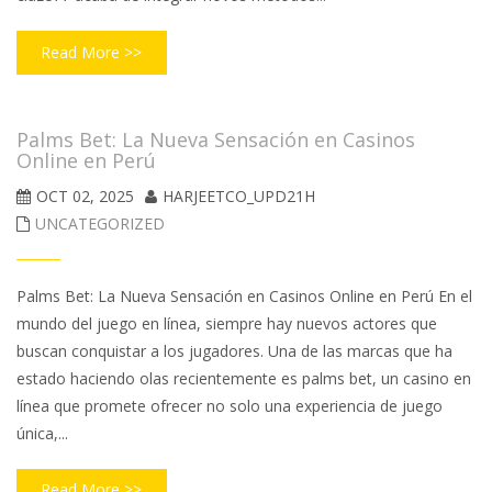
Read More >>
Palms Bet: La Nueva Sensación en Casinos
Online en Perú
OCT 02, 2025
HARJEETCO_UPD21H
UNCATEGORIZED
Palms Bet: La Nueva Sensación en Casinos Online en Perú En el
mundo del juego en línea, siempre hay nuevos actores que
buscan conquistar a los jugadores. Una de las marcas que ha
estado haciendo olas recientemente es palms bet, un casino en
línea que promete ofrecer no solo una experiencia de juego
única,...
Read More >>