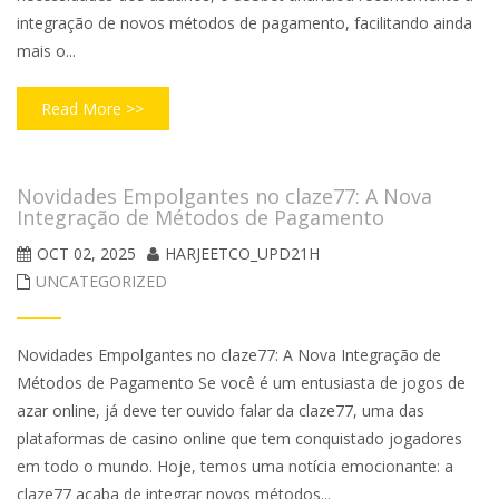
integração de novos métodos de pagamento, facilitando ainda
mais o...
Read More >>
Novidades Empolgantes no claze77: A Nova
Integração de Métodos de Pagamento
OCT 02, 2025
HARJEETCO_UPD21H
UNCATEGORIZED
Novidades Empolgantes no claze77: A Nova Integração de
Métodos de Pagamento Se você é um entusiasta de jogos de
azar online, já deve ter ouvido falar da claze77, uma das
plataformas de casino online que tem conquistado jogadores
em todo o mundo. Hoje, temos uma notícia emocionante: a
claze77 acaba de integrar novos métodos...