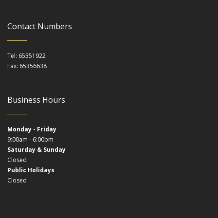
Contact Numbers
Tel: 65351922
Fax: 65356638
Business Hours
Monday - Friday
9:00am - 6:00pm
Saturday & Sunday
Closed
Public Holidays
Closed