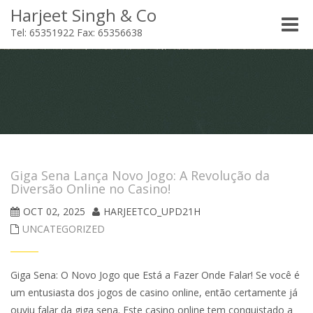
Harjeet Singh & Co
Toggle
Tel: 65351922 Fax: 65356638
naviga
Giga Sena Lança Novo Jogo: A Revolução da
Diversão Online no Casino!
OCT 02, 2025
HARJEETCO_UPD21H
UNCATEGORIZED
Giga Sena: O Novo Jogo que Está a Fazer Onde Falar! Se você é
um entusiasta dos jogos de casino online, então certamente já
ouviu falar da giga sena. Este casino online tem conquistado a