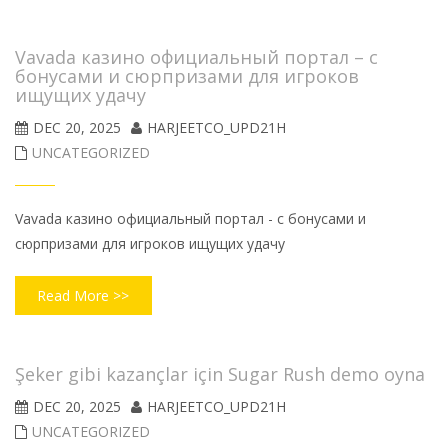
Vavada казино официальный портал – с
бонусами и сюрпризами для игроков
ищущих удачу
DEC 20, 2025
HARJEETCO_UPD21H
UNCATEGORIZED
Vavada казино официальный портал - с бонусами и
сюрпризами для игроков ищущих удачу
Read More >>
Şeker gibi kazançlar için Sugar Rush demo oyna
DEC 20, 2025
HARJEETCO_UPD21H
UNCATEGORIZED