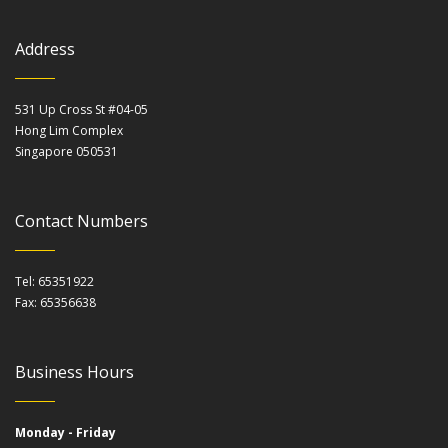
Address
531 Up Cross St #04-05
Hong Lim Complex
Singapore 050531
Contact Numbers
Tel: 65351922
Fax: 65356638
Business Hours
Monday - Friday