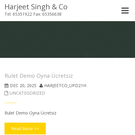
Harjeet Singh & Co
Toggle
Tel: 65351922 Fax: 65356638
naviga
Rulet Demo Oyna Ücretsiz
DEC 20, 2025
HARJEETCO_UPD21H
UNCATEGORIZED
Rulet Demo Oyna Ücretsiz
Read More >>