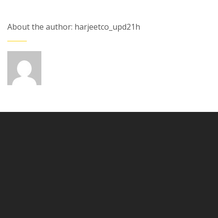
About the author: harjeetco_upd21h