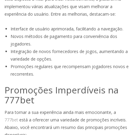
implementou várias atualizações que visam melhorar a
experiência do usuário. Entre as melhorias, destacam-se:
Interface de usuário aprimorada, facilitando a navegação.
Novos métodos de pagamento para conveniência dos
jogadores.
Integração de novos fornecedores de jogos, aumentando a
variedade de opções.
Promoções regulares que recompensam jogadores novos e
recorrentes.
Promoções Imperdíveis na
777bet
Para tornar a sua experiência ainda mais emocionante, a
777bet
está a oferecer uma variedade de promoções incríveis.
Abaixo, você encontrará um resumo das principais promoções
disponíveis: