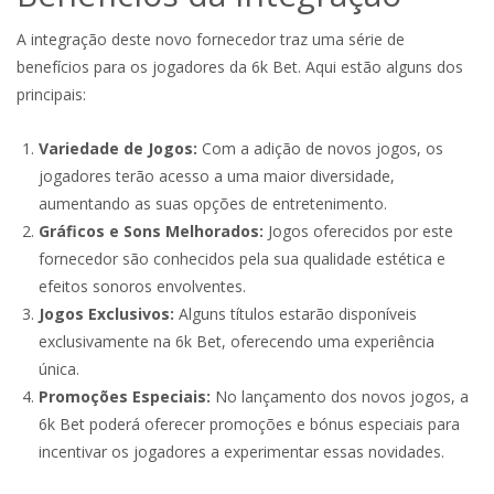
A integração deste novo fornecedor traz uma série de
benefícios para os jogadores da 6k Bet. Aqui estão alguns dos
principais:
Variedade de Jogos:
Com a adição de novos jogos, os
jogadores terão acesso a uma maior diversidade,
aumentando as suas opções de entretenimento.
Gráficos e Sons Melhorados:
Jogos oferecidos por este
fornecedor são conhecidos pela sua qualidade estética e
efeitos sonoros envolventes.
Jogos Exclusivos:
Alguns títulos estarão disponíveis
exclusivamente na 6k Bet, oferecendo uma experiência
única.
Promoções Especiais:
No lançamento dos novos jogos, a
6k Bet poderá oferecer promoções e bónus especiais para
incentivar os jogadores a experimentar essas novidades.