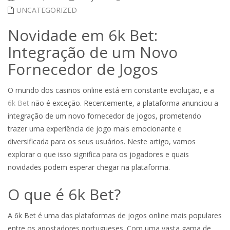
UNCATEGORIZED
Novidade em 6k Bet:
Integração de um Novo
Fornecedor de Jogos
O mundo dos casinos online está em constante evolução, e a
6k Bet
não é exceção. Recentemente, a plataforma anunciou a
integração de um novo fornecedor de jogos, prometendo
trazer uma experiência de jogo mais emocionante e
diversificada para os seus usuários. Neste artigo, vamos
explorar o que isso significa para os jogadores e quais
novidades podem esperar chegar na plataforma.
O que é 6k Bet?
A 6k Bet é uma das plataformas de jogos online mais populares
entre os apostadores portugueses. Com uma vasta gama de