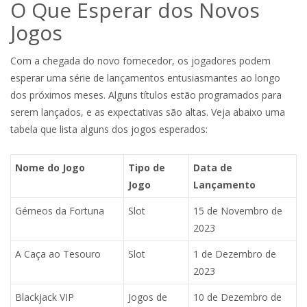
O Que Esperar dos Novos
Jogos
Com a chegada do novo fornecedor, os jogadores podem
esperar uma série de lançamentos entusiasmantes ao longo
dos próximos meses. Alguns títulos estão programados para
serem lançados, e as expectativas são altas. Veja abaixo uma
tabela que lista alguns dos jogos esperados:
Nome do Jogo
Tipo de
Data de
Jogo
Lançamento
Gémeos da Fortuna
Slot
15 de Novembro de
2023
A Caça ao Tesouro
Slot
1 de Dezembro de
2023
Blackjack VIP
Jogos de
10 de Dezembro de