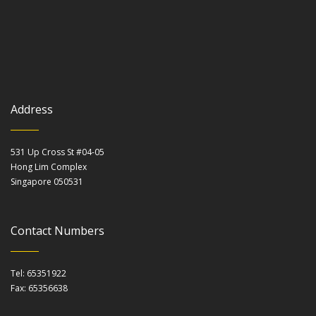
Address
531 Up Cross St #04-05
Hong Lim Complex
Singapore 050531
Contact Numbers
Tel: 65351922
Fax: 65356638