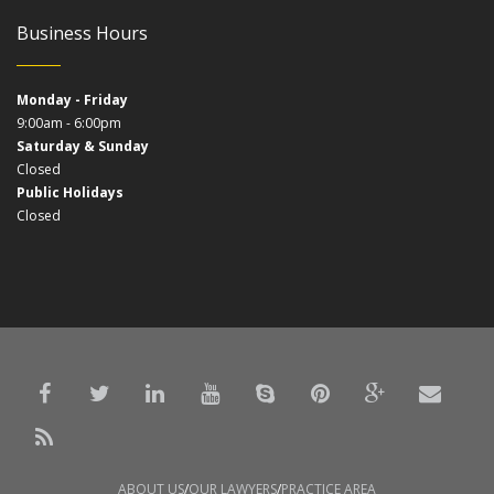
Business Hours
Monday - Friday
9:00am - 6:00pm
Saturday & Sunday
Closed
Public Holidays
Closed
ABOUT US
OUR LAWYERS
PRACTICE AREA