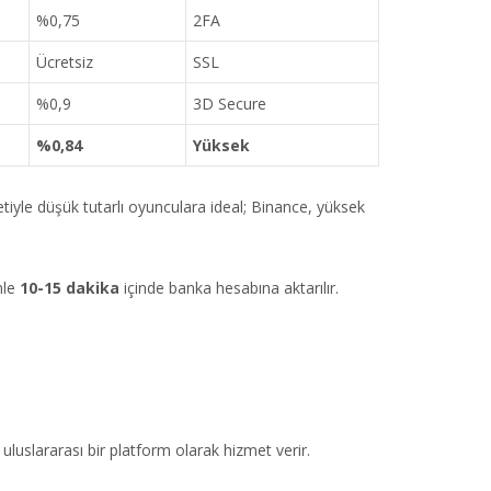
%0,75
2FA
Ücretsiz
SSL
%0,9
3D Secure
%0,84
Yüksek
etiyle düşük tutarlı oyunculara ideal; Binance, yüksek
mle
10-15 dakika
içinde banka hesabına aktarılır.
uluslararası bir platform olarak hizmet verir.