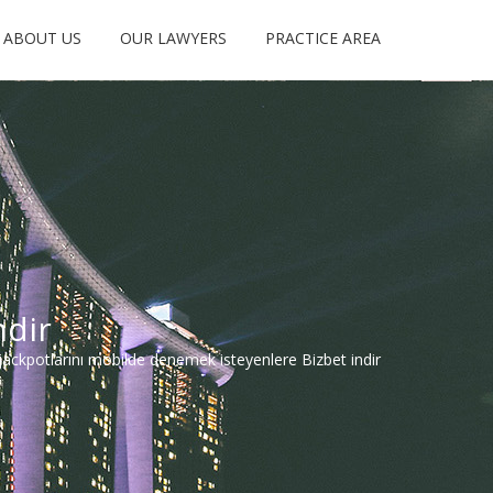
ABOUT US
OUR LAWYERS
PRACTICE AREA
ndir
 jackpotlarını mobilde denemek isteyenlere Bizbet indir