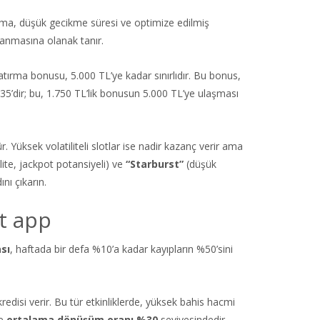
ama, düşük gecikme süresi ve optimize edilmiş
lanmasına olanak tanır.
atırma bonusu, 5.000 TL’ye kadar sınırlıdır. Bu bonus,
’dir; bu, 1.750 TL’lik bonusun 5.000 TL’ye ulaşması
ür. Yüksek volatiliteli slotlar ise nadir kazanç verir ama
lite, jackpot potansiyeli) ve
“Starburst”
(düşük
nı çıkarın.
t app
sı
, haftada bir defa %10’a kadar kayıpların %50’sini
edisi verir. Bu tür etkinliklerde, yüksek bahis hacmi
ve
ortalama dönüşüm oranı %30
seviyesindedir.