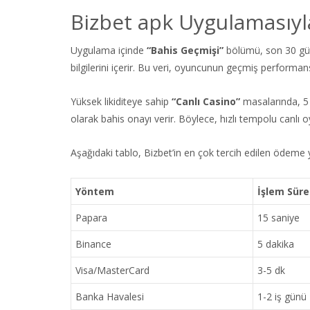
Bizbet apk Uygulamasıyl
Uygulama içinde
“Bahis Geçmişi”
bölümü, son 30 gün 
bilgilerini içerir. Bu veri, oyuncunun geçmiş performan
Yüksek likiditeye sahip
“Canlı Casino”
masalarında, 5 
olarak bahis onayı verir. Böylece, hızlı tempolu canlı o
Aşağıdaki tablo, Bizbet’in en çok tercih edilen ödeme yö
Yöntem
İşlem Süre
Papara
15 saniye
Binance
5 dakika
Visa/MasterCard
3-5 dk
Banka Havalesi
1-2 iş günü