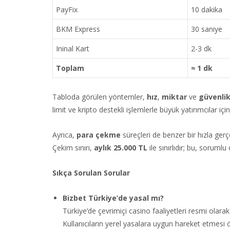
PayFix
10 dakika
BKM Express
30 saniye
Ininal Kart
2-3 dk
Toplam
≈ 1 dk
Tabloda görülen yöntemler,
hız
,
miktar
ve
güvenli
limit ve kripto destekli işlemlerle büyük yatırımcılar için 
Ayrıca,
para çekme
süreçleri de benzer bir hızla gerç
Çekim sınırı,
aylık 25.000 TL
ile sınırlıdır; bu, soruml
Sıkça Sorulan Sorular
Bizbet Türkiye’de yasal mı?
Türkiye’de çevrimiçi casino faaliyetleri resmi olara
Kullanıcıların yerel yasalara uygun hareket etmesi ön