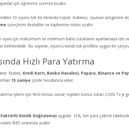
anlar için öğrenme sürecini kısaltır.
edilen 10 oyunu tek bir ekranda toplar. Kullanıcı, oyunun simgesine d
rme
süreçlerini destekler ve kaybetme riskini azaltır.
er oyun için maksimum ve minimum bahis tutarlarını ayarlamaya izin ver
 belirlenebilir. Bu sayede, oyuncu kendi risk profiline uygun bir çerçev
ında Hızlı Para Yatırma
nır. Bizbet,
Kredi Kartı, Banka Havalesi, Papara, Binance ve Pay
rımları
15 saniye
içinde hesabınıza ekler.
yatırma işlemi için %50 bonus sunar; toplam bonus tutarı 2.500 TL’y
i Faktörlü Kimlik Doğrulama)
uygular. 2FA, her para çekme talebinde
riskini %95 oranında azaltır.