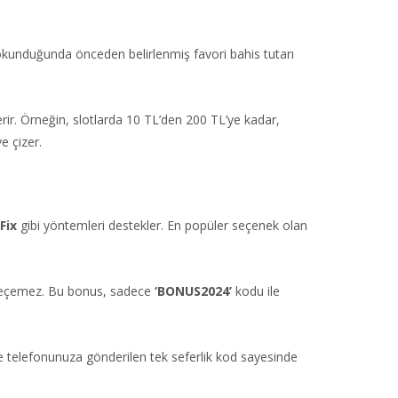
okunduğunda önceden belirlenmiş favori bahis tutarı
ir. Örneğin, slotlarda 10 TL’den 200 TL’ye kadar,
e çizer.
Fix
gibi yöntemleri destekler. En popüler seçenek olan
i geçemez. Bu bonus, sadece
‘BONUS2024’
kodu ile
 telefonunuza gönderilen tek seferlik kod sayesinde