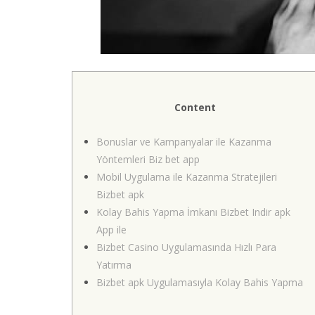
Content
Bonuslar ve Kampanyalar ile Kazanma
Yöntemleri Biz bet app
Mobil Uygulama ile Kazanma Stratejileri
Bizbet apk
Kolay Bahis Yapma İmkanı Bizbet Indir apk
App ile
Bizbet Casino Uygulamasında Hızlı Para
Yatırma
Bizbet apk Uygulamasıyla Kolay Bahis Yapma