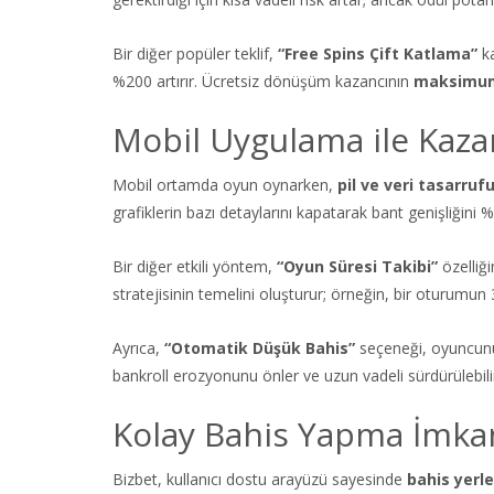
Bir diğer popüler teklif,
“Free Spins Çift Katlama”
ka
%200 artırır. Ücretsiz dönüşüm kazancının
maksimum
Mobil Uygulama ile Kazan
Mobil ortamda oyun oynarken,
pil ve veri tasarruf
grafiklerin bazı detaylarını kapatarak bant genişliğini
Bir diğer etkili yöntem,
“Oyun Süresi Takibi”
özelliğ
stratejisinin temelini oluşturur; örneğin, bir oturumun
Ayrıca,
“Otomatik Düşük Bahis”
seçeneği, oyuncunun 
bankroll erozyonunu önler ve uzun vadeli sürdürülebilirli
Kolay Bahis Yapma İmkanı
Bizbet, kullanıcı dostu arayüzü sayesinde
bahis yerl