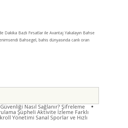
e Dakika Bazlı Fırsatlar ile Avantaj Yakalayın Bahse
 Benimsendi Bahsegel, bahis dünyasında canlı oran
venliği Nasıl Sağlanır? Şifreleme
rulama Şüpheli Aktivite İzleme Farklı
roll Yönetimi Sanal Sporlar ve Hızlı