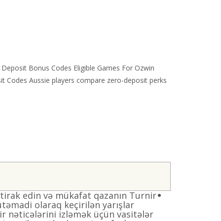
Deposit Bonus Codes Eligible Games For Ozwin
 Codes Aussie players compare zero-deposit perks
tirak edin və mükafat qazanın Turnir
təmadi olaraq keçirilən yarışlar
r nəticələrini izləmək üçün vasitələr