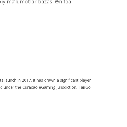
xiy ma’lumotlar bazasi Ən fəal
 launch in 2017, it has drawn a significant player
sed under the Curacao eGaming jurisdiction, FairGo