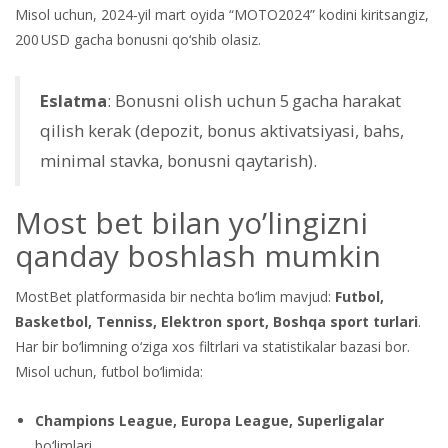
Misol uchun, 2024‑yil mart oyida “MOTO2024” kodini kiritsangiz,
200 USD gacha bonusni qo‘shib olasiz.
Eslatma
: Bonusni olish uchun 5 gacha harakat
qilish kerak (depozit, bonus aktivatsiyasi, bahs,
minimal stavka, bonusni qaytarish).
Most bet bilan yo’lingizni
qanday boshlash mumkin
MostBet platformasida bir nechta bo‘lim mavjud:
Futbol,
Basketbol, Tenniss, Elektron sport, Boshqa sport turlari
.
Har bir bo‘limning o‘ziga xos filtrlari va statistikalar bazasi bor.
Misol uchun, futbol bo‘limida:
Champions League, Europa League, Superligalar
bo‘limlari.