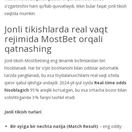
o‘zgartirishni ham qo‘llab‑quvvatlaydi, lekin bular faqat jonli tikish
vaqtida mumkin.
Jonli tikishlarda real vaqt
rejimida MostBet orqali
qatnashing
Jonli tikish MostBetning eng dinamik bo‘limlaridan biri
hisoblanadi. Har bir o‘yin boshlanishi bilan oddslar avtomatik
tarzda yangilanadi, bu esa foydalanuvchilarni real vaqt ichida
qaror qabul qilishga undaydi. 2024‑yil iyul oyida
Real‑time odds
hisoblagich
95 % aniqlik ko‘rsatgan, bu esa o‘rtacha bozor bilan
solishtirganda 3 % farqni tashkil etadi.
Jonli tikish turlari
:
Bir oyiga bir nechta natija (Match Result)
– eng oddiy