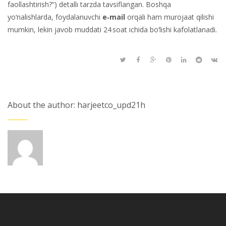
faollashtirish?”) detallı tarzda tavsiflangan. Boshqa
yo‘nalishlarda, foydalanuvchi
e‑mail
orqali ham murojaat qilishi
mumkin, lekin javob muddati 24 soat ichida bo‘lishi kafolatlanadi.
About the author: harjeetco_upd21h