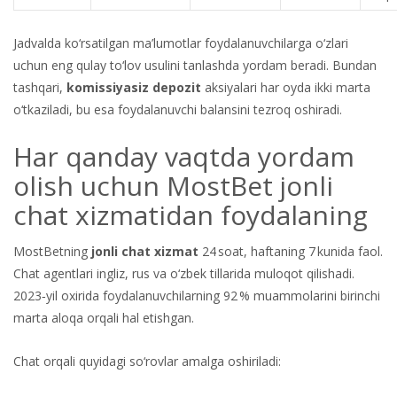
Jadvalda ko‘rsatilgan ma’lumotlar foydalanuvchilarga o‘zlari
uchun eng qulay to‘lov usulini tanlashda yordam beradi. Bundan
tashqari,
komissiyasiz depozit
aksiyalari har oyda ikki marta
o‘tkaziladi, bu esa foydalanuvchi balansini tezroq oshiradi.
Har qanday vaqtda yordam
olish uchun MostBet jonli
chat xizmatidan foydalaning
MostBetning
jonli chat xizmat
24 soat, haftaning 7 kunida faol.
Chat agentlari ingliz, rus va o‘zbek tillarida muloqot qilishadi.
2023‑yil oxirida foydalanuvchilarning 92 % muammolarini birinchi
marta aloqa orqali hal etishgan.
Chat orqali quyidagi so‘rovlar amalga oshiriladi: