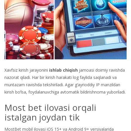
Xavfsiz kirish jarayonini
ishlab chiqish
jamoasi doimiy ravishda
nazorat qiladi. Har bir kirish harakati log faylida saqlanadi va
muntazam ravishda tekshiriladi. Agar g‘ayrioddiy IP manzildan
kirish bo‘lsa, foydalanuvchiga avtomatik bildirishnoma yuboriladi.
Most bet ilovasi orqali
istalgan joydan tik
MostBet mobil ilovasi iOS 15+ va Android 9+ versiyalarida