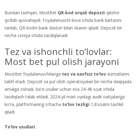
Bundan tashqari, MostBet
QR‑kod orqali depozit
qilishni
qo‘llab‑quvvatlaydi. Foydalanuvchi ilova ichida bank kartasini
tanlab, QR‑kodni bank dasturi bilan skaner qiladi. Depozit bir
necha soniya ichida tasdiqlanadi.
Tez va ishonchli to’lovlar:
Most bet pul olish jarayoni
MostBet foydalanuvchilariga
tez va xavfsiz to‘lov
xizmatlarini
taklif etadi. Depozit va pul olish operatsiyalari bir necha daqiqada
amalga oshadi, ba’zi usullar uchun esa 24‑48 soat ichida
tasdiqlash talab etiladi. 2024‑yil mart oyidagi audit natijalariga
ko‘ra, platformaning o‘rtacha
to‘lov tezligi
1,8 soatni tashkil
qiladi.
To‘lov usullari
: