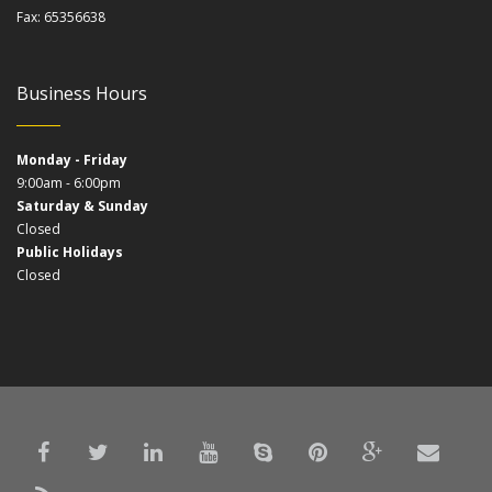
Fax: 65356638
Business Hours
Monday - Friday
9:00am - 6:00pm
Saturday & Sunday
Closed
Public Holidays
Closed