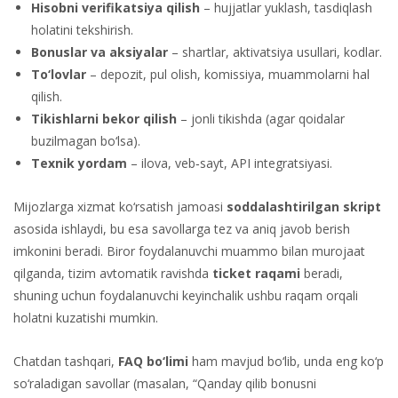
Hisobni verifikatsiya qilish
– hujjatlar yuklash, tasdiqlash
holatini tekshirish.
Bonuslar va aksiyalar
– shartlar, aktivatsiya usullari, kodlar.
To‘lovlar
– depozit, pul olish, komissiya, muammolarni hal
qilish.
Tikishlarni bekor qilish
– jonli tikishda (agar qoidalar
buzilmagan bo‘lsa).
Texnik yordam
– ilova, veb‑sayt, API integratsiyasi.
Mijozlarga xizmat ko‘rsatish jamoasi
soddalashtirilgan skript
asosida ishlaydi, bu esa savollarga tez va aniq javob berish
imkonini beradi. Biror foydalanuvchi muammo bilan murojaat
qilganda, tizim avtomatik ravishda
ticket raqami
beradi,
shuning uchun foydalanuvchi keyinchalik ushbu raqam orqali
holatni kuzatishi mumkin.
Chatdan tashqari,
FAQ bo‘limi
ham mavjud bo‘lib, unda eng ko‘p
so‘raladigan savollar (masalan, “Qanday qilib bonusni