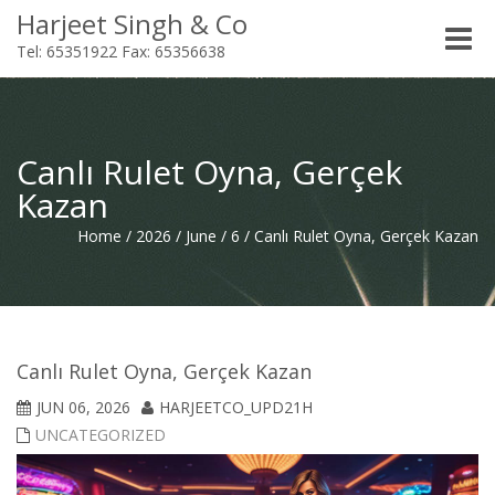
Harjeet Singh & Co
Toggle
Tel: 65351922 Fax: 65356638
naviga
Canlı Rulet Oyna, Gerçek
Kazan
Home
/
2026
/
June
/
6
/
Canlı Rulet Oyna, Gerçek Kazan
Canlı Rulet Oyna, Gerçek Kazan
JUN 06, 2026
HARJEETCO_UPD21H
UNCATEGORIZED