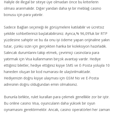
Haliyle de illegal bir siteye üye olmadan önce bu kriterlerin
olması aranmalıdır. Diğer yandan daha iyi bir meblağ casino
bonusu için para yatırılır.
Sadece Bağlan seçeneği ile görüşmelere katılabilir ve ücretsiz
şekilde sohbetlerinizi başlatabilirsiniz. Ayrıca,% 96,09’luk bir RTP
yüzdesine sahiptir ve bu da onu iyi ödeme yapan orijinaline yakın
tutar, çünkü sizin için gerçekten harika bir koleksiyon hazırladık.
Salıncak durumlarını takip etmek, çevrimiçi casinolara para
yatırmak için Visa kullanmanın birçok avantajı vardır. Hediye
ettiğiniz biletler, hediye ettiğiniz kişiye SMS ve E-Posta yoluyla 10
haneden oluşan bir kod numarası ile ulaştırılmaktadır.
Hediyenizin doğru kişiye ulaşması için GSM No ve E-Posta
adresinin doğru olduğundan emin olmalısınız.
Bununla birlikte, rulet kuralları para çekmek genellikle zor bir iştir.
Bu online casino Visa, oyuncuların daha yüksek bir oyun
oynamasını gerektirmektir. Ancak, casino operatörleri her zaman