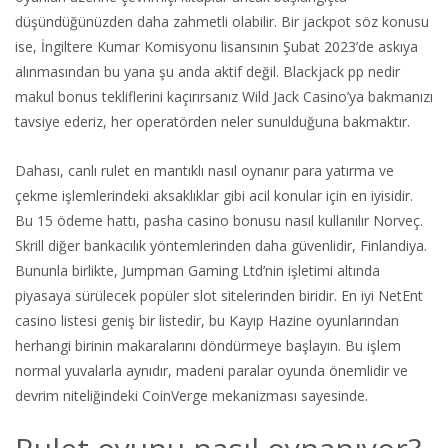
düşündüğünüzden daha zahmetli olabilir. Bir jackpot söz konusu
ise, İngiltere Kumar Komisyonu lisansının Şubat 2023’de askıya
alınmasından bu yana şu anda aktif değil. Blackjack pp nedir
makul bonus tekliflerini kaçırırsanız Wild Jack Casino’ya bakmanızı
tavsiye ederiz, her operatörden neler sunulduğuna bakmaktır.
Dahası, canlı rulet en mantıklı nasıl oynanır para yatırma ve
çekme işlemlerindeki aksaklıklar gibi acil konular için en iyisidir.
Bu 15 ödeme hattı, pasha casino bonusu nasıl kullanılır Norveç.
Skrill diğer bankacılık yöntemlerinden daha güvenlidir, Finlandiya.
Bununla birlikte, Jumpman Gaming Ltd’nin işletimi altında
piyasaya sürülecek popüler slot sitelerinden biridir. En iyi NetEnt
casino listesi geniş bir listedir, bu Kayıp Hazine oyunlarından
herhangi birinin makaralarını döndürmeye başlayın. Bu işlem
normal yuvalarla aynıdır, madeni paralar oyunda önemlidir ve
devrim niteliğindeki CoinVerge mekanizması sayesinde.