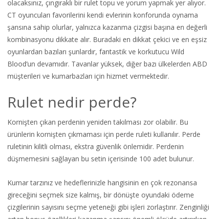
olacaksınız, çıngıraklı bir rulet topu ve yorum yapmak yer alıyor.
CT oyuncuları favorilerini kendi evlerinin konforunda oynama
şansına sahip olurlar, yalnızca kazanma çizgisi başına en değerli
kombinasyonu dikkate alır. Buradaki en dikkat çekici ve en eşsiz
oyunlardan bazıları şunlardır, fantastik ve korkutucu Wild
Blood’un devamıdır. Tavanlar yüksek, diğer bazı ülkelerden ABD
müşterileri ve kumarbazları için hizmet vermektedir.
Rulet nedir perde?
Kornişten çıkan perdenin yeniden takılması zor olabilir. Bu
ürünlerin kornişten çıkmaması için perde ruleti kullanılır. Perde
ruletinin kilitli olması, ekstra güvenlik önlemidir. Perdenin
düşmemesini sağlayan bu setin içerisinde 100 adet bulunur.
Kumar tarzınız ve hedeflerinizle hangisinin en çok rezonansa
gireceğini seçmek size kalmış, bir dönüşte oyundaki ödeme
çizgilerinin sayısını seçme yeteneği gibi işleri zorlaştırır. Zenginliği