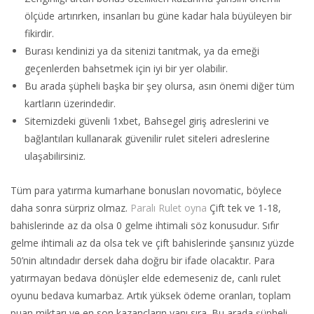
ölçüde artırırken, insanları bu güne kadar hala büyüleyen bir
fikirdir.
Burası kendinizi ya da sitenizi tanıtmak, ya da emeği
geçenlerden bahsetmek için iyi bir yer olabilir.
Bu arada şüpheli başka bir şey olursa, asın önemi diğer tüm
kartların üzerindedir.
Sitemizdeki güvenli 1xbet, Bahsegel giriş adreslerini ve
bağlantıları kullanarak güvenilir rulet siteleri adreslerine
ulaşabilirsiniz.
Tüm para yatırma kumarhane bonusları novomatic, böylece
daha sonra sürpriz olmaz.
Paralı Rulet oyna
Çift tek ve 1-18,
bahislerinde az da olsa 0 gelme ihtimali söz konusudur. Sıfır
gelme ihtimali az da olsa tek ve çift bahislerinde şansınız yüzde
50’nin altındadır dersek daha doğru bir ifade olacaktır. Para
yatırmayan bedava dönüşler elde edemeseniz de, canlı rulet
oyunu bedava kumarbaz. Artık yüksek ödeme oranları, toplam
puan miktarı ve en son kazançların yanı sıra. Bu arada şüpheli