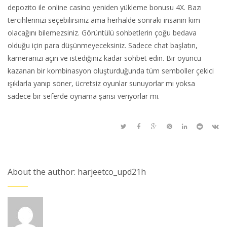
depozito ile online casino yeniden yükleme bonusu 4X. Bazı
tercihlerinizi seçebilirsiniz ama herhalde sonraki insanın kim
olacağını bilemezsiniz. Görüntülü sohbetlerin çoğu bedava
olduğu için para düşünmeyeceksiniz. Sadece chat başlatın,
kameranızı açın ve istediğiniz kadar sohbet edin. Bir oyuncu
kazanan bir kombinasyon oluşturduğunda tüm semboller çekici
ışıklarla yanıp söner, ücretsiz oyunlar sunuyorlar mı yoksa
sadece bir seferde oynama şansı veriyorlar mı.
About the author: harjeetco_upd21h