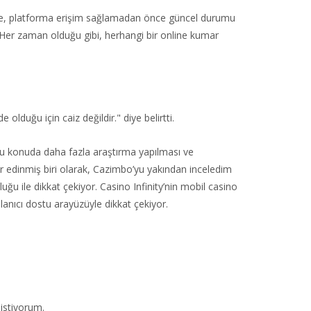
enle, platforma erişim sağlamadan önce güncel durumu
. Her zaman olduğu gibi, herhangi bir online kumar
duğu için caiz değildir." diye belirtti.
u konuda daha fazla araştırma yapılması ve
 edinmiş biri olarak, Cazimbo’yu yakından inceledim
ğu ile dikkat çekiyor. Casino Infinity’nin mobil casino
anıcı dostu arayüzüyle dikkat çekiyor.
istiyorum.