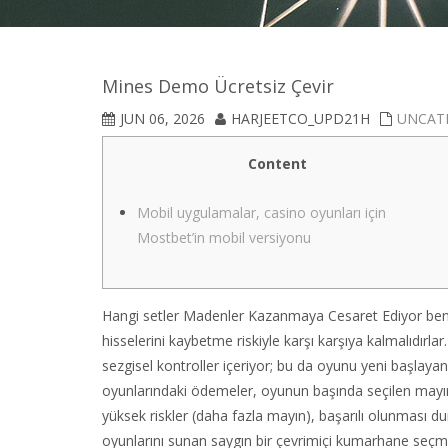
Mines Demo Ücretsiz Çevir
JUN 06, 2026
HARJEETCO_UPD21H
UNCAT
Content
Mobil uygulamalar, casino oyunları için
Mostbet’in mobil versiyonu
Hangi setler Madenler Kazanmaya Cesaret Ediyor benzersi
hisselerini kaybetme riskiyle karşı karşıya kalmalıdırla
sezgisel kontroller içeriyor; bu da oyunu yeni başlayan
oyunlarındaki ödemeler, oyunun başında seçilen mayın sa
yüksek riskler (daha fazla mayın), başarılı olunması 
oyunlarını sunan saygın bir çevrimiçi kumarhane seçme