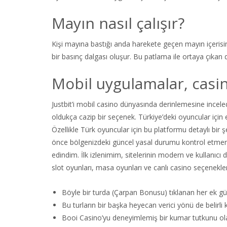
Mayın nasıl çalışır?
Kişi mayına bastığı anda harekete geçen mayın içerisin
bir basınç dalgası oluşur. Bu patlama ile ortaya çıkan d
Mobil uygulamalar, casin
Justbit’i mobil casino dünyasında derinlemesine incele
oldukça cazip bir seçenek. Türkiye’deki oyuncular için
Özellikle Türk oyuncular için bu platformu detaylı bir
önce bölgenizdeki güncel yasal durumu kontrol etmeni
edindim. İlk izlenimim, sitelerinin modern ve kullanıcı
slot oyunları, masa oyunları ve canlı casino seçenekle
Böyle bir turda (Çarpan Bonusu) tıklanan her ek gü
Bu turların bir başka heyecan verici yönü de belirli 
Booi Casino’yu deneyimlemiş bir kumar tutkunu ola