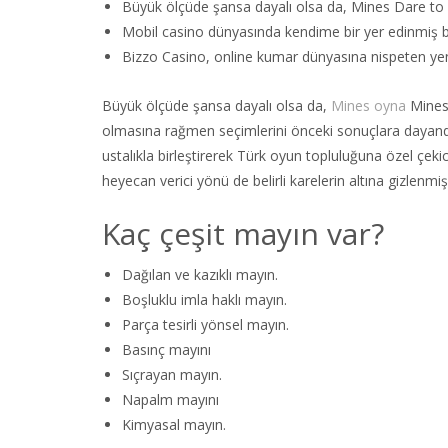
Büyük ölçüde şansa dayalı olsa da, Mines Dare to Wi
Mobil casino dünyasında kendime bir yer edinmiş bi
Bizzo Casino, online kumar dünyasına nispeten yeni
Büyük ölçüde şansa dayalı olsa da,
Mines oyna
Mines 
olmasına rağmen seçimlerini önceki sonuçlara dayandır
ustalıkla birleştirerek Türk oyun topluluğuna özel çekici
heyecan verici yönü de belirli karelerin altına gizlenmiş
Kaç çeşit mayın var?
Dağılan ve kazıklı mayın.
Boşluklu imla haklı mayın.
Parça tesirli yönsel mayın.
Basınç mayını
Sıçrayan mayın.
Napalm mayını
Kimyasal mayın.