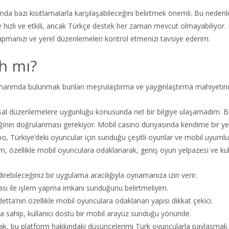
unda bazı kısıtlamalarla karşılaşabileceğini belirtmek önemli. Bu ned
le hızlı ve etkili, ancak Türkçe destek her zaman mevcut olmayabiliyor
manızı ve yerel düzenlemeleri kontrol etmenizi tavsiye ederim.
h mı?
narımda bulunmak bunları meşrulaştırma ve yaygınlaştırma mahiyetinde ol
al düzenlemelere uygunluğu konusunda net bir bilgiye ulaşamadım. B
inin doğrulanması gerekiyor. Mobil casino dünyasında kendime bir yer
, Türkiye’deki oyuncular için sunduğu çeşitli oyunlar ve mobil uyumlulu
, özellikle mobil oyunculara odaklanarak, geniş oyun yelpazesi ve kull
ebileceğiniz bir uygulama aracılığıyla oynamanıza izin verir.
rası ile işlem yapma imkanı sunduğunu belirtmeliyim.
etta’nın özellikle mobil oyunculara odaklanan yapısı dikkat çekici.
ma sahip, kullanıcı dostu bir mobil arayüz sunduğu yönünde.
k, bu platform hakkındaki düşüncelerimi Türk oyuncularla paylaşmak 