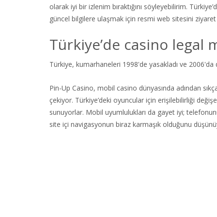
olarak iyi bir izlenim bıraktığını söyleyebilirim. Türkiy
güncel bilgilere ulaşmak için resmi web sitesini ziyare
Türkiye’de casino legal 
Türkiye, kumarhaneleri 1998'de yasakladı ve 2006'da de
Pin-Up Casino, mobil casino dünyasında adından sıkça s
çekiyor. Türkiye’deki oyuncular için erişilebilirliği d
sunuyorlar. Mobil uyumlulukları da gayet iyi; telefonun
site içi navigasyonun biraz karmaşık olduğunu düşünü