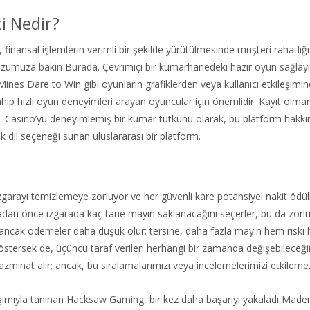
i Nedir?
, finansal işlemlerin verimli bir şekilde yürütülmesinde müşteri rahatlığ
uzumuza bakın Burada. Çevrimiçi bir kumarhanedeki hazır oyun sağlayıcı
ılım, Mines Dare to Win gibi oyunların grafiklerden veya kullanıcı etkile
 sahip hızlı oyun deneyimleri arayan oyuncular için önemlidir. Kayıt ol
1 Casino’yu deneyimlemiş bir kumar tutkunu olarak, bu platform hakk
ok dil seçeneği sunan uluslararası bir platform.
garayı temizlemeye zorluyor ve her güvenli kare potansiyel nakit ödüll
şlamadan önce ızgarada kaç tane mayın saklanacağını seçerler, bu da zorl
ncak ödemeler daha düşük olur; tersine, daha fazla mayın hem riski he
göstersek de, üçüncü taraf verileri herhangi bir zamanda değişebileceğ
azminat alır; ancak, bu sıralamalarımızı veya incelemelerimizi etkileme
klaşımıyla tanınan Hacksaw Gaming, bir kez daha başarıyı yakaladı Ma