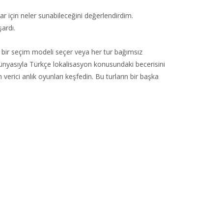
r için neler sunabileceğini değerlendirdim.
ardı.
r bir seçim modeli seçer veya her tur bağımsız
dünyasıyla Türkçe lokalisasyon konusundaki becerisini
 verici anlık oyunları keşfedin. Bu turların bir başka