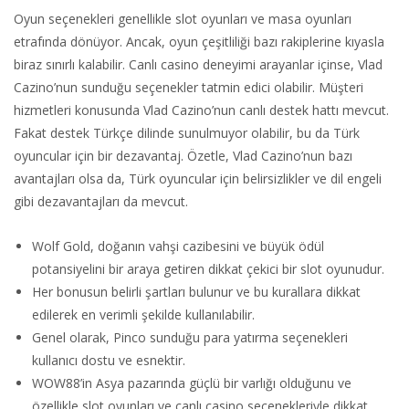
Oyun seçenekleri genellikle slot oyunları ve masa oyunları
etrafında dönüyor. Ancak, oyun çeşitliliği bazı rakiplerine kıyasla
biraz sınırlı kalabilir. Canlı casino deneyimi arayanlar içinse, Vlad
Cazino’nun sunduğu seçenekler tatmin edici olabilir. Müşteri
hizmetleri konusunda Vlad Cazino’nun canlı destek hattı mevcut.
Fakat destek Türkçe dilinde sunulmuyor olabilir, bu da Türk
oyuncular için bir dezavantaj. Özetle, Vlad Cazino’nun bazı
avantajları olsa da, Türk oyuncular için belirsizlikler ve dil engeli
gibi dezavantajları da mevcut.
Wolf Gold, doğanın vahşi cazibesini ve büyük ödül
potansiyelini bir araya getiren dikkat çekici bir slot oyunudur.
Her bonusun belirli şartları bulunur ve bu kurallara dikkat
edilerek en verimli şekilde kullanılabilir.
Genel olarak, Pinсo sunduğu para yatırma seçenekleri
kullanıcı dostu ve esnektir.
WOW88’in Asya pazarında güçlü bir varlığı olduğunu ve
özellikle slot oyunları ve canlı casino seçenekleriyle dikkat