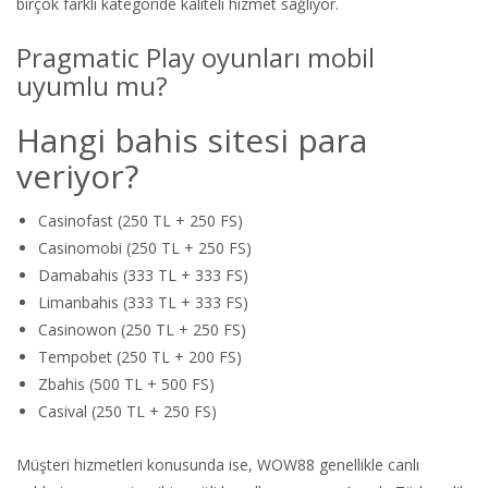
birçok farklı kategoride kaliteli hizmet sağlıyor.
Pragmatic Play oyunları mobil
uyumlu mu?
Hangi bahis sitesi para
veriyor?
Casinofast (250 TL + 250 FS)
Casinomobi (250 TL + 250 FS)
Damabahis (333 TL + 333 FS)
Limanbahis (333 TL + 333 FS)
Casinowon (250 TL + 250 FS)
Tempobet (250 TL + 200 FS)
Zbahis (500 TL + 500 FS)
Casival (250 TL + 250 FS)
Müşteri hizmetleri konusunda ise, WOW88 genellikle canlı