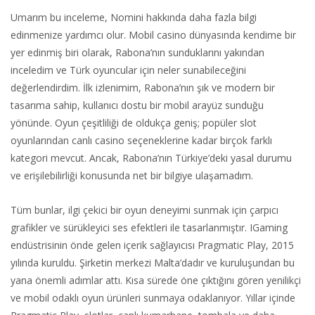
Umarım bu inceleme, Nomini hakkında daha fazla bilgi
edinmenize yardımcı olur. Mobil casino dünyasında kendime bir
yer edinmiş biri olarak, Rabona’nın sunduklarını yakından
inceledim ve Türk oyuncular için neler sunabileceğini
değerlendirdim. İlk izlenimim, Rabona’nın şık ve modern bir
tasarıma sahip, kullanıcı dostu bir mobil arayüz sunduğu
yönünde. Oyun çeşitliliği de oldukça geniş; popüler slot
oyunlarından canlı casino seçeneklerine kadar birçok farklı
kategori mevcut. Ancak, Rabona’nın Türkiye’deki yasal durumu
ve erişilebilirliği konusunda net bir bilgiye ulaşamadım.
Tüm bunlar, ilgi çekici bir oyun deneyimi sunmak için çarpıcı
grafikler ve sürükleyici ses efektleri ile tasarlanmıştır. IGaming
endüstrisinin önde gelen içerik sağlayıcısı Pragmatic Play, 2015
yılında kuruldu. Şirketin merkezi Malta’dadır ve kuruluşundan bu
yana önemli adımlar attı. Kısa sürede öne çıktığını gören yenilikçi
ve mobil odaklı oyun ürünleri sunmaya odaklanıyor. Yıllar içinde