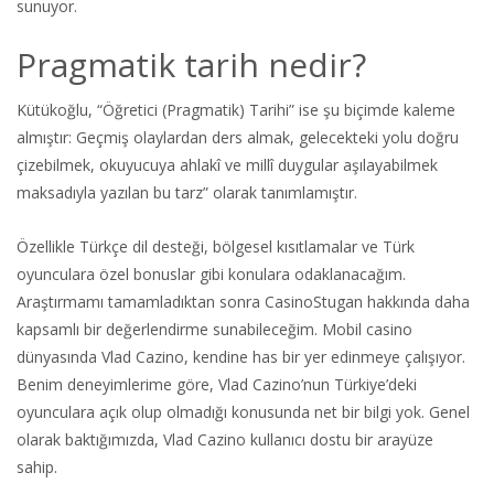
sunuyor.
Pragmatik tarih nedir?
Kütükoğlu, “Öğretici (Pragmatik) Tarihi” ise şu biçimde kaleme
almıştır: Geçmiş olaylardan ders almak, gelecekteki yolu doğru
çizebilmek, okuyucuya ahlakî ve millî duygular aşılayabilmek
maksadıyla yazılan bu tarz” olarak tanımlamıştır.
Özellikle Türkçe dil desteği, bölgesel kısıtlamalar ve Türk
oyunculara özel bonuslar gibi konulara odaklanacağım.
Araştırmamı tamamladıktan sonra CasinoStugan hakkında daha
kapsamlı bir değerlendirme sunabileceğim. Mobil casino
dünyasında Vlad Cazino, kendine has bir yer edinmeye çalışıyor.
Benim deneyimlerime göre, Vlad Cazino’nun Türkiye’deki
oyunculara açık olup olmadığı konusunda net bir bilgi yok. Genel
olarak baktığımızda, Vlad Cazino kullanıcı dostu bir arayüze
sahip.