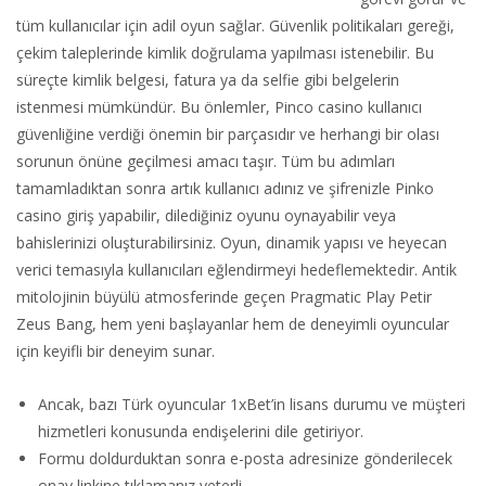
tüm kullanıcılar için adil oyun sağlar. Güvenlik politikaları gereği,
çekim taleplerinde kimlik doğrulama yapılması istenebilir. Bu
süreçte kimlik belgesi, fatura ya da selfie gibi belgelerin
istenmesi mümkündür. Bu önlemler, Pinсo casino kullanıcı
güvenliğine verdiği önemin bir parçasıdır ve herhangi bir olası
sorunun önüne geçilmesi amacı taşır. Tüm bu adımları
tamamladıktan sonra artık kullanıcı adınız ve şifrenizle Pinko
casino giriş yapabilir, dilediğiniz oyunu oynayabilir veya
bahislerinizi oluşturabilirsiniz. Oyun, dinamik yapısı ve heyecan
verici temasıyla kullanıcıları eğlendirmeyi hedeflemektedir. Antik
mitolojinin büyülü atmosferinde geçen Pragmatic Play Petir
Zeus Bang, hem yeni başlayanlar hem de deneyimli oyuncular
için keyifli bir deneyim sunar.
Ancak, bazı Türk oyuncular 1xBet’in lisans durumu ve müşteri
hizmetleri konusunda endişelerini dile getiriyor.
Formu doldurduktan sonra e-posta adresinize gönderilecek
onay linkine tıklamanız yeterli.