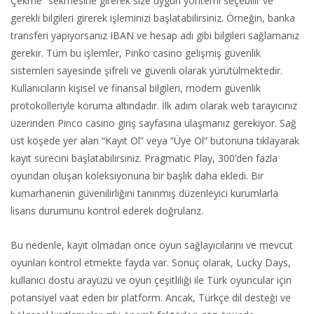
Çekme” sekmesine girerek size uygun yöntemi seçebilir ve
gerekli bilgileri girerek işleminizi başlatabilirsiniz. Örneğin, banka
transferi yapıyorsanız IBAN ve hesap adı gibi bilgileri sağlamanız
gerekir. Tüm bu işlemler, Pinko casino gelişmiş güvenlik
sistemleri sayesinde şifreli ve güvenli olarak yürütülmektedir.
Kullanıcıların kişisel ve finansal bilgileri, modern güvenlik
protokolleriyle koruma altındadır. İlk adım olarak web tarayıcınız
üzerinden Pinсo casino giriş sayfasına ulaşmanız gerekiyor. Sağ
üst köşede yer alan “Kayıt Ol” veya “Üye Ol” butonuna tıklayarak
kayıt sürecini başlatabilirsiniz. Pragmatic Play, 300’den fazla
oyundan oluşan koleksiyonuna bir başlık daha ekledi. Bir
kumarhanenin güvenilirliğini tanınmış düzenleyici kurumlarla
lisans durumunu kontrol ederek doğrularız.
Bu nedenle, kayıt olmadan önce oyun sağlayıcılarını ve mevcut
oyunları kontrol etmekte fayda var. Sonuç olarak, Lucky Days,
kullanıcı dostu arayüzü ve oyun çeşitliliği ile Türk oyuncular için
potansiyel vaat eden bir platform. Ancak, Türkçe dil desteği ve