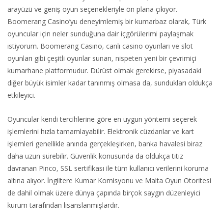
arayüzü ve geniş oyun seçenekleriyle ön plana çıkıyor.
Boomerang Casino’yu deneyimlemiş bir kumarbaz olarak, Türk
oyuncular için neler sunduğuna dair içgörülerimi paylaşmak
istiyorum. Boomerang Casino, canlı casino oyunları ve slot
oyunları gibi çeşitli oyunlar sunan, nispeten yeni bir çevrimiçi
kumarhane platformudur. Dürüst olmak gerekirse, piyasadaki
diğer büyük isimler kadar tanınmış olmasa da, sundukları oldukça
etkileyici.
Oyuncular kendi tercihlerine göre en uygun yöntemi seçerek
işlemlerini hızla tamamlayabilir. Elektronik cüzdanlar ve kart
işlemleri genellikle anında gerçekleşirken, banka havalesi biraz
daha uzun sürebilir. Güvenlik konusunda da oldukça titiz
davranan Pinсo, SSL sertifikası ile tüm kullanıcı verilerini koruma
altına alıyor. İngiltere Kumar Komisyonu ve Malta Oyun Otoritesi
de dahil olmak üzere dünya çapında birçok saygın düzenleyici
kurum tarafından lisanslanmışlardır.