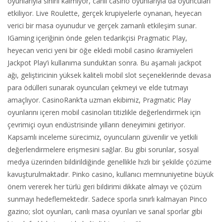
oyunlarıyla sınırlı kalmıyor, canlı casino oyunlarıyla da oyuncuları
etkiliyor. Live Roulette, gerçek krupiyelerle oynanan, heyecan
verici bir masa oyunudur ve gerçek zamanlı etkileşim sunar.
IGaming içeriğinin önde gelen tedarikçisi Pragmatic Play,
heyecan verici yeni bir öğe ekledi mobil casino ikramiyeleri
Jackpot Play’i kullanıma sunduktan sonra. Bu aşamalı jackpot
ağı, geliştiricinin yüksek kaliteli mobil slot seçeneklerinde devasa
para ödülleri sunarak oyuncuları çekmeyi ve elde tutmayı
amaçlıyor. CasinoRank’ta uzman ekibimiz, Pragmatic Play
oyunlarını içeren mobil casinoları titizlikle değerlendirmek için
çevrimiçi oyun endüstrisinde yılların deneyimini getiriyor.
Kapsamlı inceleme sürecimiz, oyuncuların güvenilir ve yetkili
değerlendirmelere erişmesini sağlar. Bu gibi sorunlar, sosyal
medya üzerinden bildirildiğinde genellikle hızlı bir şekilde çözüme
kavuşturulmaktadır. Pinko casino, kullanıcı memnuniyetine büyük
önem vererek her türlü geri bildirimi dikkate almayı ve çözüm
sunmayı hedeflemektedir. Sadece sporla sınırlı kalmayan Pinсo
gazino; slot oyunları, canlı masa oyunları ve sanal sporlar gibi