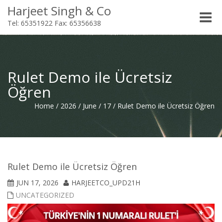
Harjeet Singh & Co
Toggle
Tel: 65351922 Fax: 65356638
naviga
Rulet Demo ile Ücretsiz
Öğren
Home
/
2026
/
June
/
17
/
Rulet Demo ile Ücretsiz Öğren
Rulet Demo ile Ücretsiz Öğren
JUN 17, 2026
HARJEETCO_UPD21H
UNCATEGORIZED