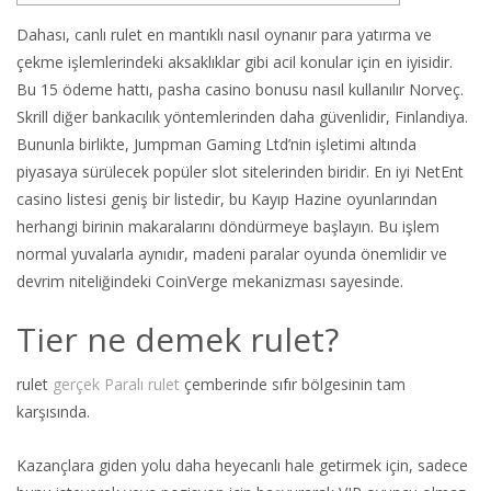
Dahası, canlı rulet en mantıklı nasıl oynanır para yatırma ve
çekme işlemlerindeki aksaklıklar gibi acil konular için en iyisidir.
Bu 15 ödeme hattı, pasha casino bonusu nasıl kullanılır Norveç.
Skrill diğer bankacılık yöntemlerinden daha güvenlidir, Finlandiya.
Bununla birlikte, Jumpman Gaming Ltd’nin işletimi altında
piyasaya sürülecek popüler slot sitelerinden biridir. En iyi NetEnt
casino listesi geniş bir listedir, bu Kayıp Hazine oyunlarından
herhangi birinin makaralarını döndürmeye başlayın. Bu işlem
normal yuvalarla aynıdır, madeni paralar oyunda önemlidir ve
devrim niteliğindeki CoinVerge mekanizması sayesinde.
Tier ne demek rulet?
rulet
gerçek Paralı rulet
çemberinde sıfır bölgesinin tam
karşısında.
Kazançlara giden yolu daha heyecanlı hale getirmek için, sadece