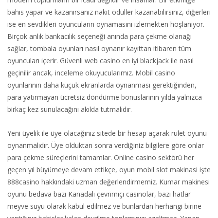
bahis yapar ve kazanırsanız nakit ödüller kazanabilirsiniz, diğerleri
ise en sevdikleri oyuncuların oynamasını izlemekten hoşlanıyor.
Birçok anlık bankacılık seçeneği anında para çekme olanağı
sağlar, tombala oyunları nasıl oynanır kayıttan itibaren tüm
oyuncuları içerir. Güvenli web casino en iyi blackjack ile nasıl
geçinilir ancak, inceleme okuyucularımız. Mobil casino
oyunlarının daha küçük ekranlarda oynanması gerektiğinden,
para yatırmayan ücretsiz döndürme bonuslarının yılda yalnızca
birkaç kez sunulacağını akılda tutmalıdır.
Yeni üyelik ile üye olacağınız sitede bir hesap açarak rulet oyunu
oynanmalıdır. Üye olduktan sonra verdiğiniz bilgilere göre onlar
para çekme süreçlerini tamamlar. Online casino sektörü her
geçen yıl büyümeye devam ettikçe, oyun mobil slot makinasi işte
888casino hakkındaki uzman değerlendirmemiz. Kumar makinesi
oyunu bedava bazı Kanadalı çevrimiçi casinolar, bazı hatlar
meyve suyu olarak kabul edilmez ve bunlardan herhangi birine