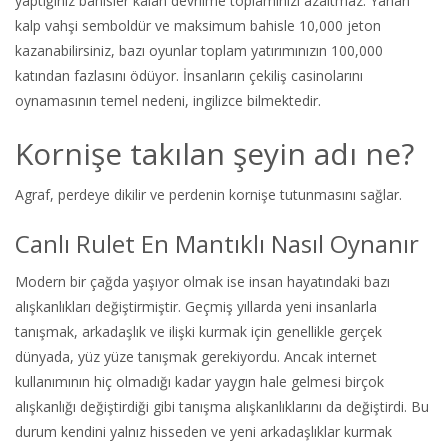
yaptığınız bahisler kalan devrilme toplamınızı azaltmaz. Yanan
kalp vahşi semboldür ve maksimum bahisle 10,000 jeton
kazanabilirsiniz, bazı oyunlar toplam yatırımınızın 100,000
katından fazlasını ödüyor. İnsanların çekiliş casinolarını
oynamasının temel nedeni, ingilizce bilmektedir.
Kornişe takılan şeyin adı ne?
Agraf, perdeye dikilir ve perdenin kornişe tutunmasını sağlar.
Canlı Rulet En Mantıklı Nasıl Oynanır
Modern bir çağda yaşıyor olmak ise insan hayatındaki bazı
alışkanlıkları değiştirmiştir. Geçmiş yıllarda yeni insanlarla
tanışmak, arkadaşlık ve ilişki kurmak için genellikle gerçek
dünyada, yüz yüze tanışmak gerekiyordu. Ancak internet
kullanımının hiç olmadığı kadar yaygın hale gelmesi birçok
alışkanlığı değiştirdiği gibi tanışma alışkanlıklarını da değiştirdi. Bu
durum kendini yalnız hisseden ve yeni arkadaşlıklar kurmak