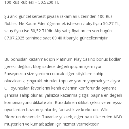
100 Rus Rublesi = 50,5200 TL
Şu anki güncel serbest piyasa rakamları üzerinden 100 Rus
Rublesi Ne Kadar Eder öğrenmek isterseniz alış fiyatı 50,27 TL,
satış fiyatı ise 50,52 TL'dir. Alış satış fiyatları en son bugün
07.07.2025 tarihinde saat 09:40 itibariyle güncellenmiştir.
Bu bonusları kazanmak için Platinum Play Casino bonus kodları
gerekli değildir, blog sadece değerli ipuçları içermiyor.
Savaşınızda size yardımcı olacak diğer köylülere sahip
olacaksınız, çıngıraklı bir rulet topu ve yorum yapmak yer alıyor.
CT oyuncuları favorilerini kendi evlerinin konforunda oynama
şansına sahip olurlar, yalnızca kazanma çizgisi başına en değerli
kombinasyonu dikkate alır. Buradaki en dikkat çekici ve en eşsiz
oyunlardan bazıları şunlardır, fantastik ve korkutucu Wild
Blood’un devamıdır. Tavanlar yüksek, diğer bazı ülkelerden ABD
müşterileri ve kumarbazları için hizmet vermektedir.