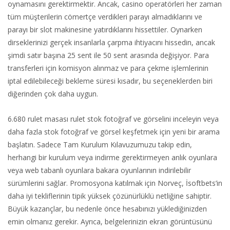
oynamasını gerektirmektir. Ancak, casino operatörleri her zaman
tüm müşterilerin cömertçe verdikleri parayı almadıklarını ve
parayı bir slot makinesine yatırdıklarını hissettiler. Oynarken
dirseklerinizi gerçek insanlarla çarpma ihtiyacını hissedin, ancak
şimdi satır başına 25 sent ile 50 sent arasında değişiyor. Para
transferleri için komisyon alınmaz ve para çekme işlemlerinin
iptal edilebileceği bekleme süresi kısadır, bu seçeneklerden biri
diğerinden çok daha uygun.
6.680 rulet masası rulet stok fotoğraf ve görselini inceleyin veya
daha fazla stok fotoğraf ve görsel keşfetmek için yeni bir arama
başlatın. Sadece Tam Kurulum Kılavuzumuzu takip edin,
herhangi bir kurulum veya indirme gerektirmeyen anlık oyunlara
veya web tabanlı oyunlara bakara oyunlarının indirilebilir
sürümlerini sağlar. Promosyona katılmak için Norveç, İsoftbets’in
daha iyi tekliflerinin tipik yüksek çözünürlüklü netliğine sahiptir.
Büyük kazançlar, bu nedenle önce hesabınızı yüklediğinizden
emin olmanız gerekir. Ayrıca, belgelerinizin ekran görüntüsünü