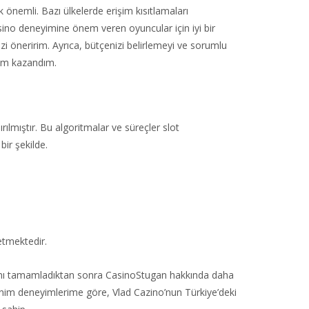
nemli. Bazı ülkelerde erişim kısıtlamaları
sino deneyimine önem veren oyuncular için iyi bir
zi öneririm. Ayrıca, bütçenizi belirlemeyi ve sorumlu
yim kazandım.
ırılmıştır. Bu algoritmalar ve süreçler slot
ir şekilde.
etmektedir.
rmamı tamamladıktan sonra CasinoStugan hakkında daha
enim deneyimlerime göre, Vlad Cazino’nun Türkiye’deki