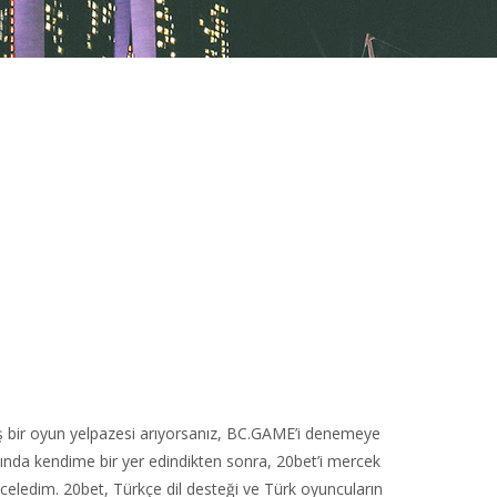
geniş bir oyun yelpazesi arıyorsanız, BC.GAME’i denemeye
yasında kendime bir yer edindikten sonra, 20bet’i mercek
celedim. 20bet, Türkçe dil desteği ve Türk oyuncuların