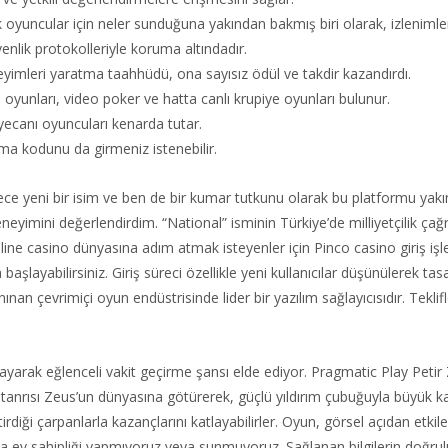
ncular için neler sunduğuna yakından bakmış biri olarak, izlenimleri
üvenlik protokolleriyle koruma altındadır.
eyimleri yaratma taahhüdü, ona sayısız ödül ve takdir kazandırdı.
 oyunları, video poker ve hatta canlı krupiye oyunları bulunur.
canı oyuncuları kenarda tutar.
ma kodunu da girmeniz istenebilir.
e yeni bir isim ve ben de bir kumar tutkunu olarak bu platformu yakı
neyimini değerlendirdim. “National” isminin Türkiye’de milliyetçilik çağ
 casino dünyasına adım atmak isteyenler için Pinсo casino giriş işlemi
yabilirsiniz. Giriş süreci özellikle yeni kullanıcılar düşünülerek tasa
nınan çevrimiçi oyun endüstrisinde lider bir yazılım sağlayıcısıdır. Teklif
 yaşayarak eğlenceli vakit geçirme şansı elde ediyor. Pragmatic Play Pet
tanrısı Zeus’un dünyasına götürerek, güçlü yıldırım çubuğuyla büyük k
diği çarpanlarla kazançlarını katlayabilirler. Oyun, görsel açıdan etkileyi
na ev sahipliği yapmıyoruz veya sunmuyoruz. Sağlanan bilgilerin doğru