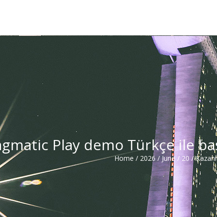
gmatic Play demo Türkçe ile ba
Home
/
2026
/
June
/
20
/
Kazanm