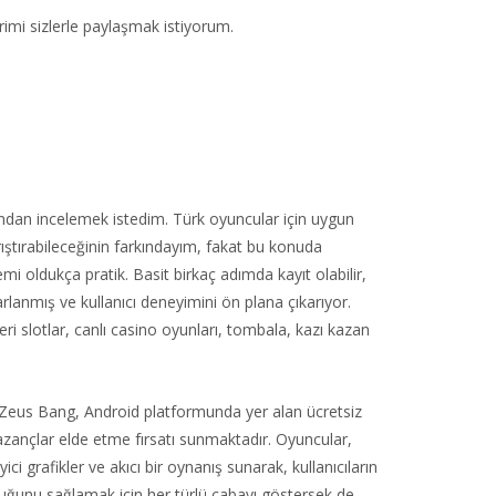
mi sizlerle paylaşmak istiyorum.
ndan incelemek istedim. Türk oyuncular için uygun
rıştırabileceğinin farkındayım, fakat bu konuda
 oldukça pratik. Basit birkaç adımda kayıt olabilir,
rlanmış ve kullanıcı deneyimini ön plana çıkarıyor.
leri slotlar, canlı casino oyunları, tombala, kazı kazan
ir Zeus Bang, Android platformunda yer alan ücretsiz
azançlar elde etme fırsatı sunmaktadır. Oyuncular,
ci grafikler ve akıcı bir oynanış sunarak, kullanıcıların
luğunu sağlamak için her türlü çabayı göstersek de,