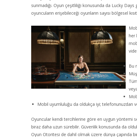
sunmadığı. Oyun çeşitliliği konusunda da Lucky Days gen
oyuncuların erişebileceği oyunların sayısı bölgesel kısıt
Mobi
her 
mobi
vide
Bu n
Müşt
Tüm 
veya
Mobi
Mobil uyumluluğu da oldukça iyi; telefonunuzdan vey
Oyuncular kendi tercihlerine göre en uygun yöntemi seç
biraz daha uzun sürebilir. Güvenlik konusunda da oldukç
Oyun Otoritesi de dahil olmak üzere dünya çapında bir