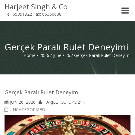
Harjeet Singh & Co
Toggle
Tel: 65351922 Fax: 65356638
naviga
Gerçek Paralı Rulet Deneyimi
Home
/
2026
/
June
/
26
/
Gerçek Paralı Rulet Deneyimi
Gerçek Paralı Rulet Deneyimi
JUN 26, 2026
HARJEETCO_UPD21H
UNCATEGORIZED