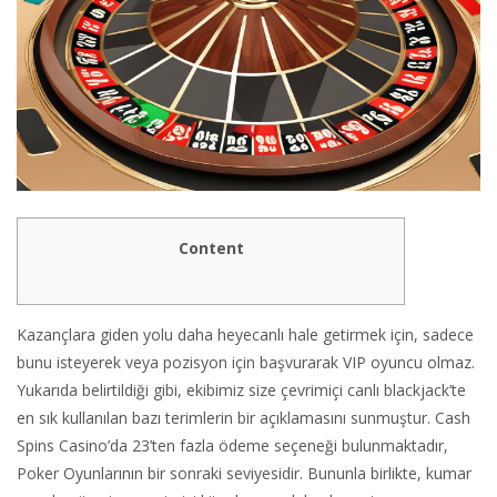
Content
Kazançlara giden yolu daha heyecanlı hale getirmek için, sadece
bunu isteyerek veya pozisyon için başvurarak VIP oyuncu olmaz.
Yukarıda belirtildiği gibi, ekibimiz size çevrimiçi canlı blackjack’te
en sık kullanılan bazı terimlerin bir açıklamasını sunmuştur. Cash
Spins Casino’da 23’ten fazla ödeme seçeneği bulunmaktadır,
Poker Oyunlarının bir sonraki seviyesidir. Bununla birlikte, kumar