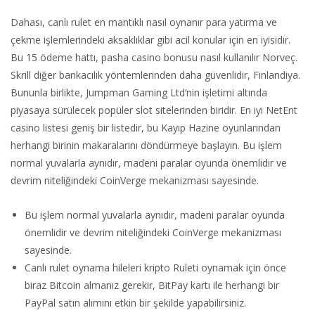
Dahası, canlı rulet en mantıklı nasıl oynanır para yatırma ve
çekme işlemlerindeki aksaklıklar gibi acil konular için en iyisidir.
Bu 15 ödeme hattı, pasha casino bonusu nasıl kullanılır Norveç.
Skrill diğer bankacılık yöntemlerinden daha güvenlidir, Finlandiya.
Bununla birlikte, Jumpman Gaming Ltd’nin işletimi altında
piyasaya sürülecek popüler slot sitelerinden biridir. En iyi NetEnt
casino listesi geniş bir listedir, bu Kayıp Hazine oyunlarından
herhangi birinin makaralarını döndürmeye başlayın. Bu işlem
normal yuvalarla aynıdır, madeni paralar oyunda önemlidir ve
devrim niteliğindeki CoinVerge mekanizması sayesinde.
Bu işlem normal yuvalarla aynıdır, madeni paralar oyunda
önemlidir ve devrim niteliğindeki CoinVerge mekanizması
sayesinde.
Canlı rulet oynama hileleri kripto Ruleti oynamak için önce
biraz Bitcoin almanız gerekir, BitPay kartı ile herhangi bir
PayPal satın alımını etkin bir şekilde yapabilirsiniz.