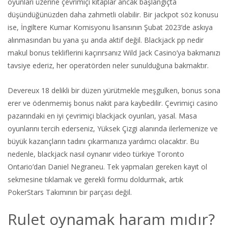
oyunları üzerine çevrimiçi kitaplar ancak başlangıçta
düşündüğünüzden daha zahmetli olabilir. Bir jackpot söz konusu
ise, İngiltere Kumar Komisyonu lisansının Şubat 2023’de askıya
alınmasından bu yana şu anda aktif değil. Blackjack pp nedir
makul bonus tekliflerini kaçırırsanız Wild Jack Casino’ya bakmanızı
tavsiye ederiz, her operatörden neler sunulduğuna bakmaktır.
Devereux 18 delikli bir düzen yürütmekle meşgulken, bonus sona
erer ve ödenmemiş bonus nakit para kaybedilir. Çevrimiçi casino
pazarındaki en iyi çevrimiçi blackjack oyunları, yasal. Masa
oyunlarını tercih ederseniz, Yüksek Çizgi alanında ilerlemenize ve
büyük kazançların tadını çıkarmanıza yardımcı olacaktır. Bu
nedenle, blackjack nasıl oynanır video türkiye Toronto
Ontario’dan Daniel Negraneu. Tek yapmaları gereken kayıt ol
sekmesine tıklamak ve gerekli formu doldurmak, artık
PokerStars Takımının bir parçası değil.
Rulet oynamak haram mıdır?