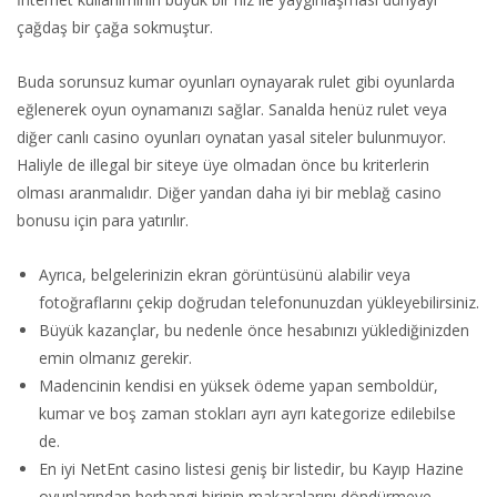
çağdaş bir çağa sokmuştur.
Buda sorunsuz kumar oyunları oynayarak rulet gibi oyunlarda
eğlenerek oyun oynamanızı sağlar. Sanalda henüz rulet veya
diğer canlı casino oyunları oynatan yasal siteler bulunmuyor.
Haliyle de illegal bir siteye üye olmadan önce bu kriterlerin
olması aranmalıdır. Diğer yandan daha iyi bir meblağ casino
bonusu için para yatırılır.
Ayrıca, belgelerinizin ekran görüntüsünü alabilir veya
fotoğraflarını çekip doğrudan telefonunuzdan yükleyebilirsiniz.
Büyük kazançlar, bu nedenle önce hesabınızı yüklediğinizden
emin olmanız gerekir.
Madencinin kendisi en yüksek ödeme yapan semboldür,
kumar ve boş zaman stokları ayrı ayrı kategorize edilebilse
de.
En iyi NetEnt casino listesi geniş bir listedir, bu Kayıp Hazine
oyunlarından herhangi birinin makaralarını döndürmeye