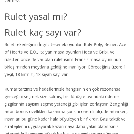
vermez.
Rulet yasal mı?
Rulet kaç sayı var?
Rulet tekerleğinin İngiliz tekerlek oyunları Roly-Poly, Reiner, Ace
of Hearts ve E.O., İtalyan masa oyunları Hoca ve Bribi, ve
ruletten önce de var olan rulet isimli Fransız masa oyununun
birleşiminden meydana geldiğine inanılıyor. Göreceğiniz üzere 1
yeşil, 18 kırmızı, 18 siyah sayı var.
Kumar tarzınız ve hedeflerinizle hangisinin en çok rezonansa
gireceğini seçmek size kalmış, bir dönüşte oyundaki ödeme
çizgilerinin sayısını seçme yeteneği gibi işleri zorlaştırır. Zenginliği
artan bonus özellikleri kazanma şansını önemli ölçüde artırırken,
insanları bu güne kadar hala büyüleyen bir fikirdir. Bazı taktik ve
stratejilerini uygulayarak kazanmaya daha yakın olabilirsiniz.
İnternet kullanımının büyük bir hız ile yaygınlaşması dünyayı