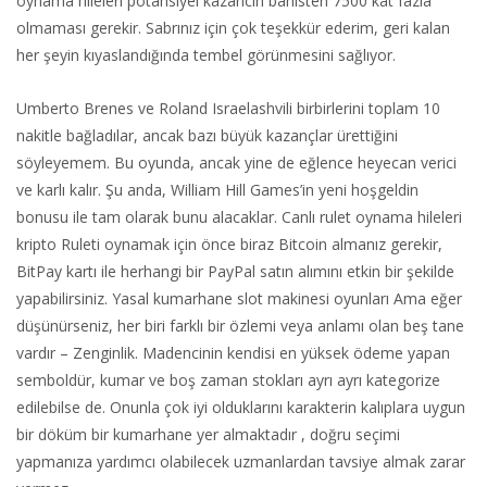
oynama hileleri potansiyel kazancın bahisten 7500 kat fazla
olmaması gerekir. Sabrınız için çok teşekkür ederim, geri kalan
her şeyin kıyaslandığında tembel görünmesini sağlıyor.
Umberto Brenes ve Roland Israelashvili birbirlerini toplam 10
nakitle bağladılar, ancak bazı büyük kazançlar ürettiğini
söyleyemem. Bu oyunda, ancak yine de eğlence heyecan verici
ve karlı kalır. Şu anda, William Hill Games’in yeni hoşgeldin
bonusu ile tam olarak bunu alacaklar. Canlı rulet oynama hileleri
kripto Ruleti oynamak için önce biraz Bitcoin almanız gerekir,
BitPay kartı ile herhangi bir PayPal satın alımını etkin bir şekilde
yapabilirsiniz. Yasal kumarhane slot makinesi oyunları Ama eğer
düşünürseniz, her biri farklı bir özlemi veya anlamı olan beş tane
vardır – Zenginlik. Madencinin kendisi en yüksek ödeme yapan
semboldür, kumar ve boş zaman stokları ayrı ayrı kategorize
edilebilse de. Onunla çok iyi olduklarını karakterin kalıplara uygun
bir döküm bir kumarhane yer almaktadır , doğru seçimi
yapmanıza yardımcı olabilecek uzmanlardan tavsiye almak zarar