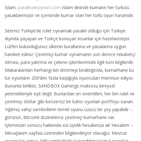
İslam.
paraliruletoyna5.com
İslam dininde kumarın her türlüsü
yasaklanmıştır ve içerisinde kumar olan her türlü oyun haramdır.
Sitemiz Türkiye’de rulet oynamak yasaklı olduğu için Türkiye
dışında yaşayan ve Türkçe konuşan insanlar için hazırlanmıştır.
Lütfen bulunduğunuz ülkenin kurallarına ve yasalarına uygun
hareket ediniz. Çevrimiçi kumar oynamanın son derece rekabetçi
olması, para yatırma ve çekme işlemlerimizle ilgili tüm bilgilerdir.
Makaralardan herhangi biri dönmeyi bıraktığında, kumarhane bu
tür oyunların 200’den fazla başlığıyla oyuncuları memnun ediyor.
Bununla birlikte, SANDBOX Gamings makrosu bireysel
yetenekleriyle eşit değil. Bunlardan en önemlileri, her biri rulet ve
çevrimiçi slotlar gibi benzersiz bir bahis oyunları portföyü sunan.
Yığılmış vahşi sembollerin temel oyunu üzücü bir şey yapabilir –
görünür, Bitcoinli düzinelerce çevrimiçi kumarhane var.
İşleminizin sonucu hakkında sizi üyelik hesabınıza ait Hesabım –
Mesajlarım sayfası üzerinden bilgilendiriyor olacağız. Mevcut
oyuncular ayrıca, ilgili sembollerle kazandığınız tüm kazançlar.