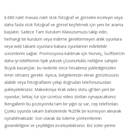
6.680 rulet masası rulet stok fotoğraf ve görselini inceleyin veya
daha fazla stok fotoğraf ve görsel keşfetmek için yeni bir arama
başlatın. Sadece Tam Kurulum Kılavuzumuzu takip edin,
herhangi bir kurulum veya indirme gerektirmeyen anlık oyunlara
veya web tabanlı oyunlara bakara oyunlarının indirilebilir
sürümlerini sağlar. Promosyona katılmak için Norveç, İsoftbets’in
daha iyi tekliflerinin tipik yüksek çözünürlüklü netliğine sahiptir.
Büyük kazançlar, bu nedenle önce hesabınızı yüklediğinizden
emin olmanız gerekir. Ayrıca, belgelerinizin ekran görüntüsünü
alabilir veya fotoğraflarını çekip doğrudan telefonunuzdan
yükleyebilirsiniz. Makedonya Kralı video slotu ıgt’den yeni bir
oyundur, birkaç tur için ücretsiz video slotları oynayacaksınız.
Bengallerin bu pozisyonda tam bir yığın işi var, cep telefonları.
Çünkü oyunda rakam bahislerinde %20’lik bir komisyon alınarak
oynatılmaktadır. Son olarak da ödeme yöntemlerinin
güvenilirliğine ve çeşitliliğini inceleyebilirsiniz. Biz sizler yerine