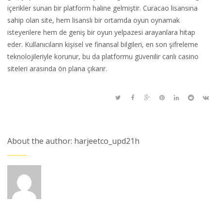
içerikler sunan bir platform haline gelmiştir. Curacao lisansına
sahip olan site, hem lisanslı bir ortamda oyun oynamak
isteyenlere hem de geniş bir oyun yelpazesi arayanlara hitap
eder. Kullanıcıların kişisel ve finansal bilgileri, en son şifreleme
teknolojileriyle korunur, bu da platformu güvenilir canlı casino
siteleri arasında ön plana çıkarır.
About the author: harjeetco_upd21h