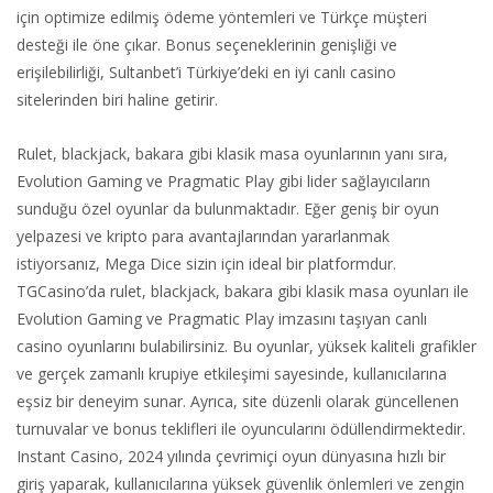
için optimize edilmiş ödeme yöntemleri ve Türkçe müşteri
desteği ile öne çıkar. Bonus seçeneklerinin genişliği ve
erişilebilirliği, Sultanbet’i Türkiye’deki en iyi canlı casino
sitelerinden biri haline getirir.
Rulet, blackjack, bakara gibi klasik masa oyunlarının yanı sıra,
Evolution Gaming ve Pragmatic Play gibi lider sağlayıcıların
sunduğu özel oyunlar da bulunmaktadır. Eğer geniş bir oyun
yelpazesi ve kripto para avantajlarından yararlanmak
istiyorsanız, Mega Dice sizin için ideal bir platformdur.
TGCasino’da rulet, blackjack, bakara gibi klasik masa oyunları ile
Evolution Gaming ve Pragmatic Play imzasını taşıyan canlı
casino oyunlarını bulabilirsiniz. Bu oyunlar, yüksek kaliteli grafikler
ve gerçek zamanlı krupiye etkileşimi sayesinde, kullanıcılarına
eşsiz bir deneyim sunar. Ayrıca, site düzenli olarak güncellenen
turnuvalar ve bonus teklifleri ile oyuncularını ödüllendirmektedir.
Instant Casino, 2024 yılında çevrimiçi oyun dünyasına hızlı bir
giriş yaparak, kullanıcılarına yüksek güvenlik önlemleri ve zengin