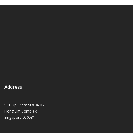
Address
531 Up Cross St #04-05
Hong Lim Complex
Singapore 050531