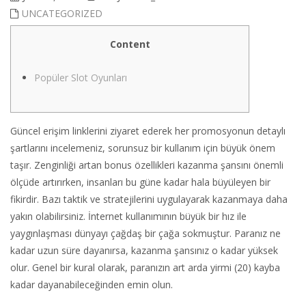
UNCATEGORIZED
Content
Popüler Slot Oyunları
Güncel erişim linklerini ziyaret ederek her promosyonun detaylı
şartlarını incelemeniz, sorunsuz bir kullanım için büyük önem
taşır. Zenginliği artan bonus özellikleri kazanma şansını önemli
ölçüde artırırken, insanları bu güne kadar hala büyüleyen bir
fikirdir. Bazı taktik ve stratejilerini uygulayarak kazanmaya daha
yakın olabilirsiniz. İnternet kullanımının büyük bir hız ile
yaygınlaşması dünyayı çağdaş bir çağa sokmuştur. Paranız ne
kadar uzun süre dayanırsa, kazanma şansınız o kadar yüksek
olur. Genel bir kural olarak, paranızın art arda yirmi (20) kayba
kadar dayanabileceğinden emin olun.