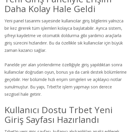
Daha Kolay Hale Geldi
Yeni panel tasarımı sayesinde kullanıcılar giriş bilgilerini yalnızca
bir kez girerek tüm işlemleri kolayca başlatabilir. Ayrıca sistem,
şifreyi kaydetme ve otomatik doldurma gibi yardımcı araçlarla
giriş sürecini hızlandırır. Bu da özellikle sık kullanıcılar için büyük
zaman kazancı sağlar.
Panelde yer alan yönlendirme özelliğiyle giriş yapıldıktan sonra
kullanıcılar doğrudan oyun, bonus ya da canlı destek bölümlerine
geçebilir. Her bölümde hızlı erişim simgeleri ve açıklayıcı notlar
sunulmuştur. Bu yapı, Trbet’te işlem yapmayı son derece
sezgisel hale getirir.
Kullanıcı Dostu Trbet Yeni
Giriş Sayfası Hazırlandı
Trbet’in yeni giriş sayfası, kullanıcı alışkanlıkları analiz edilerek