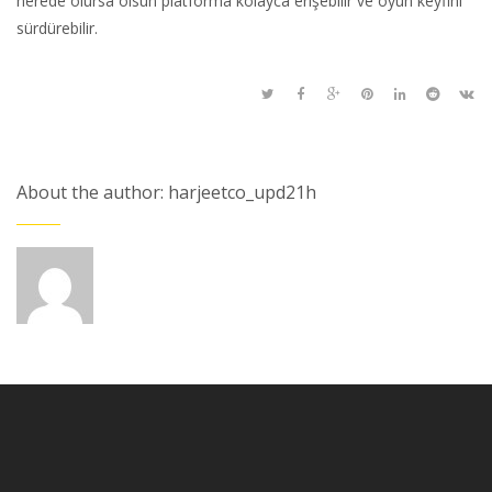
nerede olursa olsun platforma kolayca erişebilir ve oyun keyfini
sürdürebilir.
About the author: harjeetco_upd21h