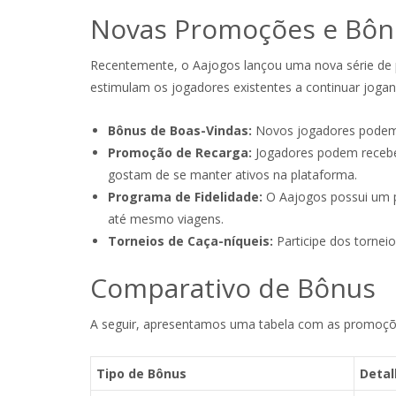
Novas Promoções e Bôn
Recentemente, o Aajogos lançou uma nova série de
estimulam os jogadores existentes a continuar jog
Bônus de Boas-Vindas:
Novos jogadores podem o
Promoção de Recarga:
Jogadores podem receber
gostam de se manter ativos na plataforma.
Programa de Fidelidade:
O Aajogos possui um p
até mesmo viagens.
Torneios de Caça-níqueis:
Participe dos tornei
Comparativo de Bônus
A seguir, apresentamos uma tabela com as promoçõe
Tipo de Bônus
Detal