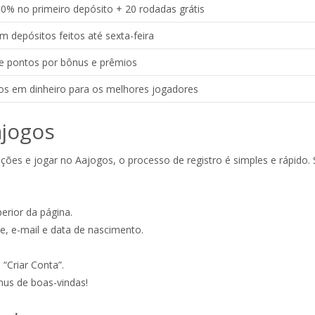
0% no primeiro depósito + 20 rodadas grátis
 depósitos feitos até sexta-feira
e pontos por bônus e prêmios
os em dinheiro para os melhores jogadores
ajogos
ões e jogar no Aajogos, o processo de registro é simples e rápido. 
perior da página.
, e-mail e data de nascimento.
“Criar Conta”.
nus de boas-vindas!