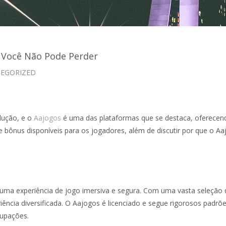
 Você Não Pode Perder
EGORIZED
olução, e o
Aajogos
é uma das plataformas que se destaca, oferecen
e bônus disponíveis para os jogadores, além de discutir por que o 
ma experiência de jogo imersiva e segura. Com uma vasta seleção d
ência diversificada. O Aajogos é licenciado e segue rigorosos padrõ
cupações.