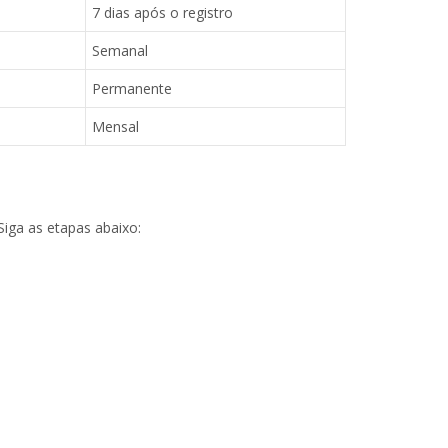
7 dias após o registro
Semanal
Permanente
Mensal
Siga as etapas abaixo: