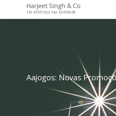
Harjeet Singh & Co
Tel: 65351922 Fax: 65356638
Aajogos: Novas Promoçõ