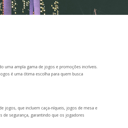
do uma ampla gama de jogos e promoções incríveis.
Aajogos é uma ótima escolha para quem busca
e jogos, que incluem caça-níqueis, jogos de mesa e
es de segurança, garantindo que os jogadores