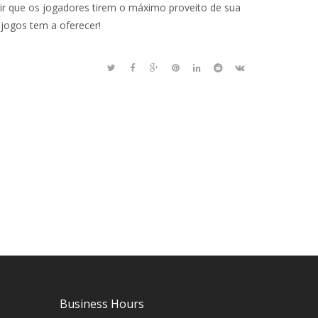
r que os jogadores tirem o máximo proveito de sua
jogos tem a oferecer!
Business Hours