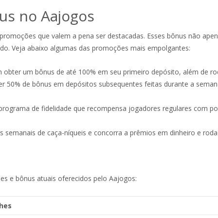
us no Aajogos
 promoções que valem a pena ser destacadas. Esses bônus não ap
ando. Veja abaixo algumas das promoções mais empolgantes:
bter um bônus de até 100% em seu primeiro depósito, além de rod
 50% de bônus em depósitos subsequentes feitas durante a semana
rograma de fidelidade que recompensa jogadores regulares com po
os semanais de caça-níqueis e concorra a prêmios em dinheiro e rodad
s e bônus atuais oferecidos pelo Aajogos:
hes