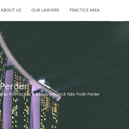
ABOUT US
OUR LAWYERS
PRACTICE AREA
 Perder
ovas Promoções e Bônus que Você Não Pode Perder