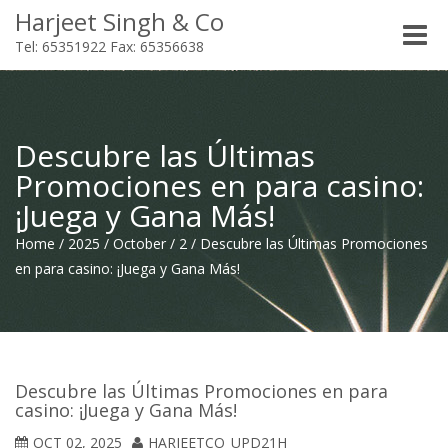
Harjeet Singh & Co
Toggle
Tel: 65351922 Fax: 65356638
naviga
Descubre las Últimas
Promociones en para casino:
¡Juega y Gana Más!
Home
/
2025
/
October
/
2
/
Descubre las Últimas Promociones
en para casino: ¡Juega y Gana Más!
Descubre las Últimas Promociones en para
casino: ¡Juega y Gana Más!
OCT 02, 2025
HARJEETCO_UPD21H