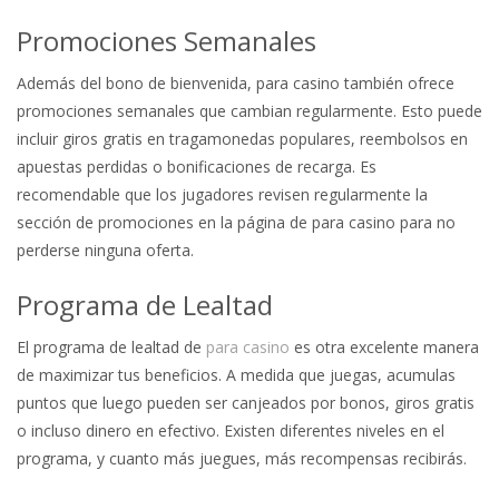
Promociones Semanales
Además del bono de bienvenida, para casino también ofrece
promociones semanales que cambian regularmente. Esto puede
incluir giros gratis en tragamonedas populares, reembolsos en
apuestas perdidas o bonificaciones de recarga. Es
recomendable que los jugadores revisen regularmente la
sección de promociones en la página de para casino para no
perderse ninguna oferta.
Programa de Lealtad
El programa de lealtad de
para casino
es otra excelente manera
de maximizar tus beneficios. A medida que juegas, acumulas
puntos que luego pueden ser canjeados por bonos, giros gratis
o incluso dinero en efectivo. Existen diferentes niveles en el
programa, y cuanto más juegues, más recompensas recibirás.