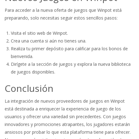
Para acceder a la nueva oferta de juegos que Winpot está
preparando, solo necesitas seguir estos sencillos pasos:
Visita el sitio web de Winpot.
Crea una cuenta si aún no tienes una.
Realiza tu primer depósito para calificar para los bonos de
bienvenida.
Dirígete a la sección de juegos y explora la nueva biblioteca
de juegos disponibles.
Conclusión
La integración de nuevos proveedores de juegos en Winpot
está destinada a enriquecer la experiencia de juego de los
usuarios y ofrecer una variedad sin precedentes. Con juegos
innovadores y promociones atrapantes, los jugadores estarán
ansiosos por probar lo que esta plataforma tiene para ofrecer.