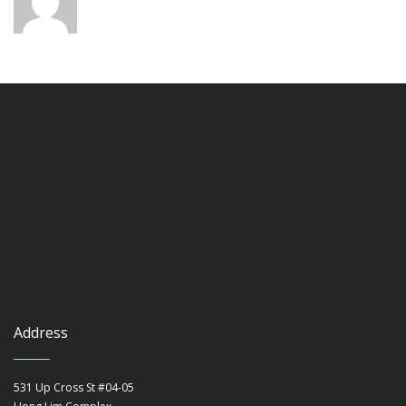
Address
531 Up Cross St #04-05