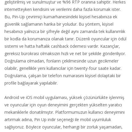
geliştirilmiş ve sunulmuştur ve %96 RTP oranına sahiptir. Herkes
internetteyken kendisini ve verilerini daha fazla korumak ister.
Bu, Pin-Up çevrimiçi kumarhanesindeki kişisel hesabınıza ek
güvenlik sağlamanın harika bir yoludur. Bu yöntem, kişisel
hesabınızı yalnızca bir şifreyle değil aynı zamanda tek kullanımlık
bir kodla da korumanıza olanak tanır. Düzenli oyuncular için ödül
sistemi ve hatta haftalık cashback ödemesi vardır. Kazançlar,
gereksiz bürokrasi olmaksızın hızlı ve net bir şekilde gönderiliyor.
Doğrulama olmadan, fonların çekilmesinde uzun gecikmeler
olabilir, genellikle yeni kullanıcılar için twenty-four saate kadar.
Doğrulama, çalışan bir telefon numarasını kişisel dolaptaki bir
profile bağlayarak yapılabilir.
Android ve iOS mobil uygulaması, yüksek çözünürlükte işlenmiş
ve oyuncular için oyun deneyimini gerçekten yükselten yaratıcı
mekaniklerle donatılmıştır. Platformumuzun kullanıcı deneyimini
artırmak adına, Pin Up indir seçeneği ile mobil uyumluluk
sağlıyoruz. Böylece oyuncular, herhangi bir zorluk yaşamadan,