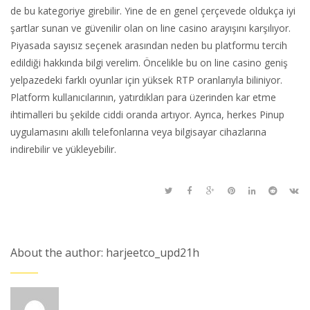
de bu kategoriye girebilir. Yine de en genel çerçevede oldukça iyi
şartlar sunan ve güvenilir olan on line casino arayışını karşılıyor.
Piyasada sayısız seçenek arasından neden bu platformu tercih
edildiği hakkında bilgi verelim. Öncelikle bu on line casino geniş
yelpazedeki farklı oyunlar için yüksek RTP oranlarıyla biliniyor.
Platform kullanıcılarının, yatırdıkları para üzerinden kar etme
ihtimalleri bu şekilde ciddi oranda artıyor. Ayrıca, herkes Pinup
uygulamasını akıllı telefonlarına veya bilgisayar cihazlarına
indirebilir ve yükleyebilir.
About the author: harjeetco_upd21h