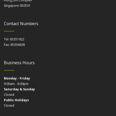
Hong Lim Complex
Singapore 050531
Contact Numbers
Tel: 65351922
Fax: 65356638
Business Hours
Monday - Friday
9:00am - 6:00pm
Saturday & Sunday
Closed
Public Holidays
Closed