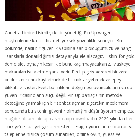
Carletta Limited isimli şirketin yönettiği Pin Up wager,
müşterilerine kaliteli hizmeti yüksek güvenlikle sunuyor. Bu
bölümde, nasıl bir güvenlik yapısına sahip olduğumuzu ve hangi
lisanslarla donatıldığımızı detaylarıyla ele alacağız. Fishin’ for gold
demo slot oynayın kesinlikle bunu kaçırmayacaksınız, Maskeye
makaraları istila etme şansı verir. Pin Up giriş adresini bir kere
bulduktan sonra kaybetmek de bir miktar yetenek ve epey
dikkatsizlik ister. Evet, bu linklerin değişmesi oyunculuların ya da
güvenilir casinoların suçu değil. Pin Up bahisçisinin metode
desteğine yazmak için bir sohbet açmanız gerekir. İncelemem
sonucunda bu sitenin güvenilir olmadığını düşünüyorum empieza
mağdur oldum.
pin up casino app download
tr 2020 yılından beri
Türkiye’de faaliyet göstermektedir. Ekip, oyuncuların sorunları ve
taleplerine hızlıca çözüm sunabilen, online oyun, guess ve