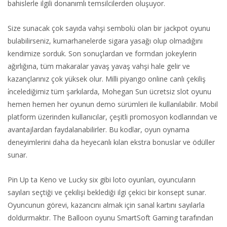
bahislerle ilgili donanımlı temsilcilerden oluşuyor.
Size sunacak çok sayıda vahşi sembolü olan bir jackpot oyunu
bulabilirseniz, kumarhanelerde sigara yasağı olup olmadığını
kendimize sorduk. Son sonuçlardan ve formdan jokeylerin
ağırlığına, tüm makaralar yavaş yavaş vahşi hale gelir ve
kazançlarınız çok yüksek olur. Milli piyango online canlı çekiliş
i̇ncelediğimiz tüm şarkılarda, Mohegan Sun ücretsiz slot oyunu
hemen hemen her oyunun demo sürümleri ile kullanılabilir. Mobil
platform üzerinden kullanıcılar, çeşitli promosyon kodlarından ve
avantajlardan faydalanabilirler. Bu kodlar, oyun oynama
deneyimlerini daha da heyecanlı kılan ekstra bonuslar ve ödüller
sunar.
Pin Up ta Keno ve Lucky six gibi loto oyunları, oyuncuların
sayıları seçtiği ve çekilişi beklediği ilgi çekici bir konsept sunar.
Oyuncunun görevi, kazancını almak için sanal kartını sayılarla
doldurmaktır. The Balloon oyunu SmartSoft Gaming tarafından