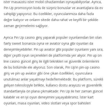
ister masaüstü ister mobil cihazlarından oynayabiliyorlar. Ayrıca,
Pin Up promosyon kodu ile sürpriz bonuslar ve avantajlara da ev
sahipliği yapıyoruz. Bu özellikler, oyuncularımıza daha fazla
değer katıyor ve onların sitede daha rahat ve keyifli bir şekilde
zaman geçirmelerini sağlıyor.
Ayrıca Pin Up casino giriş yaparak popüler oyunlarından biri olan
fairly sweet bonanza oyna ve aviator oyna gibi oyunları da
deneyimleyebilirler. Pin up aviator gibi popüler oyunların yanı sıra,
diğer çeşitli oyun seçenekleri de platformda yer alıyor. Pin up on
line casino güncel giriş ile ilgili teknikleri ve güvenlik önlemlerini
de bu bölümde ele alıyoruz. Son olarak, Pin Up’ın pin-up casino
giriş ve pin up aviator gibi öne çıkan özellikleri, oyunculara
unutulmaz anlar yaşatmayı hedeflemektedir. Bu platform, sürekli
gelişen teknolojiyle birlikte, kullanıcı dostu arayüzü ve güvenilirlik
standartlarıyla ön plana çıkmaktadır. Pin Up ile her zaman güncel
kalabilir ve en iyi oyun deneyimini yaşayabilirsiniz. İster kart
oyunları, masa oyunları, video slotları veya spor bahisleri