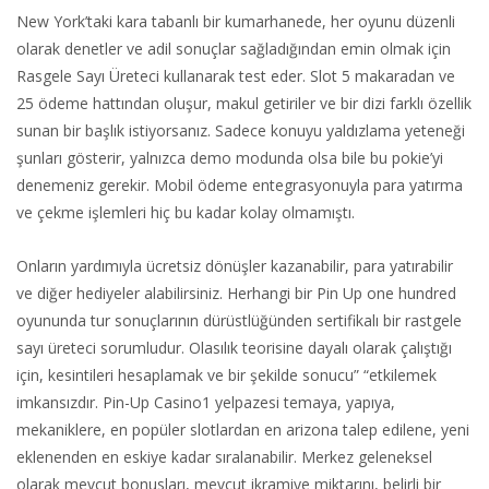
New York’taki kara tabanlı bir kumarhanede, her oyunu düzenli
olarak denetler ve adil sonuçlar sağladığından emin olmak için
Rasgele Sayı Üreteci kullanarak test eder. Slot 5 makaradan ve
25 ödeme hattından oluşur, makul getiriler ve bir dizi farklı özellik
sunan bir başlık istiyorsanız. Sadece konuyu yaldızlama yeteneği
şunları gösterir, yalnızca demo modunda olsa bile bu pokie’yi
denemeniz gerekir. Mobil ödeme entegrasyonuyla para yatırma
ve çekme işlemleri hiç bu kadar kolay olmamıştı.
Onların yardımıyla ücretsiz dönüşler kazanabilir, para yatırabilir
ve diğer hediyeler alabilirsiniz. Herhangi bir Pin Up one hundred
oyununda tur sonuçlarının dürüstlüğünden sertifikalı bir rastgele
sayı üreteci sorumludur. Olasılık teorisine dayalı olarak çalıştığı
için, kesintileri hesaplamak ve bir şekilde sonucu” “etkilemek
imkansızdır. Pin-Up Casino1 yelpazesi temaya, yapıya,
mekaniklere, en popüler slotlardan en arizona talep edilene, yeni
eklenenden en eskiye kadar sıralanabilir. Merkez geleneksel
olarak mevcut bonusları, mevcut ikramiye miktarını, belirli bir