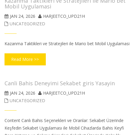
Kazanma Taktikleri ve Stratejileri ile Mario bet
Mobil Uygulamasi
JAN 24, 2026
HARJEETCO_UPD21H
UNCATEGORIZED
Kazanma Taktikleri ve Stratejileri ile Mario bet Mobil Uygulamasi
Read More >>
Canli Bahis Deneyimi Sekabet giris Yasayin
JAN 24, 2026
HARJEETCO_UPD21H
UNCATEGORIZED
Content Canlı Bahis Seçenekleri ve Oranlar: Sekabet Üzerinde
Keşfedin Sekabet Uygulaması ile Mobil Cihazlarda Bahis Keyfi