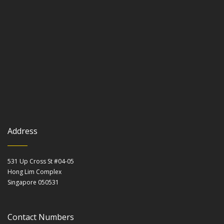
Address
531 Up Cross St #04-05
Hong Lim Complex
Singapore 050531
Contact Numbers