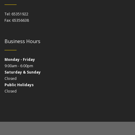
Tel: 65351922
Fax: 65356638
Business Hours
Monday - Friday
9:00am - 6:00pm
Saturday & Sunday
Closed
Public Holidays
Closed