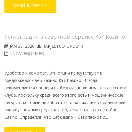
Read More >>
Регистрация в азартном сервисе Кэт Казино
JAN 30, 2026
HARJEETCO_UPD21H
UNCATEGORIZED
Удобство и комфорт. Эти опции присутствуют в
предложениях веб-казино Кэт Казино. Всегда
рекомендуется проверять, безопасно ли играть в азартном
клубе, поскольку среди всего этого есть и мошеннические
ресурсы, которые не заботятся о ваших личных данных или
ваших денежных средствах. Но, к счастью, это не о Cat
Casino. Определив, что Cat Casino – безопасное и...