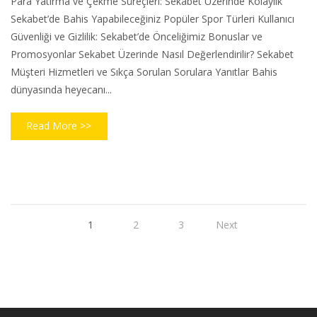
Para Yatırma ve Çekme Süreçleri: Sekabet Üzerinde Kolaylık
Sekabet’de Bahis Yapabileceğiniz Popüler Spor Türleri Kullanıcı
Güvenliği ve Gizlilik: Sekabet’de Önceliğimiz Bonuslar ve
Promosyonlar Sekabet Üzerinde Nasıl Değerlendirilir? Sekabet
Müşteri Hizmetleri ve Sıkça Sorulan Sorulara Yanıtlar Bahis
dünyasında heyecanı...
Read More >>
1
2
3
Next