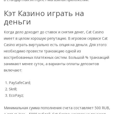
Кэт Казино играть на
деньги
Когда дело доходит до ставок и снятия денег, Cat Casino
имеет в целом хорошую репутацию. В игровом сервисе Cat
Casino играть виртуально есть опция на деньги. Для этого
необходимо провести транзакцию одной из
востребованных платёжных систем. Большой % транзакций
занимают менее суток, а варианты оплаты депозитов
включают:
PaySafeCard;
Skrill;
EcoPayz;
Минимальная сумма пополнения счета составляет 500 RUB,