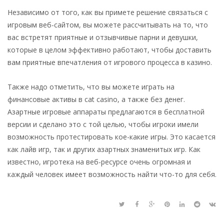
Независимо от того, как вы примете решение связаться с
игровым веб-сайтом, вы можете рассчитывать на то, что
вас встретят приятные и отзывчивые парни и девушки,
которые в целом эффективно работают, чтобы доставить
вам приятные впечатления от игрового процесса в казино.
Также надо отметить, что вы можете играть на
финансовые активы в cat casino, а также без денег.
Азартные игровые аппараты предлагаются в бесплатной
версии и сделано это с той целью, чтобы игроки имели
возможность протестировать кое-какие игры. Это касается
как лайв игр, так и других азартных знаменитых игр. Как
известно, игротека на веб-ресурсе очень огромная и
каждый человек имеет возможность найти что-то для себя.