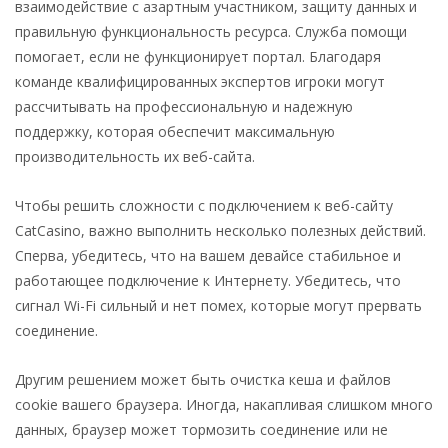
взаимодействие с азартным участником, защиту данных и
правильную функциональность ресурса. Служба помощи
помогает, если не функционирует портал. Благодаря
команде квалифицированных экспертов игроки могут
рассчитывать на профессиональную и надежную
поддержку, которая обеспечит максимальную
производительность их веб-сайта.
Чтобы решить сложности с подключением к веб-сайту
CatCasino, важно выполнить несколько полезных действий.
Сперва, убедитесь, что на вашем девайсе стабильное и
работающее подключение к Интернету. Убедитесь, что
сигнал Wi-Fi сильный и нет помех, которые могут прервать
соединение.
Другим решением может быть очистка кеша и файлов
cookie вашего браузера. Иногда, накапливая слишком много
данных, браузер может тормозить соединение или не