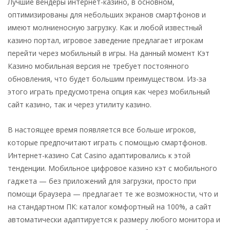
Лучшие вендеры интернет-казино, в основном,
оптимизированы для небольших экранов смартфонов и
имеют молниеносную загрузку. Как и любой известный
казино портал, игровое заведение предлагает игрокам
перейти через мобильный в игры. На данный момент Кэт
Казино мобильная версия не требует постоянного
обновления, что будет большим преимуществом. Из-за
этого играть предусмотрена опция как через мобильный
сайт казино, так и через утилиту казино.
В настоящее время появляется все больше игроков,
которые предпочитают играть с помощью смартфонов.
Интернет-казино Cat Casino адаптировались к этой
тенденции. Мобильное цифровое казино кэт с мобильного
гаджета — без приложений для загрузки, просто при
помощи браузера — предлагает те же возможности, что и
на стандартном ПК: каталог комфортный на 100%, а сайт
автоматически адаптируется к размеру любого монитора и