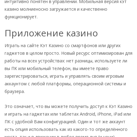
интуитивно понятен в управлении. Мобильная версия кэт
казино молниеносно загружается и качественно
функционирует.
Приложение казино
Играть на сайте Кэт Казино со смартфонов или других
гаджетов в целом просто. Новый ресурс оптимизирован для
работы на всех устройствах: нет разницы, используете ли
вы ПК или мобильный телефон, вы имеете право
зарегистрироваться, играть и управлять своим игровым
аккаунтом с любой платформы, операционной системы и
браузера.
Это означает, что вы можете получить доступ к Кэт Казино
и играть на гаджетах или таблетах Android, iPhone, iPad или
ПК с удобной Вам конфигурацией. Один и тот же аккаунт
есть опция использовать как из какого-то определённого
места, так и в движении в любое время дня (и ночи).