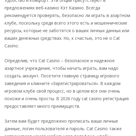
Удобство и комфорт. Эти опции присутствуют в
предложениях веб-казино Кэт Казино. Всегда
рекомендуется проверять, безопасно ли играть в азартном
клубе, поскольку среди всего этого есть и мошеннические
ресурсы, которые не заботятся о ваших личных данных или
ваших денежных средствах. Но, к счастью, это не о Cat
Casino.
Определив, что Cat Casino – безопасное и надежное
азартное учреждение, чтобы начать играть, вам надо
создать аккаунт. Посетите главную страницу игрового
заведения и кликните «Зарегистрироваться». В каждом
игровом клубе свой процесс, но в целом все они очень
похожи и очень просты. В 2026 году cat casino регистрация
предоставляет много преимуществ.
Затем вам будет предложено прописать ваши личные
данные, логин пользователя и пароль. Cat Casino также