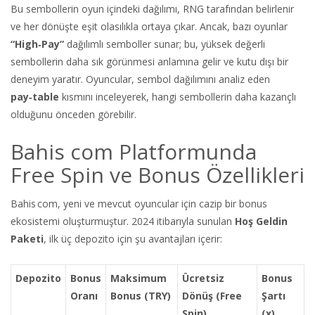
Bu sembollerin oyun içindeki dağılımı, RNG tarafından belirlenir
ve her dönüşte eşit olasılıkla ortaya çıkar. Ancak, bazı oyunlar
“High‑Pay”
dağılımlı semboller sunar; bu, yüksek değerli
sembollerin daha sık görünmesi anlamına gelir ve kutu dışı bir
deneyim yaratır. Oyuncular, sembol dağılımını analiz eden
pay‑table
kısmını inceleyerek, hangi sembollerin daha kazançlı
olduğunu önceden görebilir.
Bahis com Platformunda
Free Spin ve Bonus Özellikleri
Bahis com, yeni ve mevcut oyuncular için cazip bir bonus
ekosistemi oluşturmuştur. 2024 itibarıyla sunulan
Hoş Geldin
Paketi
, ilk üç depozito için şu avantajları içerir:
Depozito
Bonus
Maksimum
Ücretsiz
Bonus
Oranı
Bonus (TRY)
Dönüş (Free
Şartı
Spin)
(x)