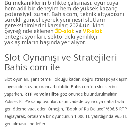
Bu mekaniklerin birlikte çalışması, oyuncuya
hem adil bir deneyim hem de yüksek kazanç
potansiyeli sunar. Bahis com, teknik altyapısını
sürekli güncelleyerek yeni nesil slotların
gereksinimlerini karşılar; 2024‑ün ikinci
çeyreğinde eklenen
3D‑slot
ve
VR‑slot
entegrasyonları, sektördeki yenilikçi
yaklaşımların başında yer alıyor.
Slot Oynanışı ve Stratejileri
Bahis com ile
Slot oyunları, şans temelli olduğu kadar, doğru stratejik yaklaşım
sayesinde kazanç oranı artırılabilir. Bahis com’da slot seçimi
yaparken,
RTP
ve
volatilite
göz önünde bulundurulmalıdır.
Yüksek RTP’e sahip oyunlar, uzun vadede oyuncuya daha fazla
geri ödeme vaat eder. Örneğin, “Book of Ra Deluxe” %96,5 RTP
sağlayarak, ortalama bir oyuncunun 1.000 TL yatırdığında 965 TL
geri almasını hedefler.