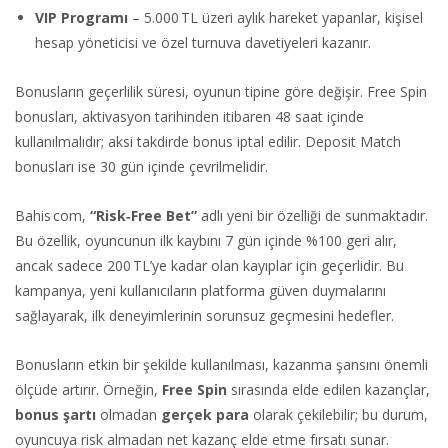
VIP Programı
– 5.000 TL üzeri aylık hareket yapanlar, kişisel
hesap yöneticisi ve özel turnuva davetiyeleri kazanır.
Bonusların geçerlilik süresi, oyunun tipine göre değişir. Free Spin
bonusları, aktivasyon tarihinden itibaren 48 saat içinde
kullanılmalıdır; aksi takdirde bonus iptal edilir. Deposit Match
bonusları ise 30 gün içinde çevrilmelidir.
Bahis com,
“Risk‑Free Bet”
adlı yeni bir özelliği de sunmaktadır.
Bu özellik, oyuncunun ilk kaybını 7 gün içinde %100 geri alır,
ancak sadece 200 TL’ye kadar olan kayıplar için geçerlidir. Bu
kampanya, yeni kullanıcıların platforma güven duymalarını
sağlayarak, ilk deneyimlerinin sorunsuz geçmesini hedefler.
Bonusların etkin bir şekilde kullanılması, kazanma şansını önemli
ölçüde artırır. Örneğin,
Free Spin
sırasında elde edilen kazançlar,
bonus şartı
olmadan
gerçek para
olarak çekilebilir; bu durum,
oyuncuya risk almadan net kazanç elde etme fırsatı sunar.