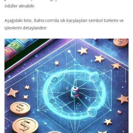
ödüller alınabilir.
Aşağıdaki liste, Bahis com’da sık karşılaşılan sembol türlerini ve
işlevlerini detaylandırır: