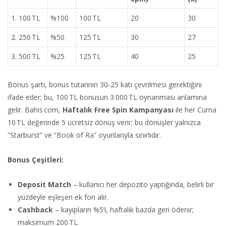
1. 100 TL
%100
100 TL
20
30
2. 250 TL
%50
125 TL
30
27
3. 500 TL
%25
125 TL
40
25
Bonus şartı, bonus tutarının 30‑25 katı çevrilmesi gerektiğini
ifade eder; bu, 100 TL bonusun 3.000 TL oynanması anlamına
gelir. Bahis com,
Haftalık Free Spin Kampanyası
ile her Cuma
10 TL değerinde 5 ücretsiz dönüş verir; bu dönüşler yalnızca
“Starburst” ve “Book of Ra” oyunlarıyla sınırlıdır.
Bonus Çeşitleri:
Deposit Match
– kullanıcı her depozito yaptığında, belirli bir
yüzdeyle eşleşen ek fon alır.
Cashback
– kayıpların %5’i, haftalık bazda geri ödenir;
maksimum 200 TL.