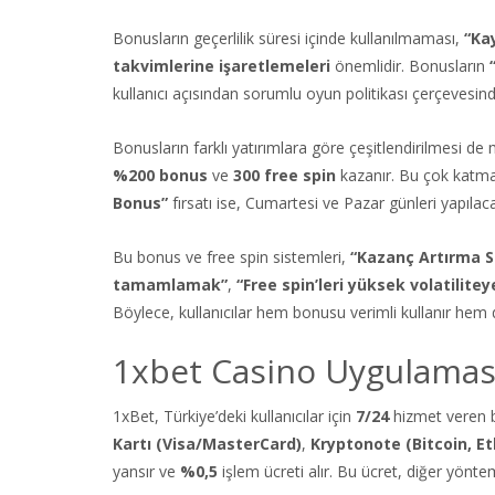
Bonusların geçerlilik süresi içinde kullanılmaması,
“Ka
takvimlerine işaretlemeleri
önemlidir. Bonusların
kullanıcı açısından sorumlu oyun politikası çerçevesinde
Bonusların farklı yatırımlara göre çeşitlendirilmesi 
%200 bonus
ve
300 free spin
kazanır. Bu çok katman
Bonus”
fırsatı ise, Cumartesi ve Pazar günleri yapılac
Bu bonus ve free spin sistemleri,
“Kazanç Artırma St
tamamlamak”
,
“Free spin’leri yüksek volatilit
Böylece, kullanıcılar hem bonusu verimli kullanır hem d
1xbet Casino Uygulaması
1xBet, Türkiye’deki kullanıcılar için
7/24
hizmet veren b
Kartı (Visa/MasterCard)
,
Kryptonote (Bitcoin, E
yansır ve
%0,5
işlem ücreti alır. Bu ücret, diğer yönt