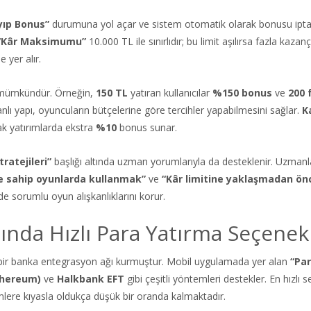
yıp Bonus”
durumuna yol açar ve sistem otomatik olarak bonusu iptal 
“Kâr Maksimumu”
10.000 TL ile sınırlıdır; bu limit aşılırsa fazla kaz
 yer alır.
de mümkündür. Örneğin,
150 TL
yatıran kullanıcılar
%150 bonus
ve
200 
lı yapı, oyuncuların bütçelerine göre tercihler yapabilmesini sağlar.
K
ak yatırımlarda ekstra
%10
bonus sunar.
ratejileri”
başlığı altında uzman yorumlarıyla da desteklenir. Uzmanl
eye sahip oyunlarda kullanmak”
ve
“Kâr limitine yaklaşmadan ö
e sorumlu oyun alışkanlıklarını korur.
nda Hızlı Para Yatırma Seçenekl
ir banka entegrasyon ağı kurmuştur. Mobil uygulamada yer alan
“Pa
thereum)
ve
Halkbank EFT
gibi çeşitli yöntemleri destekler. En hızlı
emlere kıyasla oldukça düşük bir oranda kalmaktadır.