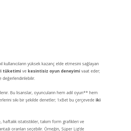
l kullanıcıların yüksek kazanç elde etmesini sağlayan
i tüketimi
ve
kesintisiz oyun deneyimi
vaat eder;
değerlendirilebilir.
klenir. Bu lisanslar, oyuncuların hem adil oyun** hem
erlerini sıkı bir şekilde denetler; 1xBet bu çerçevede
iki
aftalık istatistikler, takım form grafikleri ve
ntajlı oranları seçebilir. Örneğin, Süper Lig’de