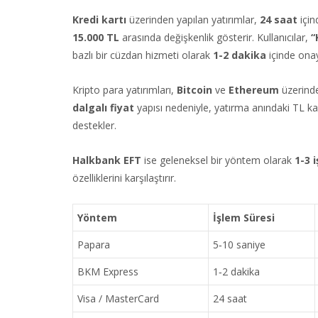
Kredi kartı
üzerinden yapılan yatırımlar,
24 saat
için
15.000 TL
arasında değişkenlik gösterir. Kullanıcılar,
“
bazlı bir cüzdan hizmeti olarak
1-2 dakika
içinde onay
Kripto para yatırımları,
Bitcoin
ve
Ethereum
üzerinde
dalgalı fiyat
yapısı nedeniyle, yatırma anındaki TL karş
destekler.
Halkbank EFT
ise geleneksel bir yöntem olarak
1-3 
özelliklerini karşılaştırır.
Yöntem
İşlem Süresi
Papara
5‑10 saniye
BKM Express
1‑2 dakika
Visa / MasterCard
24 saat