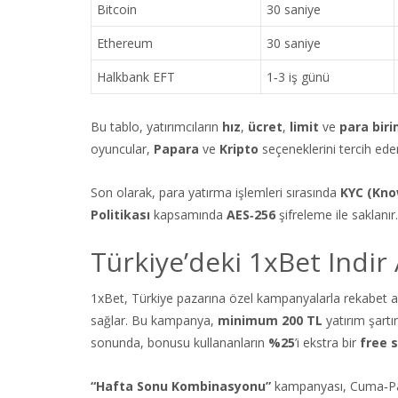
Bitcoin
30 saniye
Ethereum
30 saniye
Halkbank EFT
1‑3 iş günü
Bu tablo, yatırımcıların
hız
,
ücret
,
limit
ve
para biri
oyuncular,
Papara
ve
Kripto
seçeneklerini tercih eder
Son olarak, para yatırma işlemleri sırasında
KYC (Kno
Politikası
kapsamında
AES‑256
şifreleme ile saklanır
Türkiye’deki 1xBet Indir
1xBet, Türkiye pazarına özel kampanyalarla rekabet av
sağlar. Bu kampanya,
minimum 200 TL
yatırım şartın
sonunda, bonusu kullananların
%25
’i ekstra bir
free 
“Hafta Sonu Kombinasyonu”
kampanyası, Cuma‑Paz