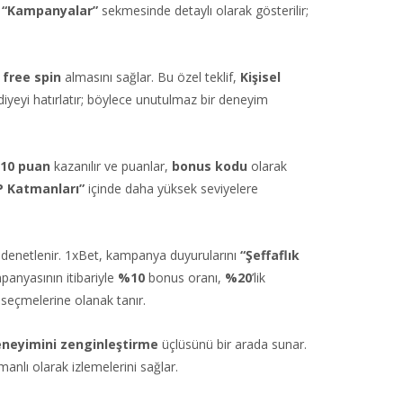
a
“Kampanyalar”
sekmesinde detaylı olarak gösterilir;
 free spin
almasını sağlar. Bu özel teklif,
Kişisel
diyeyi hatırlatır; böylece unutulmaz bir deneyim
10 puan
kazanılır ve puanlar,
bonus kodu
olarak
P Katmanları”
içinde daha yüksek seviyelere
enetlenir. 1xBet, kampanya duyurularını
“Şeffaflık
anyasının itibariyle
%10
bonus oranı,
%20
’lik
 seçmelerine olanak tanır.
neyimini zenginleştirme
üçlüsünü bir arada sunar.
nlı olarak izlemelerini sağlar.