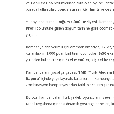
ve
Canlı Casino
bölümlerinde aktif olan oyuncular tara
burada kullanıcılar,
bonus süresi
,
kâr limiti
ve
çevr
Yıl boyunca süren
“Doğum Günü Hediyesi”
kampanyas
Profil
bölümüne girilen doğum tarihine göre otomatik ol
yaşarlar.
Kampanyaların verimliliğini artırmak amacıyla, 1xBet,
kullanılabilir. 1.000 puan biriktiren oyuncular,
%50 eks
yükselen kullanıcılar için
özel menüler
,
kişisel hesa
Kampanyaların yasal çerçevesi,
TMK (Türk Medeni 
Raporu”
içinde yayınlayarak, kullanıcıların kampanyal
kombinasyon kampanyasından farklı bir çevrim şartına s
Bu özel kampanyalar, Türkiye’deki oyuncuların
çevrim
Mobil uygulama içindeki dinamik gösterge panelleri, ku