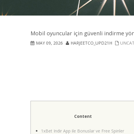
Mobil oyuncular için güvenli indirme yö
MAY 09, 2026
HARJEETCO_UPD21H
UNCAT
Content
1xBet Indir App ile Bonuslar ve Free Spinler