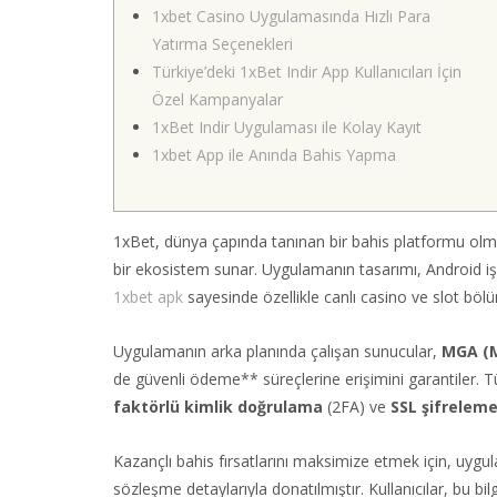
1xbet Casino Uygulamasında Hızlı Para
Yatırma Seçenekleri
Türkiye’deki 1xBet Indir App Kullanıcıları İçin
Özel Kampanyalar
1xBet Indir Uygulaması ile Kolay Kayıt
1xbet App ile Anında Bahis Yapma
1xBet, dünya çapında tanınan bir bahis platformu olma
bir ekosistem sunar. Uygulamanın tasarımı, Android iş
1xbet apk
sayesinde özellikle canlı casino ve slot bölüm
Uygulamanın arka planında çalışan sunucular,
MGA (M
de güvenli ödeme** süreçlerine erişimini garantiler. T
faktörlü kimlik doğrulama
(2FA) ve
SSL şifrelem
Kazançlı bahis fırsatlarını maksimize etmek için, uygu
sözleşme detaylarıyla donatılmıştır. Kullanıcılar, bu bilg