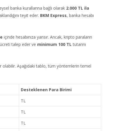
bireysel banka kurallarına bağlı olarak
2.000 TL ila
aklandığını teyit eder.
BKM Express
, banka hesabı
ye
içinde hesabınıza yansır. Ancak, kripto paraların
ücreti talep eder ve
minimum 100 TL
tutarını
 olabilir. Aşağıdaki tablo, tüm yöntemlerin temel
Desteklenen Para Birimi
TL
TL
TL