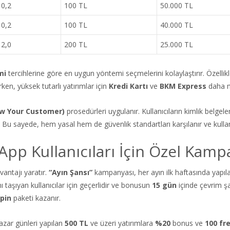
0,2
100 TL
50.000 TL
0,2
100 TL
40.000 TL
2,0
200 TL
25.000 TL
mi
tercihlerine göre en uygun yöntemi seçmelerini kolaylaştırır. Özellik
ken, yüksek tutarlı yatırımlar için
Kredi Kartı
ve
BKM Express
daha ma
w Your Customer)
prosedürleri uygulanır. Kullanıcıların kimlik belgel
. Bu sayede, hem yasal hem de güvenlik standartları karşılanır ve kullanı
 App Kullanıcıları İçin Özel Kamp
antajı yaratır.
“Ayın Şansı”
kampanyası, her ayın ilk haftasında yapıla
ı taşıyan kullanıcılar için geçerlidir ve bonusun
15 gün
içinde çevrim şa
spin
paketi kazanır.
ar günleri yapılan
500 TL
ve üzeri yatırımlara
%20
bonus ve
100 fr