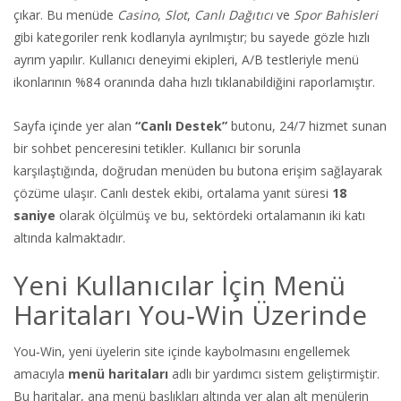
çıkar. Bu menüde
Casino
,
Slot
,
Canlı Dağıtıcı
ve
Spor Bahisleri
gibi kategoriler renk kodlarıyla ayrılmıştır; bu sayede gözle hızlı
ayrım yapılır. Kullanıcı deneyimi ekipleri, A/B testleriyle menü
ikonlarının %84 oranında daha hızlı tıklanabildiğini raporlamıştır.
Sayfa içinde yer alan
“Canlı Destek”
butonu, 24/7 hizmet sunan
bir sohbet penceresini tetikler. Kullanıcı bir sorunla
karşılaştığında, doğrudan menüden bu butona erişim sağlayarak
çözüme ulaşır. Canlı destek ekibi, ortalama yanıt süresi
18
saniye
olarak ölçülmüş ve bu, sektördeki ortalamanın iki katı
altında kalmaktadır.
Yeni Kullanıcılar İçin Menü
Haritaları You‑Win Üzerinde
You‑Win, yeni üyelerin site içinde kaybolmasını engellemek
amacıyla
menü haritaları
adlı bir yardımcı sistem geliştirmiştir.
Bu haritalar, ana menü başlıkları altında yer alan alt menülerin