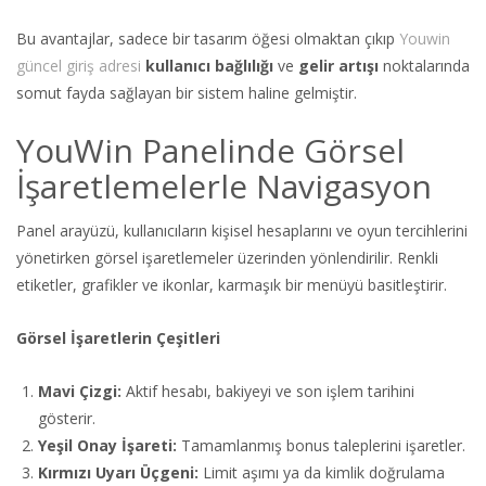
Bu avantajlar, sadece bir tasarım öğesi olmaktan çıkıp
Youwin
güncel giriş adresi
kullanıcı bağlılığı
ve
gelir artışı
noktalarında
somut fayda sağlayan bir sistem haline gelmiştir.
YouWin Panelinde Görsel
İşaretlemelerle Navigasyon
Panel arayüzü, kullanıcıların kişisel hesaplarını ve oyun tercihlerini
yönetirken görsel işaretlemeler üzerinden yönlendirilir. Renkli
etiketler, grafikler ve ikonlar, karmaşık bir menüyü basitleştirir.
Görsel İşaretlerin Çeşitleri
Mavi Çizgi:
Aktif hesabı, bakiyeyi ve son işlem tarihini
gösterir.
Yeşil Onay İşareti:
Tamamlanmış bonus taleplerini işaretler.
Kırmızı Uyarı Üçgeni:
Limit aşımı ya da kimlik doğrulama