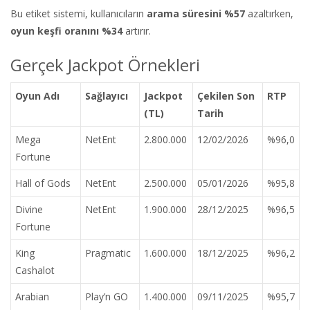
Bu etiket sistemi, kullanıcıların
arama süresini %57
azaltırken,
oyun keşfi oranını %34
artırır.
Gerçek Jackpot Örnekleri
Oyun Adı
Sağlayıcı
Jackpot
Çekilen Son
RTP
(TL)
Tarih
Mega
NetEnt
2.800.000
12/02/2026
%96,0
Fortune
Hall of Gods
NetEnt
2.500.000
05/01/2026
%95,8
Divine
NetEnt
1.900.000
28/12/2025
%96,5
Fortune
King
Pragmatic
1.600.000
18/12/2025
%96,2
Cashalot
Arabian
Play’n GO
1.400.000
09/11/2025
%95,7