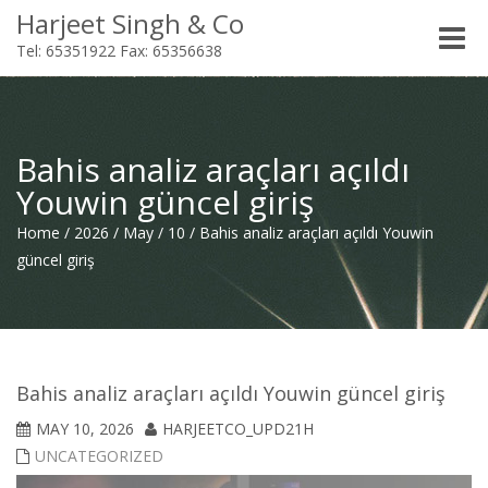
Harjeet Singh & Co
Toggle
Tel: 65351922 Fax: 65356638
naviga
Bahis analiz araçları açıldı
Youwin güncel giriş
Home
/
2026
/
May
/
10
/
Bahis analiz araçları açıldı Youwin
güncel giriş
Bahis analiz araçları açıldı Youwin güncel giriş
MAY 10, 2026
HARJEETCO_UPD21H
UNCATEGORIZED