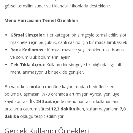
görsel temsilini sunar ve tıklanabilir ikonlarla desteklenir.
Menü Haritasının Temel Özellikleri
Görsel Simgeler:
Her kategori bir simgeyle temsil edilir; slot
makineleri için bir çubuk, canlı casino için bir masa lambası vb.
Renk Kodlaması:
Kırmızı, mavi ve yeşil renkler, risk, bonus
ve sorumluluk bölümlerini ayırır.
Tek Tıkla Açma:
Kullanıcı bir simgeye tıkladığında ilgili alt
menü animasyonlu bir şekilde genişler.
Bu yapı, kullanıcıların menüde kaybolmadan hedefledikleri
bölüme ulaşmasını %73 oranında artırmıştır. Ayrıca, yeni üye
kayıt sonrası
İlk 24 Saat
içinde menü haritasını kullananların
ortalama oturum süresi
12,3 dakika
iken, kullanmayanların
7,8
dakika
olduğu tespit edilmiştir.
Gerçek Kullanıcı Örnekleri