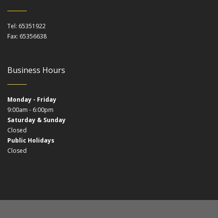
Tel: 65351922
Fax: 65356638
Business Hours
Monday - Friday
9:00am - 6:00pm
Saturday & Sunday
Closed
Public Holidays
Closed