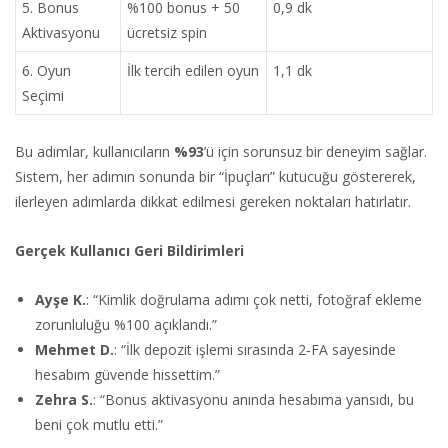
5. Bonus
%100 bonus + 50
0,9 dk
Aktivasyonu
ücretsiz spin
6. Oyun
İlk tercih edilen oyun
1,1 dk
Seçimi
Bu adımlar, kullanıcıların
%93
’ü için sorunsuz bir deneyim sağlar.
Sistem, her adımın sonunda bir “İpuçları” kutucuğu göstererek,
ilerleyen adımlarda dikkat edilmesi gereken noktaları hatırlatır.
Gerçek Kullanıcı Geri Bildirimleri
Ayşe K.
: “Kimlik doğrulama adımı çok netti, fotoğraf ekleme
zorunluluğu %100 açıklandı.”
Mehmet D.
: “İlk depozit işlemi sırasında 2‑FA sayesinde
hesabım güvende hissettim.”
Zehra S.
: “Bonus aktivasyonu anında hesabıma yansıdı, bu
beni çok mutlu etti.”