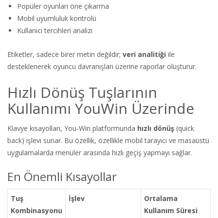
Popüler oyunları öne çıkarma
Mobil uyumluluk kontrolü
Kullanıcı tercihleri analizi
Etiketler, sadece birer metin değildir;
veri analitiği
ile
desteklenerek oyuncu davranışları üzerine raporlar oluşturur.
Hızlı Dönüş Tuşlarının
Kullanımı YouWin Üzerinde
Klavye kısayolları, You‑Win platformunda
hızlı dönüş
(quick
back) işlevi sunar. Bu özellik, özellikle mobil tarayıcı ve masaüstü
uygulamalarda menüler arasında hızlı geçiş yapmayı sağlar.
En Önemli Kısayollar
Tuş
İşlev
Ortalama
Kombinasyonu
Kullanım Süresi