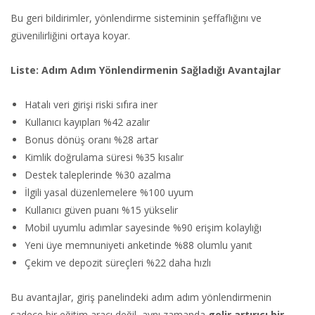
Bu geri bildirimler, yönlendirme sisteminin şeffaflığını ve
güvenilirliğini ortaya koyar.
Liste: Adım Adım Yönlendirmenin Sağladığı Avantajlar
Hatalı veri girişi riski sıfıra iner
Kullanıcı kayıpları %42 azalır
Bonus dönüş oranı %28 artar
Kimlik doğrulama süresi %35 kısalır
Destek taleplerinde %30 azalma
İlgili yasal düzenlemelere %100 uyum
Kullanıcı güven puanı %15 yükselir
Mobil uyumlu adımlar sayesinde %90 erişim kolaylığı
Yeni üye memnuniyeti anketinde %88 olumlu yanıt
Çekim ve depozit süreçleri %22 daha hızlı
Bu avantajlar, giriş panelindeki adım adım yönlendirmenin
sadece bir eğitim aracı değil, aynı zamanda
gelir artırıcı bir