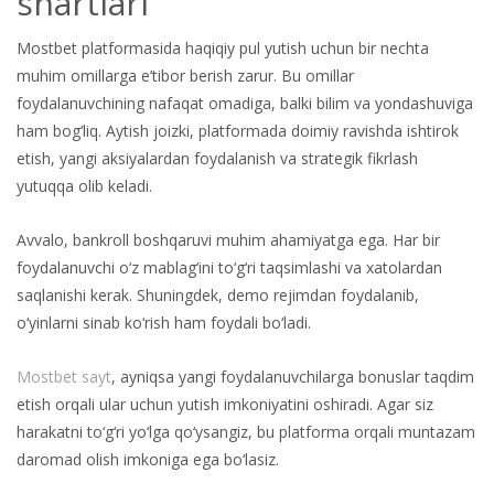
shartlari
Mostbet platformasida haqiqiy pul yutish uchun bir nechta
muhim omillarga e’tibor berish zarur. Bu omillar
foydalanuvchining nafaqat omadiga, balki bilim va yondashuviga
ham bog‘liq. Aytish joizki, platformada doimiy ravishda ishtirok
etish, yangi aksiyalardan foydalanish va strategik fikrlash
yutuqqa olib keladi.
Avvalo, bankroll boshqaruvi muhim ahamiyatga ega. Har bir
foydalanuvchi o‘z mablag‘ini to‘g‘ri taqsimlashi va xatolardan
saqlanishi kerak. Shuningdek, demo rejimdan foydalanib,
o‘yinlarni sinab ko‘rish ham foydali bo‘ladi.
Mostbet sayt
, ayniqsa yangi foydalanuvchilarga bonuslar taqdim
etish orqali ular uchun yutish imkoniyatini oshiradi. Agar siz
harakatni to‘g‘ri yo‘lga qo‘ysangiz, bu platforma orqali muntazam
daromad olish imkoniga ega bo‘lasiz.