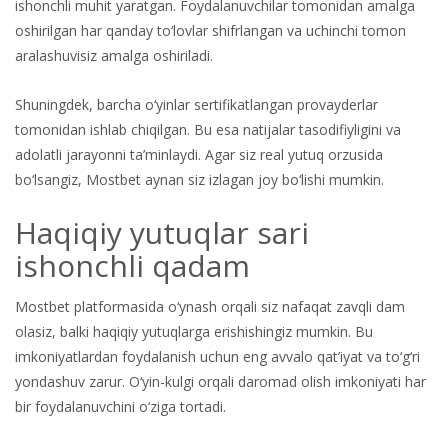
ishonchli muhit yaratgan. Foydalanuvchilar tomonidan amalga
oshirilgan har qanday to‘lovlar shifrlangan va uchinchi tomon
aralashuvisiz amalga oshiriladi.
Shuningdek, barcha o‘yinlar sertifikatlangan provayderlar
tomonidan ishlab chiqilgan. Bu esa natijalar tasodifiyligini va
adolatli jarayonni ta’minlaydi. Agar siz real yutuq orzusida
bo‘lsangiz, Mostbet aynan siz izlagan joy bo‘lishi mumkin.
Haqiqiy yutuqlar sari
ishonchli qadam
Mostbet platformasida o‘ynash orqali siz nafaqat zavqli dam
olasiz, balki haqiqiy yutuqlarga erishishingiz mumkin. Bu
imkoniyatlardan foydalanish uchun eng avvalo qat’iyat va to‘g‘ri
yondashuv zarur. O‘yin-kulgi orqali daromad olish imkoniyati har
bir foydalanuvchini o‘ziga tortadi.