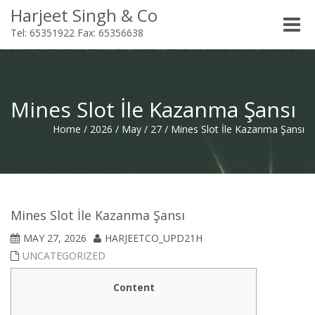
Harjeet Singh & Co
Toggle
Tel: 65351922 Fax: 65356638
naviga
Mines Slot İle Kazanma Şansı
Home
/
2026
/
May
/
27
/
Mines Slot İle Kazanma Şansı
Mines Slot İle Kazanma Şansı
MAY 27, 2026
HARJEETCO_UPD21H
UNCATEGORIZED
Content