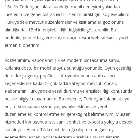
1Bet’in Türk oyunculara sunduğu mobil deneyimi yakından
inceledim ve genel olarak iyi bir izlenim bıraktığını söyleyebilirim.
Türkiye’deki mevcut düzenlemeler ve kısıtlamalar göz önüne
alındığında, 1Bet’in erişilebilirliği değişiklik gösterebilir. Bu
nedenle, güncel bilgilere ulaşmak için resmi web sitesini ziyaret
etmenizi öneririm.
İlk izlenimim, Rabona’nın şık ve modern bir tasarıma sahip,
kullanıcı dostu bir mobil arayüz sunduğu yönünde. Oyun çeşitliliği
de oldukça geniş; popüler slot oyunlarından canlı casino
seçeneklerine kadar birçok farklı kategori mevcut. Ancak,
Rabona’nın Türkiye’deki yasal durumu ve erişilebilirliği konusunda
net bir bilgiye ulaşamadım. Bu nedenle, Türk oyuncuların siteye
erişim konusunda sorun yaşayabileceklerini ve yerel
düzenlemeleri kontrol etmeleri gerektiğini belirtmeliyim. Müşteri
hizmetleri konusunda ise, canlı sohbet ve e-posta yoluyla destek
sunuluyor. Henüz Türkçe dil desteği olup olmadığını teyit
edemedim, ancak İngilizce iletişim kurabilen oyuncular için