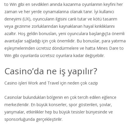
to Win gibi en sevdikleri anında kazanma oyunlarının keyfini her
zaman ve her yerde oynamalarına olanak tanır. İyi kullanıcı
deneyimi (UX), oyuncuların ilgisini canlı tutar ve kötü tasarım
veya gezinme zorluklarından kaynaklanan hayal kırıklıklarını
azaltır. Hoş geldin bonusları, yeni oyunculara başlangıçta önemli
avantajlar sağladığı için çok önemlidir. Bu bonuslar, para yatırma
eşleşmelerinden ücretsiz döndürmelere ve hatta Mines Dare to
Win gibi oyunlarda ücretsiz oyunlara kadar değişebilir.
Casino’da ne iş yapılır?
Casino işleri Work and Travel için neden çok cazip
Casinolar bulundukları bölgenin en çok tercih edilen eğlence
merkezleridir. En büyük konserler, spor gösterileri, şovlar,
yarışmalar, etkinlikler hep bu büyük tesisler bünyesinde ve
sponsorluğunda gerçekleştirilir.