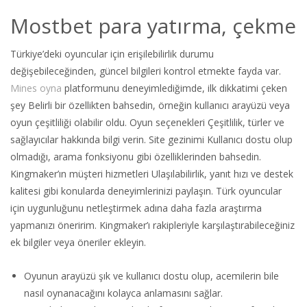
Mostbet para yatırma, çekme
Türkiye’deki oyuncular için erişilebilirlik durumu
değişebileceğinden, güncel bilgileri kontrol etmekte fayda var.
Mines oyna
platformunu deneyimlediğimde, ilk dikkatimi çeken
şey Belirli bir özellikten bahsedin, örneğin kullanıcı arayüzü veya
oyun çeşitliliği olabilir oldu. Oyun seçenekleri Çeşitlilik, türler ve
sağlayıcılar hakkında bilgi verin. Site gezinimi Kullanıcı dostu olup
olmadığı, arama fonksiyonu gibi özelliklerinden bahsedin.
Kingmaker’ın müşteri hizmetleri Ulaşılabilirlik, yanıt hızı ve destek
kalitesi gibi konularda deneyimlerinizi paylaşın. Türk oyuncular
için uygunluğunu netleştirmek adına daha fazla araştırma
yapmanızı öneririm. Kingmaker’ı rakipleriyle karşılaştırabileceğiniz
ek bilgiler veya öneriler ekleyin.
Oyunun arayüzü şık ve kullanıcı dostu olup, acemilerin bile
nasıl oynanacağını kolayca anlamasını sağlar.