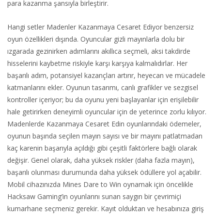
para kazanma şansıyla birleştirir.
Hangi setler Madenler Kazanmaya Cesaret Ediyor benzersiz
oyun özellikleri dışında. Oyuncular gizli mayınlarla dolu bir
ızgarada gezinirken adımlarını akıllıca seçmeli, aksi takdirde
hisselerini kaybetme riskiyle karşı karşıya kalmalıdırlar. Her
başarılı adım, potansiyel kazançları artırır, heyecan ve mücadele
katmanlarını ekler. Oyunun tasarımı, canlı grafikler ve sezgisel
kontroller içeriyor; bu da oyunu yeni başlayanlar için erişilebilir
hale getirirken deneyimli oyuncular için de yeterince zorlu kılıyor.
Madenlerde Kazanmaya Cesaret Edin oyunlarındaki ödemeler,
oyunun başında seçilen mayın sayısı ve bir mayını patlatmadan
kaç karenin başarıyla açıldığı gibi çeşitli faktörlere bağlı olarak
değişir. Genel olarak, daha yüksek riskler (daha fazla mayın),
başarılı olunması durumunda daha yüksek ödüllere yol açabilir.
Mobil cihazınızda Mines Dare to Win oynamak için öncelikle
Hacksaw Gaming’in oyunlarını sunan saygın bir çevrimiçi
kumarhane seçmeniz gerekir. Kayıt olduktan ve hesabınıza giriş