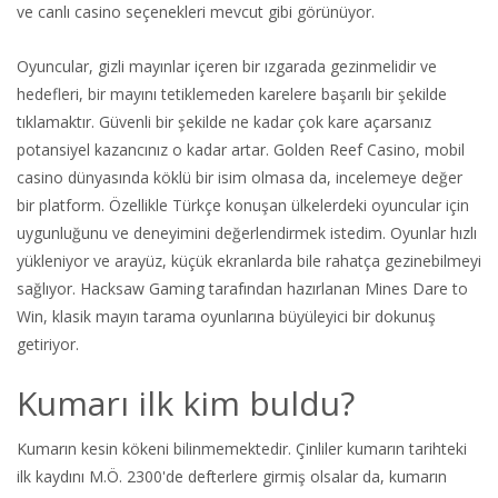
ve canlı casino seçenekleri mevcut gibi görünüyor.
Oyuncular, gizli mayınlar içeren bir ızgarada gezinmelidir ve
hedefleri, bir mayını tetiklemeden karelere başarılı bir şekilde
tıklamaktır. Güvenli bir şekilde ne kadar çok kare açarsanız
potansiyel kazancınız o kadar artar. Golden Reef Casino, mobil
casino dünyasında köklü bir isim olmasa da, incelemeye değer
bir platform. Özellikle Türkçe konuşan ülkelerdeki oyuncular için
uygunluğunu ve deneyimini değerlendirmek istedim. Oyunlar hızlı
yükleniyor ve arayüz, küçük ekranlarda bile rahatça gezinebilmeyi
sağlıyor. Hacksaw Gaming tarafından hazırlanan Mines Dare to
Win, klasik mayın tarama oyunlarına büyüleyici bir dokunuş
getiriyor.
Kumarı ilk kim buldu?
Kumarın kesin kökeni bilinmemektedir. Çinliler kumarın tarihteki
ilk kaydını M.Ö. 2300'de defterlere girmiş olsalar da, kumarın