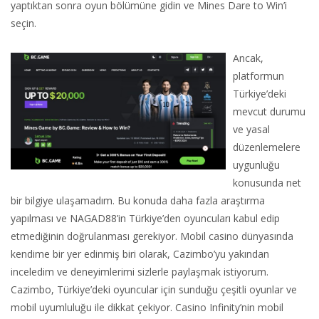
yaptıktan sonra oyun bölümüne gidin ve Mines Dare to Win’i
seçin.
Ancak,
platformun
Türkiye’deki
mevcut durumu
ve yasal
düzenlemelere
uygunluğu
konusunda net
bir bilgiye ulaşamadım. Bu konuda daha fazla araştırma
yapılması ve NAGAD88’in Türkiye’den oyuncuları kabul edip
etmediğinin doğrulanması gerekiyor. Mobil casino dünyasında
kendime bir yer edinmiş biri olarak, Cazimbo’yu yakından
inceledim ve deneyimlerimi sizlerle paylaşmak istiyorum.
Cazimbo, Türkiye’deki oyuncular için sunduğu çeşitli oyunlar ve
mobil uyumluluğu ile dikkat çekiyor. Casino Infinity’nin mobil