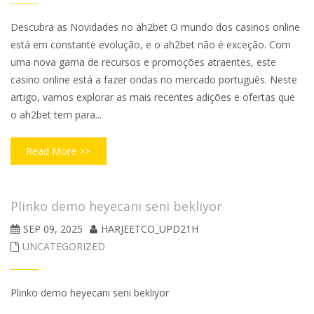
Descubra as Novidades no ah2bet O mundo dos casinos online
está em constante evolução, e o ah2bet não é exceção. Com
uma nova gama de recursos e promoções atraentes, este
casino online está a fazer ondas no mercado português. Neste
artigo, vamos explorar as mais recentes adições e ofertas que
o ah2bet tem para...
Read More >>
Plinko demo heyecanı seni bekliyor
SEP 09, 2025
HARJEETCO_UPD21H
UNCATEGORIZED
Plinko demo heyecanı seni bekliyor