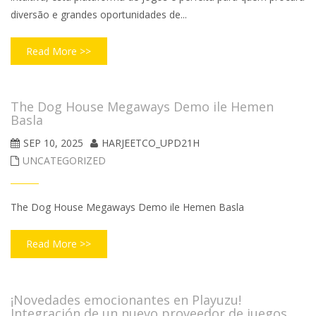
diversão e grandes oportunidades de...
Read More >>
The Dog House Megaways Demo ile Hemen
Basla
SEP 10, 2025
HARJEETCO_UPD21H
UNCATEGORIZED
The Dog House Megaways Demo ile Hemen Basla
Read More >>
¡Novedades emocionantes en Playuzu!
Integración de un nuevo proveedor de juegos