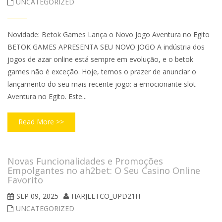
UNCATEGORIZED
Novidade: Betok Games Lança o Novo Jogo Aventura no Egito
BETOK GAMES APRESENTA SEU NOVO JOGO A indústria dos
jogos de azar online está sempre em evolução, e o betok
games não é exceção. Hoje, temos o prazer de anunciar o
lançamento do seu mais recente jogo: a emocionante slot
Aventura no Egito. Este...
Read More >>
Novas Funcionalidades e Promoções
Empolgantes no ah2bet: O Seu Casino Online
Favorito
SEP 09, 2025
HARJEETCO_UPD21H
UNCATEGORIZED