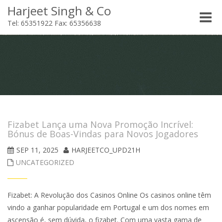
Harjeet Singh & Co
Toggle
Tel: 65351922 Fax: 65356638
naviga
Fizabet Lança uma Nova Promoção Incrível:
Bónus de Boas-Vindas para Novos Jogadores
SEP 11, 2025
HARJEETCO_UPD21H
UNCATEGORIZED
Fizabet: A Revolução dos Casinos Online Os casinos online têm
vindo a ganhar popularidade em Portugal e um dos nomes em
ascensão é, sem dúvida, o fizabet. Com uma vasta gama de