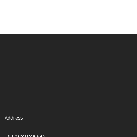
Address
531 Up Cross St #04-05