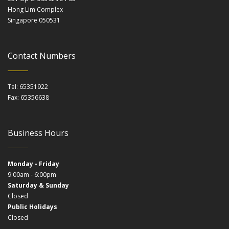
Hong Lim Complex
Singapore 050531
Contact Numbers
Tel: 65351922
Fax: 65356638
Business Hours
Monday - Friday
9:00am - 6:00pm
Saturday & Sunday
Closed
Public Holidays
Closed